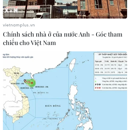
vietnamplus.vn
Chính sách nhà ở của nước Anh - Góc tham
chiếu cho Việt Nam
Indonesia cấm tổ chức 'cuộc di cư truyền
thống' sau tháng lễ Ramadan
21/04/2020 07:34
Một cuộc khảo sát của Bộ Giao thông Indonesia cho