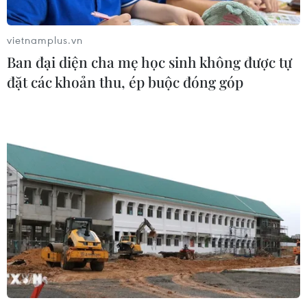
Nam
05/08/2026 07:45
vietnamplus.vn
Ban đại diện cha mẹ học sinh không được tự
Chủ tịch Quốc hội kiêm Chủ tịch Hạ
đặt các khoản thu, ép buộc đóng góp
viện Vương quốc Thái Lan bắt đầu
thăm Việt Nam
05/08/2026 03:42
Xem thêm
CƠ QUAN CHỦ QUẢN: THÔNG TẤN XÃ VIỆT NAM
Tổng Biên tập: TRẦN TIẾN DUẨN