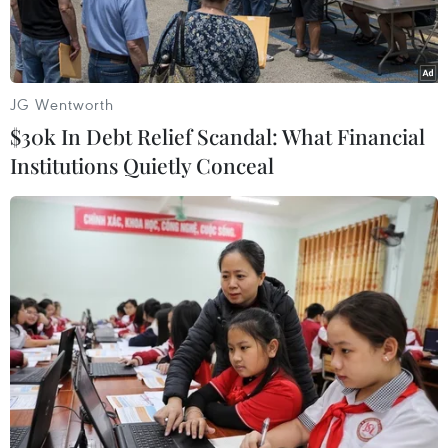
JG Wentworth
$30k In Debt Relief Scandal: What Financial
Institutions Quietly Conceal
Người dân đeo khẩu trang phòng dịch COVID-19 tại Singapore.
(Ảnh: AFP/TTXVN)
Theo Reuters, Singapore ngày 21/4 đã ghi nhận
thêm 1.111 ca nhiễm virus corona chủng mới
(SARS-CoV-2) gây bệnh viêm đường hô hấp cấp
COVID-19, nâng tổng số ca nhiễm ở nước này