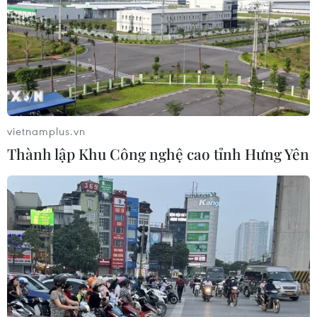
vietnamplus.vn
Thành lập Khu Công nghệ cao tỉnh Hưng Yên
TIN CÙNG CHUYÊN MỤC
Indonesia không áp thuế chống bán
phá giá với nhựa từ Việt Nam