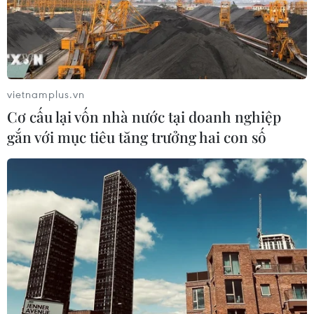
vietnamplus.vn
Cơ cấu lại vốn nhà nước tại doanh nghiệp
gắn với mục tiêu tăng trưởng hai con số
Campuchia miễn thuế cho các nhà hàng,
khách sạn và hãng lữ hành
21/04/2020 07:27
Quyết định miễn thuế là một phần trong các biện pháp
khẩn cấp của Chính phủ Campuchia nhằm hỗ trợ khu
vực tư nhân và những người lao động trong ngành du
lịch đang bị ảnh hưởng bởi đại dịch COVID-19.