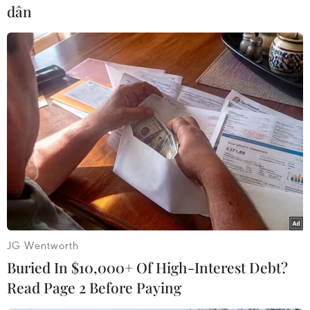
dân
JG Wentworth
(Vietnam+)
Buried In $10,000+ Of High-Interest Debt?
Read Page 2 Before Paying