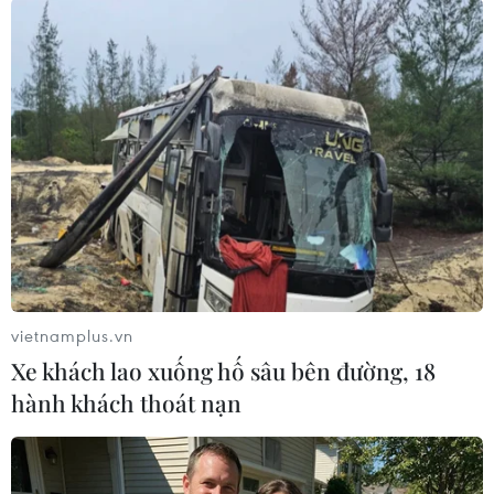
#COVID-19
#Singapore
#Philippines
#số ca nhiễm
vietnamplus.vn
#người lao động nhập cư
Philippines
Singapore
Xe khách lao xuống hố sâu bên đường, 18
hành khách thoát nạn
Theo dõi VietnamPlus