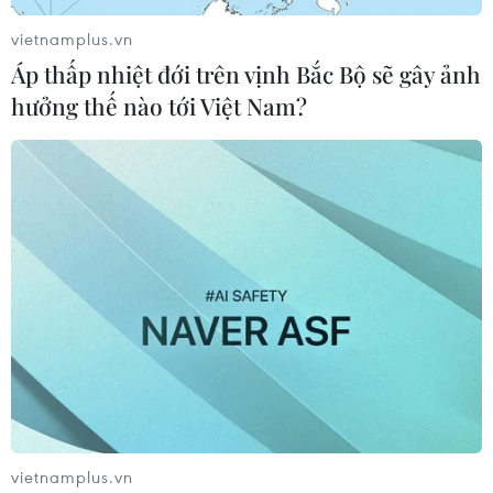
thấy 24% người dân Indonesia quả quyết sẽ tham gia
cuộc di cư khổng lồ từ thủ đô Jakarta trở về quê hương
vietnamplus.vn
vào cuối tháng lễ ăn chay Ramadan.
Áp thấp nhiệt đới trên vịnh Bắc Bộ sẽ gây ảnh
hưởng thế nào tới Việt Nam?
vietnamplus.vn