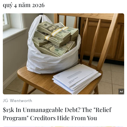
của một tàu mục tiêu giả định theo thông tin
quý 4 năm 2026
cảnh báo từ Trung tâm chia sẻ thông tin an ninh
hàng hải (IFC) của Hải quân Singapore.
Chỉ huy trưởng tàu RSS Tenacious, Trung tá
Tung Wanling nhấn mạnh tầm quan trọng của
cuộc tập trận song phương lâu đời trong việc
tăng cường hiểu biết giữa hải quân Singapore
và Indonesia.
Bà Wanling cho biết: “Cuộc tập trận cho phép
chúng tôi nâng cao kiến thức chung và củng cố
mối quan hệ quốc phòng bền chặt và lâu dài"./.
JG Wentworth
(TTXVN/Vietnam+)
$15k In Unmanageable Debt? The "Relief
Program" Creditors Hide From You