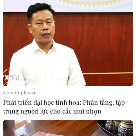
#Hải quân Singapore
#Eagle Indopura
#Tập trận
vietnamplus.vn
#An ninh hàng hải
#Quan hệ quốc phòng
Phát triển đại học tinh hoa: Phân tầng, tập
Indonesia
Singapore
trung nguồn lực cho các mũi nhọn