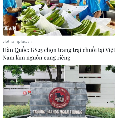
vietnamplus.vn
Hàn Quốc: GS25 chọn trang trại chuối tại Việt
Nam làm nguồn cung riêng
TIN CÙNG CHUYÊN MỤC
Thái Lan: Nổ súng tại văn phòng
chính quyền tỉnh Nonthaburi