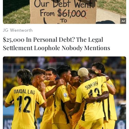
JG Wentworth
$25,000 In Personal Debt? The Legal
Settlement Loophole Nobody Mentions
Hải quân Singapore và Indonesia đã kết thúc cuộc tập trận
chung lần thứ 26 mang tên Eagle Indopura, kéo dài từ ngày 13-
21/9. (Nguồn: nasional.okezone.com)
Phóng viên TTXVN tại Singapore dẫn thông báo
của Bộ Quốc phòng nước này cho biết Hải quân
Singapore và Indonesia đã kết thúc cuộc tập
trận chung lần thứ 26 mang tên Eagle Indopura,