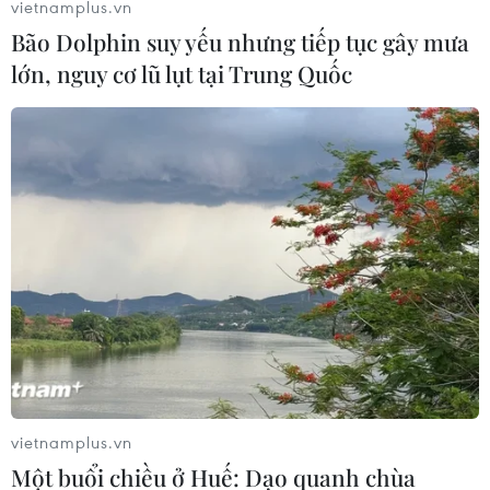
vietnamplus.vn
khu vực Ấn Độ Dương-Thái Bình Dương đang gia tăng
Bão Dolphin suy yếu nhưng tiếp tục gây mưa
tranh chấp.
lớn, nguy cơ lũ lụt tại Trung Quốc
vietnamplus.vn
Một buổi chiều ở Huế: Dạo quanh chùa