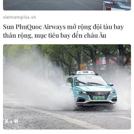
vietnamplus.vn
Sun PhuQuoc Airways mở rộng đội tàu bay
thân rộng, mục tiêu bay đến châu Âu
Indonesia-Australia tăng cường quan hệ
quốc phòng và an ninh
09/09/2021 09:05
Bộ trưởng Quốc phòng Australia Peter Dutton nhấn
mạnh Indonesia và Australia cần trở thành "mỏ neo" tại