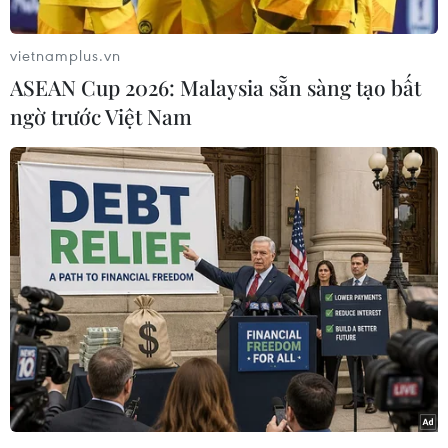
kéo dài từ ngày 13-21/9.
Tập trận Eagle Indopura được bắt đầu từ 1974
vietnamplus.vn
và là cuộc tập trận song phương dài nhất của
ASEAN Cup 2026: Malaysia sẵn sàng tạo bất
Lực lượng vũ trang Singapore với quân đội
ngờ trước Việt Nam
nước ngoài.
Trong tập trận năm nay, hai bên triển khai giai
đoạn lên kế hoạch thông qua hình thức trực
tuyến và sau đó triển khai các hoạt động tập
trận trên thực địa, nhưng không tiếp xúc, trong
vùng biển của Indonesia.
[Singapore âm thầm hiện đại hóa quân đội
thế hệ tiếp theo]
Hải quân Singapore cử 1 tàu khu trục RSS
Tenacious lớp Formidable, 1 tàu tuần tra ven bờ