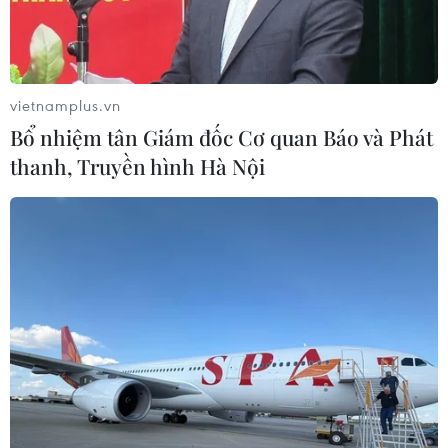
vietnamplus.vn
Bổ nhiệm tân Giám đốc Cơ quan Báo và Phát
thanh, Truyền hình Hà Nội
Indonesia và Mỹ tập trận Lá chắn Garuda
lớn nhất trong lịch sử
05/08/2021 02:14
Hơn 2.100 quân nhân Indonesia và 1.500 binh sỹ Mỹ
tham gia tập trận Lá chắn Garuda với những khoa mục
như huấn luyện trên thực địa, bắn đạn thật, hàng không
và y tế.