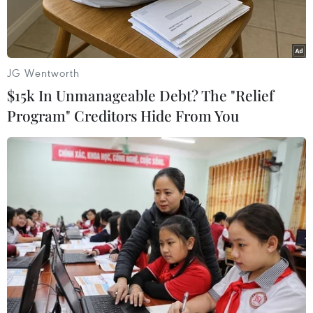
JG Wentworth
$15k In Unmanageable Debt? The "Relief
Program" Creditors Hide From You
Chú cá heo bơi gần bờ và khá dạn người. (Ảnh:
CTV/Vietnam+)
Chú cá heo trưởng thành dài khoảng 3,5m đã
bơi vào bờ biển Bãi Dài, trong khoảng 5 phút.