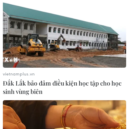
Sri Lanka triển khai quân đội sau làn
sóng vượt ngục bất thành
07/08/2026 10:35
Thụy Sĩ khó đạt mục tiêu giảm phát
thải khí nhà kính vào năm 2030
07/08/2026 09:42
vietnamplus.vn
Đắk Lắk bảo đảm điều kiện học tập cho học
Bão Dolphin càn quét các đảo miền
sinh vùng biên
Nam Nhật Bản, sân bay Okinawa
phải đóng cửa
07/08/2026 09:10