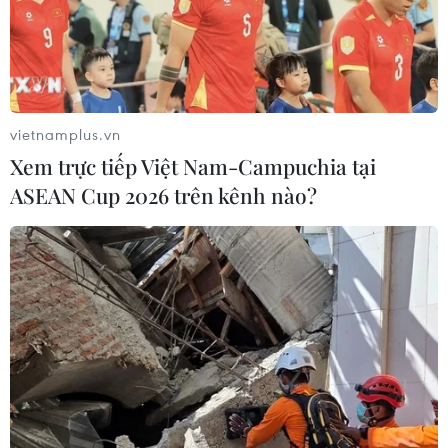
vietnamplus.vn
Xem trực tiếp Việt Nam-Campuchia tại
ASEAN Cup 2026 trên kênh nào?
'Lưới ma' - sát thủ đối với cá và các sinh
vật trên biển Baltic
29/10/2019 22:13
Các loài cá có thể bị thối rữa vì bị mắc vào lưới những
đoạn lưới cũ kỹ, rách nát bị ngư dân vứt đi hoặc cũng
có thể là lưới tự đứt rách rồi trôi nổi trong làn nước.