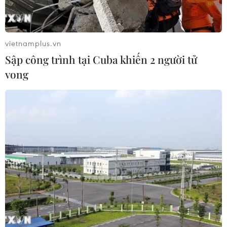
vietnamplus.vn
Sập công trình tại Cuba khiến 2 người tử
vong
Phát hiện mới giải thích lý do động vật có
vú có thính lực tốt hơn
06/12/2019 07:25
Phát hiện này đã được công bố trên tạp chí Science