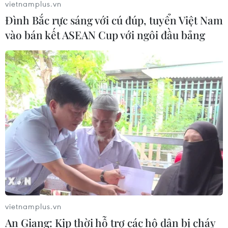
vietnamplus.vn
Đình Bắc rực sáng với cú đúp, tuyển Việt Nam
vào bán kết ASEAN Cup với ngôi đầu bảng
vietnamplus.vn
An Giang: Kịp thời hỗ trợ các hộ dân bị cháy