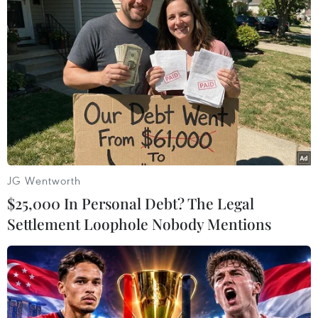
này xảy ra.”
(Vietnam+)
JG Wentworth
$25,000 In Personal Debt? The Legal
Settlement Loophole Nobody Mentions
#Bãi Dài
#Du khách
#Cá heo
#Cứ hộ