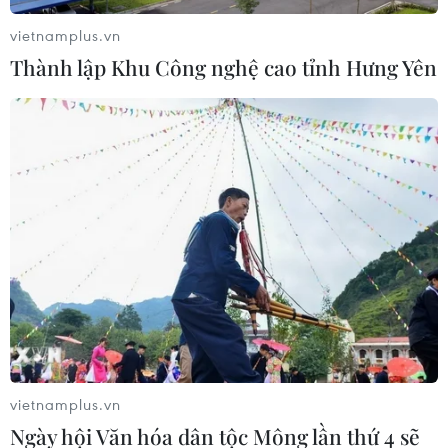
ngày 5/12 và được các nhà chuyên môn ca ngợi là một
vietnamplus.vn
bước ngoặt trong nghiên cứu cổ sinh học.
Thành lập Khu Công nghệ cao tỉnh Hưng Yên
vietnamplus.vn
Thanh Hóa: Cá heo nặng gần 1 tạ chết dạt
Ngày hội Văn hóa dân tộc Mông lần thứ 4 sẽ