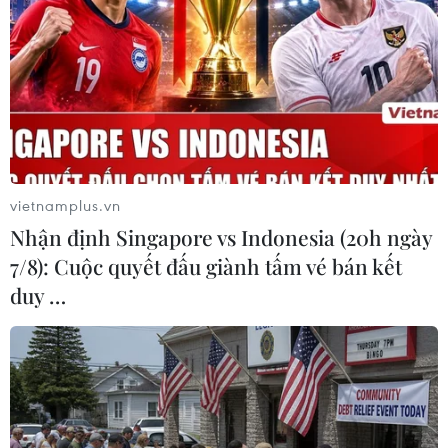
#Nghỉ dưỡng
#Động vật hoang dã
Khánh Hòa
Theo dõi VietnamPlus
vietnamplus.vn
Nhận định Singapore vs Indonesia (20h ngày
7/8): Cuộc quyết đấu giành tấm vé bán kết
TIN LIÊN QUAN
duy …