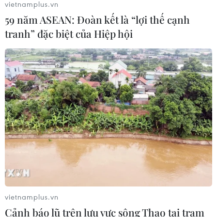
vietnamplus.vn
06/08/2026 15:57
59 năm ASEAN: Đoàn kết là “lợi thế cạnh
tranh” đặc biệt của Hiệp hội
Italy và Hy Lạp trở thành điểm nóng
của virus Tây sông Nile
06/08/2026 13:24
Bão Dolphin hướng vào miền Đông
Trung Quốc, cảnh báo mưa lớn trên
diện rộng
06/08/2026 08:36
Làn sóng tấn công mạng nhằm vào
các quỹ đầu cơ lớn của Mỹ
vietnamplus.vn
06/08/2026 06:47
Cảnh báo lũ trên lưu vực sông Thao tại trạm