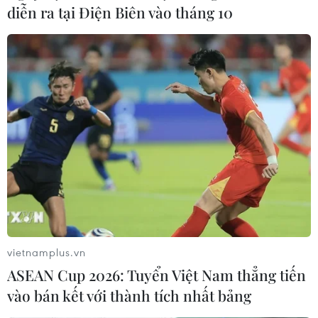
vào bờ biển Hoằng Trường
diễn ra tại Điện Biên vào tháng 10
28/03/2020 04:28
Ngày 27/3, một số người dân địa phương phát hiện
xác cá heo lớn dạt vào bờ biển, theo người dân địa
phương, đây là cá heo đã trưởng thành, với chiều dài
hơn 1m, nặng gần 1 tạ.
vietnamplus.vn
ASEAN Cup 2026: Tuyển Việt Nam thẳng tiến
vào bán kết với thành tích nhất bảng