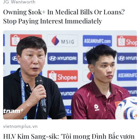
JG Wentworth
nên các du khách có cơ hội chứng kiến khoảnh
Owning $10k+ In Medical Bills Or Loans?
khắc này đều vô cùng hào hứng và cảm thấy
Stop Paying Interest Immediately
may mắn.
vietnamplus.vn
HLV Kim Sang-sik: 'Tôi mong Đình Bắc vươn