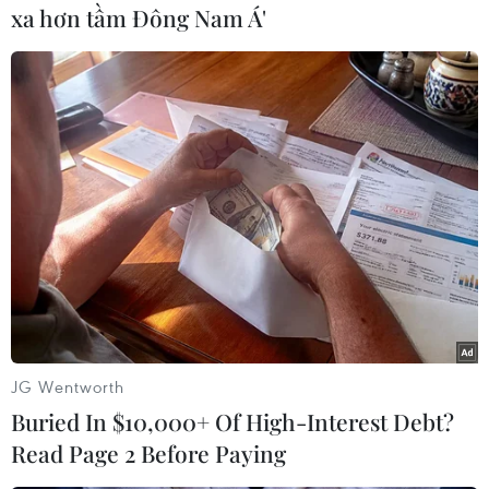
xa hơn tầm Đông Nam Á'
JG Wentworth
Buried In $10,000+ Of High-Interest Debt?
Read Page 2 Before Paying
Du khách thích thú khi được bơi gần chú cá heo hiền lành đến