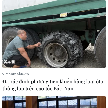
Phát hiện hàng nghìn vụ vi phạm về động
vật hoang dã trên Internet
26/05/2020 14:29
Chỉ trong năm 2019, Phòng Bảo vệ động vật hoang dã
của ENV đã ghi nhận hơn 2.400 trường hợp quảng cáo
động vật hoang dã trên Facebook, YouTube, Zalo, Tiktok
và các trang mạng điện tử khác.
vietnamplus.vn
Đã xác định phương tiện khiến hàng loạt ôtô
thủng lốp trên cao tốc Bắc-Nam