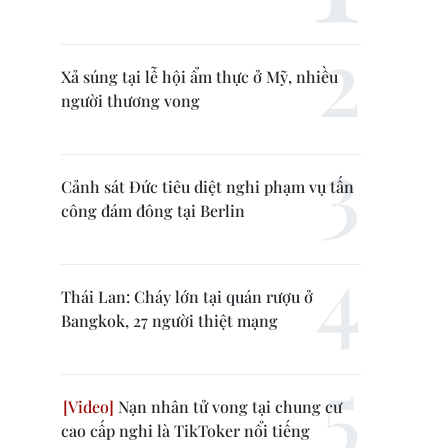
Xả súng tại lễ hội ẩm thực ở Mỹ, nhiều
người thương vong
Cảnh sát Đức tiêu diệt nghi phạm vụ tấn
công đám đông tại Berlin
Thái Lan: Cháy lớn tại quán rượu ở
Bangkok, 27 người thiệt mạng
Nạn nhân tử vong tại chung cư
cao cấp nghi là TikToker nổi tiếng