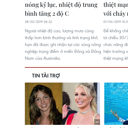
nóng kỷ lục, nhiệt độ trung
thiệt mạ
bình tăng 2 độ C
với cháy
28/02/2019 06:22
01/04/2019 10:3
Ngoài nhiệt độ cao, lượng mưa cũng
Để khống ch
thấp hơn bình thường và tình trạng khô
từ chiều 30/3
hạn đã được ghi nhận tại các vùng nông
chức năng đã
nghiệp trọng điểm ở miền Đông và Đông
hiện trường v
Nam của Australia.
thiệt mạng k