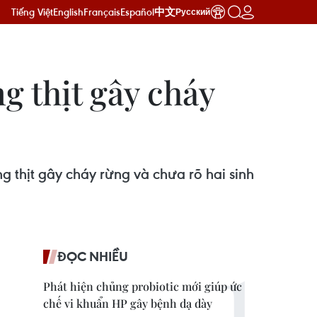
Tiếng Việt
English
Français
Español
中文
Русский
ng thịt gây cháy
ớng thịt gây cháy rừng và chưa rõ hai sinh
ĐỌC NHIỀU
Phát hiện chủng probiotic mới giúp ức
chế vi khuẩn HP gây bệnh dạ dày