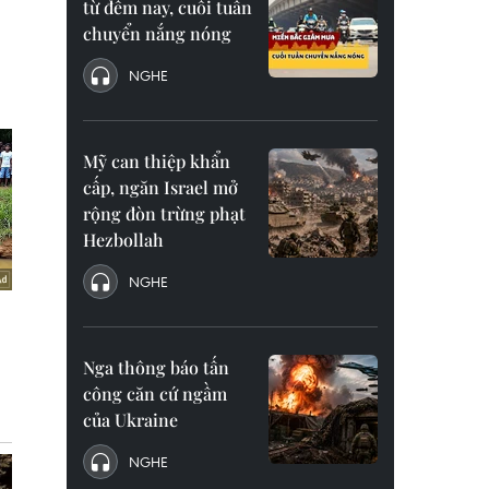
từ đêm nay, cuối tuần
chuyển nắng nóng
NGHE
Mỹ can thiệp khẩn
cấp, ngăn Israel mở
rộng đòn trừng phạt
Hezbollah
NGHE
Nga thông báo tấn
công căn cứ ngầm
của Ukraine
NGHE