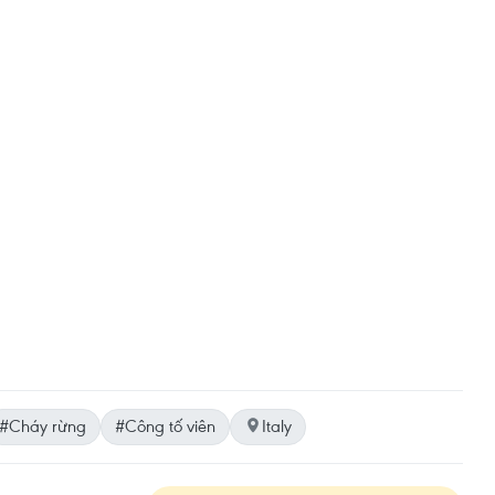
#Cháy rừng
#Công tố viên
Italy