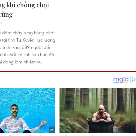
ng khi chống chọi
 rừng
5
ế đám cháy rừng bùng phát
 tại tỉnh Tứ Xuyên, lực lượng
 triển khai 689 người đến
à ít nhất 26 lính cứu hỏa đã
hi đang làm nhiệm vụ.