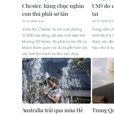
Chester, hàng chục nghìn
USD do 1
con thú phải sơ tán
tai
15/12/2018 14:44
28/12/2018 01:0
Vườn thú Chester, là nơi nuôi dưỡng
Trong năm 201
21.000 loài động vật trên một diện tích
nhất 84,8 tỷ 
khoảng 50 hécta, đã phải sơ tán tất cả
được xác định
khách tham quan và di chuyển toàn bộ
hậu như lũ l
các loài thú tránh xa khu vực cháy.
Australia trải qua mùa Hè
Trung Qu