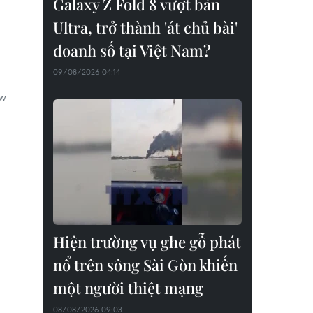
Galaxy Z Fold 8 vượt bản
Ultra, trở thành 'át chủ bài'
doanh số tại Việt Nam?
09/08/2026 04:14
ew
Hiện trường vụ ghe gỗ phát
nổ trên sông Sài Gòn khiến
một người thiệt mạng
08/08/2026 09:03