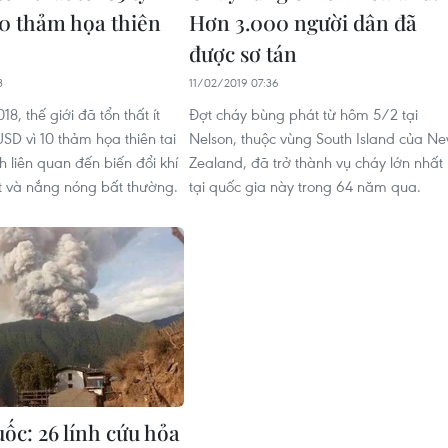
0 thảm họa thiên
Hơn 3.000 người dân đã
được sơ tán
3
11/02/2019 07:36
8, thế giới đã tổn thất ít
Đợt cháy bùng phát từ hôm 5/2 tại
USD vì 10 thảm họa thiên tai
Nelson, thuộc vùng South Island của N
 liên quan đến biến đổi khí
Zealand, đã trở thành vụ cháy lớn nhất
ụt và nắng nóng bất thường.
tại quốc gia này trong 64 năm qua.
ốc: 26 lính cứu hỏa