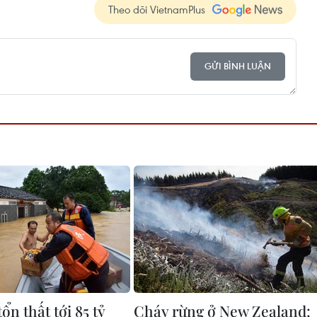
Theo dõi VietnamPlus
GỬI BÌNH LUẬN
tổn thất tới 85 tỷ
Cháy rừng ở New Zealand: