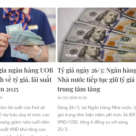
gia ngân hàng UOB
Tỷ giá ngày 26/3: Ngân hàn
 về tỷ giá, lãi suất
Nhà nước tiếp tục giữ tỷ giá
m 2025
trung tâm tăng
59
26/03/2025 02:28
giảm lãi suất của Fed sẽ
Sáng 26/3, tại Ngân hàng Nhà nước, t
D dự báo duy trì mức cao
giá trung tâm hiện niêm yết mức 24.851
ỳ vọng giảm nửa cuối năm
VND/USD, tăng 4 đồng so với sáng
i suất VND khó tăng cao
25/3.