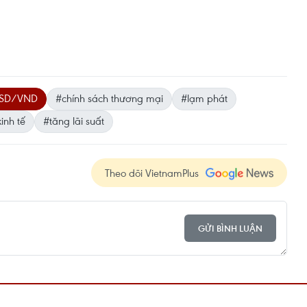
 USD/VND
#chính sách thương mại
#lạm phát
inh tế
#tăng lãi suất
Theo dõi VietnamPlus
GỬI BÌNH LUẬN