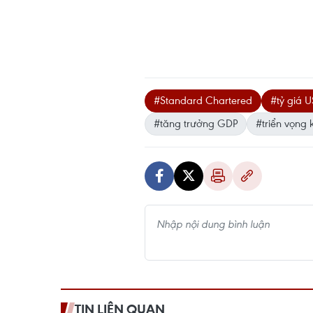
#Standard Chartered
#tỷ giá
#tăng trưởng GDP
#triển vọng k
TIN LIÊN QUAN