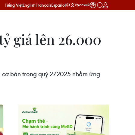
Tiếng Việt
English
Français
Español
中文
Русский
ỷ giá lên 26.000
m cơ bản trong quý 2/2025 nhằm ứng