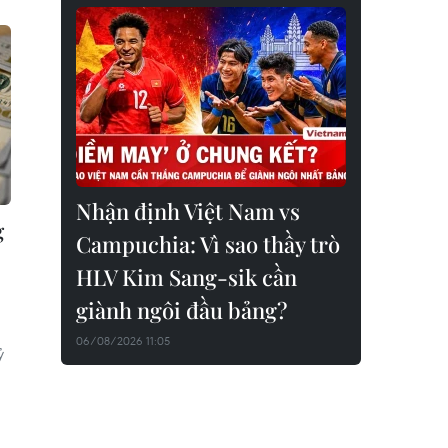
Nhận định Việt Nam vs
g
Campuchia: Vì sao thầy trò
HLV Kim Sang-sik cần
giành ngôi đầu bảng?
06/08/2026 11:05
ỷ