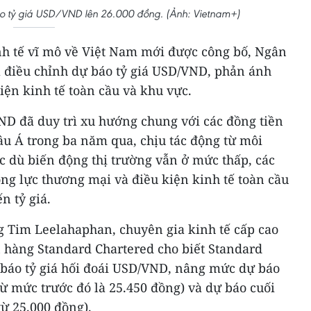
o tỷ giá USD/VND lên 26.000 đồng. (Ảnh: Vietnam+)
inh tế vĩ mô về Việt Nam mới được công bố, Ngân
 điều chỉnh dự báo tỷ giá USD/VND, phản ánh
iện kinh tế toàn cầu và khu vực.
ND đã duy trì xu hướng chung với các đồng tiền
âu Á trong ba năm qua, chịu tác động từ môi
dù biến động thị trường vẫn ở mức thấp, các
ng lực thương mại và điều kiện kinh tế toàn cầu
n tỷ giá.
g Tim Leelahaphan, chuyên gia kinh tế cấp cao
 hàng Standard Chartered cho biết Standard
 báo tỷ giá hối đoái USD/VND, nâng mức dự báo
ừ mức trước đó là 25.450 đồng) và dự báo cuối
ừ 25.000 đồng).