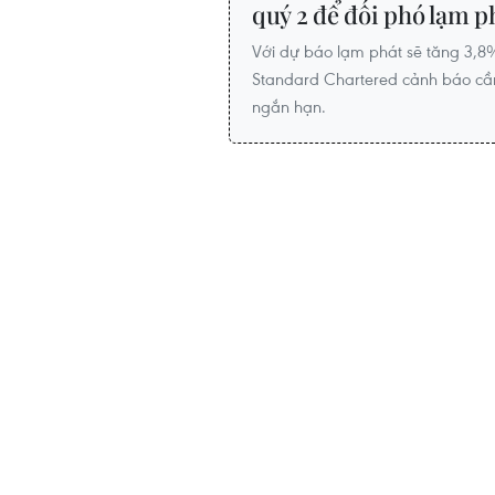
quý 2 để đối phó lạm p
Với dự báo lạm phát sẽ tăng 3,8
Standard Chartered cảnh báo cần 
ngắn hạn.