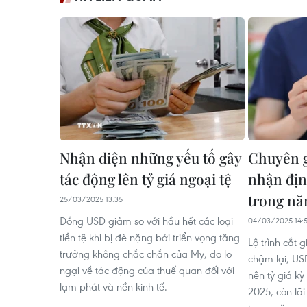
Nhận diện những yếu tố gây
Chuyên 
tác động lên tỷ giá ngoại tệ
nhận định
trong nă
25/03/2025 13:35
Đồng USD giảm so với hầu hết các loại
04/03/2025 14:
tiền tệ khi bị đè nặng bởi triển vọng tăng
Lộ trình cắt 
trưởng không chắc chắn của Mỹ, do lo
chậm lại, US
ngại về tác động của thuế quan đối với
nên tỷ giá k
lạm phát và nền kinh tế.
2025, còn lã