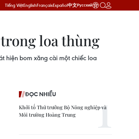
Tiếng Việt
English
Français
Español
中文
Русский
 trong loa thùng
t hiện bom xăng cài một chiếc loa
ĐỌC NHIỀU
Khởi tố Thứ trưởng Bộ Nông nghiệp và
Môi trường Hoàng Trung