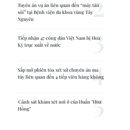
Tuyên án vụ án liên quan đến “máy tán
sỏi” tại Bệnh viện đa khoa vùng Tây
Nguyên
Tiếp nhận 47 công dân Việt Nam bị Hoa
Kỳ trục xuất về nước
Sắp mở phiên tòa xét xử chuyên án ma
túy liên quan đến 4 tiếp viên hàng không
Cảnh sát khám xét nơi ở của Huấn "Hoa
Hồng"