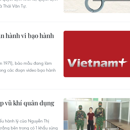
à Thái Văn Tự.
n hành vi bạo hành
ăm 1971), bảo mẫu đang làm
trong các đoạn video bạo hành
ép vũ khí quân dụng
ếu hành lý của Nguyễn Thị
trắng bên trong có 1 khẩu súng