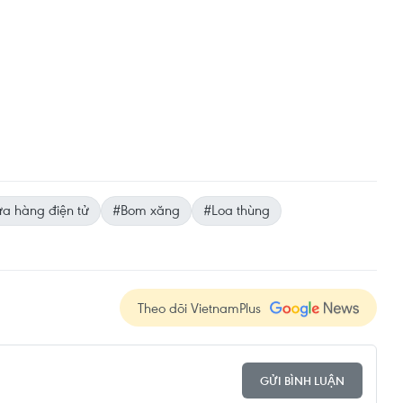
a hàng điện tử
#Bom xăng
#Loa thùng
Theo dõi VietnamPlus
GỬI BÌNH LUẬN