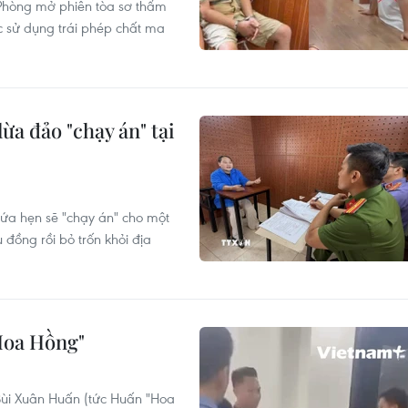
Phòng mở phiên tòa sơ thẩm
ức sử dụng trái phép chất ma
ừa đảo "chạy án" tại
ứa hẹn sẽ "chạy án" cho một
 đồng rồi bỏ trốn khỏi địa
Hoa Hồng"
 Bùi Xuân Huấn (tức Huấn "Hoa