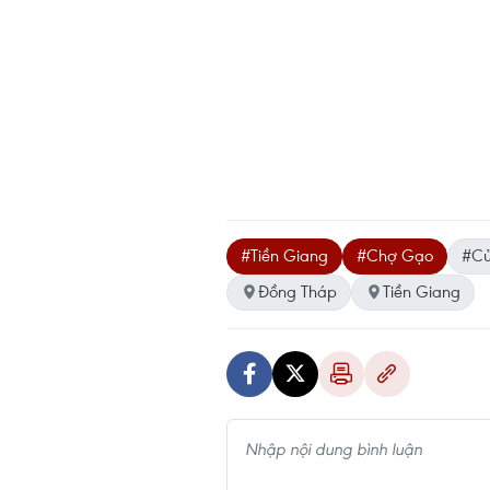
#Tiền Giang
#Chợ Gạo
#Cử
Đồng Tháp
Tiền Giang