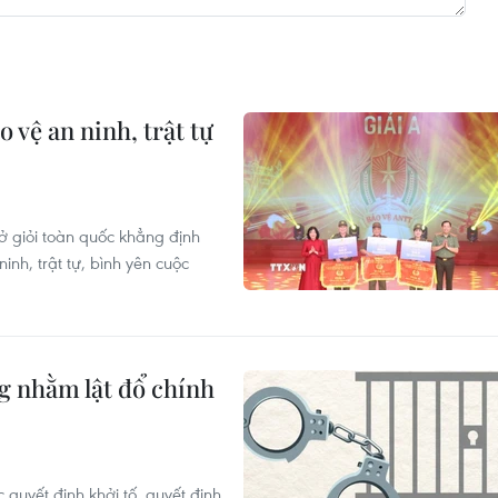
 vệ an ninh, trật tự
sở giỏi toàn quốc khẳng định
inh, trật tự, bình yên cuộc
ng nhằm lật đổ chính
quyết định khởi tố, quyết định