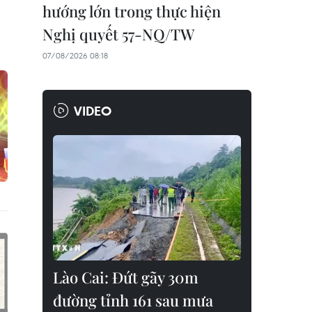
hướng lớn trong thực hiện
Nghị quyết 57-NQ/TW
07/08/2026 08:18
VIDEO
Lào Cai: Đứt gãy 30m
đường tỉnh 161 sau mưa