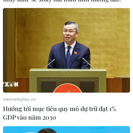
Taliban hiện đang chiếm giữ 70% diện tích lãnh
thổ Afghanistan./.
(TTXVN/Vietnam+)
vietnamplus.vn
Hướng tới mục tiêu quy mô dự trữ đạt 1%
GDP vào năm 2030