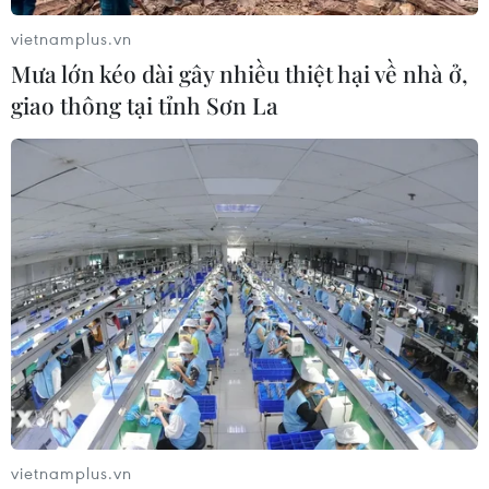
vietnamplus.vn
Mưa lớn kéo dài gây nhiều thiệt hại về nhà ở,
giao thông tại tỉnh Sơn La
Afghanistan: Lực lượng an ninh đụng độ
Taliban, ít nhất 10 người chết
24/04/2018 07:54
Đụng độ đã nổ ra ngày 24/4 giữa các lực lượng an
ninh và nhóm phiến quân Taliban tại huyện Jaghato của
tỉnh Ghazni, khiến ít nhất bốn cảnh sát và sáu phiến
quân tử vong, nhiều người khác bị thương.
vietnamplus.vn