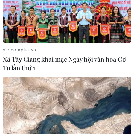
Mỹ bán đồng euro để hỗ trợ Nhật
Bản vực dậy đồng yen
03/08/2026 15:34
vietnamplus.vn
Việt Nam tham dự Trại hè Khoa học
Xã Tây Giang khai mạc Ngày hội văn hóa Cơ
châu Á 2026 tại Hong Kong
Tu lần thứ 1
03/08/2026 10:14
Triều Tiên quan ngại các hoạt động
quân sự của Mỹ, Nhật Bản và NATO
03/08/2026 08:42