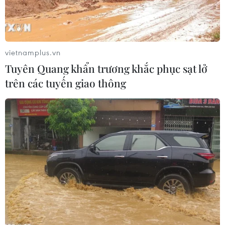
vietnamplus.vn
Tuyên Quang khẩn trương khắc phục sạt lở
trên các tuyến giao thông
Lực lượng phiến quân Taliban. (Nguồn: thehindu.com)
Ngày 25/4, lực lượng Taliban đã tuyên bố bắt
đầu chiến dịch tấn công thường niên vào mùa
Xuân hàng năm tại Afghanistan, đồng nghĩa với
việc bác bỏ đề xuất đối thoại hòa bình của Tổng
thống Ashraf Ghani.