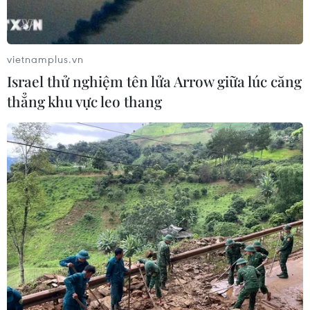
vietnamplus.vn
Israel thử nghiệm tên lửa Arrow giữa lúc căng
Nhiều nước đồng loạt lên án vụ tấn công
thẳng khu vực leo thang
khủng bố ở Afghanistan
23/04/2018 04:10
Nhiều nước đồng loạt lên án vụ tấn công khủng bố do
nhóm IS tiến hành bên ngoài một trung tâm đăng ký
bầu cử ở thủ đô Kabul của Afghanistan, khiến ít nhất 57
người thiệt mạng.