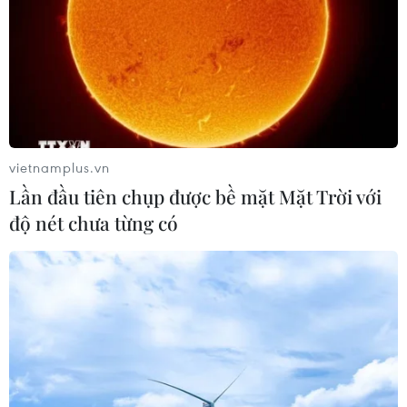
Số người thiệt mạng trong vụ đánh bom liều chết ở bên
ngoài một trung tâm đăng ký bầu cử ở thủ đô Kabul của
Afghanistan cùng ngày trước đó đã lên tới 31 người và
54 người bị thương.
vietnamplus.vn
Lần đầu tiên chụp được bề mặt Mặt Trời với
độ nét chưa từng có