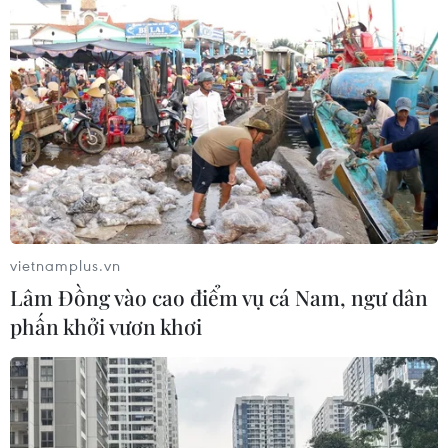
05/08/2026 04:26
Trung Quốc tăng cường trấn áp tội
phạm có tổ chức
04/08/2026 14:24
Điều gì chờ đợi đồng yen sau cái bắt
tay giữa Mỹ-Nhật?
vietnamplus.vn
04/08/2026 14:11
Lâm Đồng vào cao điểm vụ cá Nam, ngư dân
phấn khởi vươn khơi
ASC 2026: Tiếp lửa đam mê khoa học
cho thế hệ trẻ Việt Nam
04/08/2026 14:08