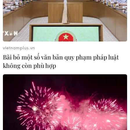
vietnamplus.vn
Bãi bỏ một số văn bản quy phạm pháp luật
không còn phù hợp
TIN CÙNG CHUYÊN MỤC
Trung Quốc thử nghiệm tuyến tàu
cao tốc xuyên vùng đất đóng băng
vĩnh cửu
06/08/2026 12:35