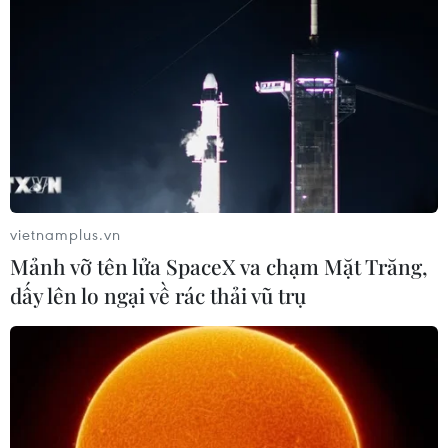
TIN LIÊN QUAN
vietnamplus.vn
Mảnh vỡ tên lửa SpaceX va chạm Mặt Trăng,
dấy lên lo ngại về rác thải vũ trụ
IS nhận trách nhiệm vụ đánh bom đẫm
máu ở thủ đô Afghanistan
22/04/2018 10:13