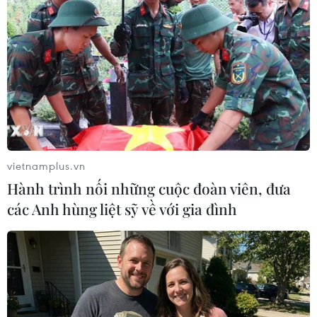
vietnamplus.vn
Hành trình nối những cuộc đoàn viên, đưa
các Anh hùng liệt sỹ về với gia đình
#Taxi
#Tòa án nhân dân thành phố Hà Nội
#Tử tù trốn trại
#Thọ sứt
#Lê Văn Thọ
#Nguyễn Văn Tình
#Vượt ngục
#Tin tức
#Tin tức mới nhất
#Tin tức 24h