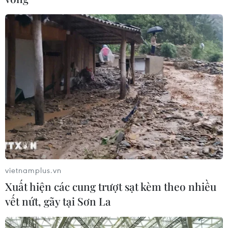
Vụ hai tử tù trốn trại: Tạm giữ hình sự 4
đối tượng liên quan
20/09/2017 04:46
Cơ quan Cảnh sát điều tra Công an thành phố Hà Nội
cho biết, đã tạm giữ hình sự 4 đối tượng để điều tra làm
rõ hành vi che giấu tội phạm liên quan đến vụ hai tử tù
trốn khỏi trại giam T16.
vietnamplus.vn
Xuất hiện các cung trượt sạt kèm theo nhiều
vết nứt, gãy tại Sơn La