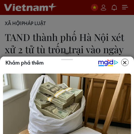
XÃ HỘI
PHÁP LUẬT
​TAND thành phố Hà Nội xét
xử 2 tử tù trốn trại vào ngày
8/5
Khám phá thêm
Kim Anh
17/04/2018 08:41
Ngày 8/5, Tòa án Nhân dân thành phố Hà Nội sẽ
tiến hành xét xử 2 tử tù Lê Văn Thọ và Nguyễn Văn
Tình về tội “Trốn khỏi nơi giam, giữ” và xét xử 4 bị
cáo khác về tội “Che giấu tội phạm.”