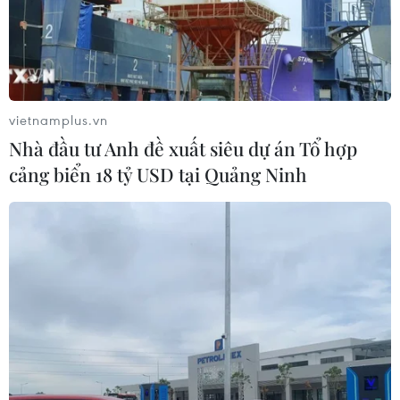
TIN LIÊN QUAN
vietnamplus.vn
Nhà đầu tư Anh đề xuất siêu dự án Tổ hợp
cảng biển 18 tỷ USD tại Quảng Ninh
Sự kiện trong nước 11-17/9: Vây bắt 2 tử tù
trốn khỏi trại giam
18/09/2017 01:17