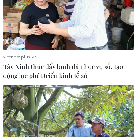
ngày 27/3, Cơ quan Cảnh sát điều tra Công an thành
phố Hà Nội cho biết, đã ban hành Kết luận điều tra đối
với vụ án này.
vietnamplus.vn
Tây Ninh thúc đẩy bình dân học vụ số, tạo
động lực phát triển kinh tế số