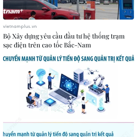
Cả hai tử tù trốn khỏi trại giam đã bị truy bắt và FTA Việt
Nam-EU có thể được thông qua vào mùa Hè 2018 là 2
trong số những sự kiện trong nước nổi bật tuần qua.
vietnamplus.vn
Bộ Xây dựng yêu cầu đầu tư hệ thống trạm
sạc điện trên cao tốc Bắc-Nam
Tử tù trốn trại thứ hai bị công an tóm gọn