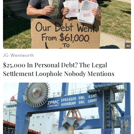
#Tin tức mới nhất trong ngày
#Tin tức thời sự
#Tin tức hot
#tin tức an ninh
#An ninh
#Thời sự
#Thời sự hôm nay
#Bản tin thời sự
#Tội phạm
#Truy nã
#Tội phạm hình sự
#Hình sự
#Công an
#Vụ án
#Phạm pháp
#Pháp luật
#Pháp đình
#Xã hội
#An ninh xã hội
#Chính trị
#VietnamPlus
JG Wentworth
#Vietnam
#Plus
#Trại tạm giam T16
TP. Hà Nội
$25,000 In Personal Debt? The Legal
Settlement Loophole Nobody Mentions
Theo dõi VietnamPlus