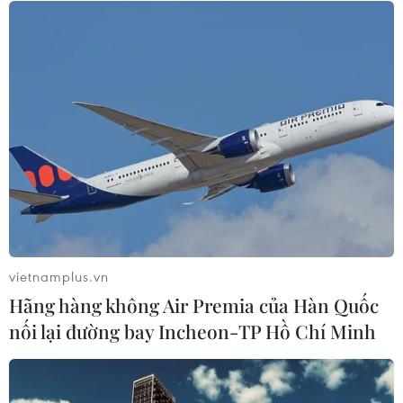
1.500 tỷ đồng/tháng
05/08/2026 04:57
Đình chỉ chức vụ một hiệu trưởng do
liên quan đường dây cá độ bóng đá
05/08/2026 03:25
Cảnh báo lừa đảo mùa tựu trường:
Cẩn trọng với thủ đoạn giả danh, đặt
cọc
vietnamplus.vn
04/08/2026 14:55
Hãng hàng không Air Premia của Hàn Quốc
nối lại đường bay Incheon-TP Hồ Chí Minh
Khởi tố vụ buôn bán hàng giả mạo
nhãn hiệu nổi tiếng tại Đắk Lắk
04/08/2026 14:34