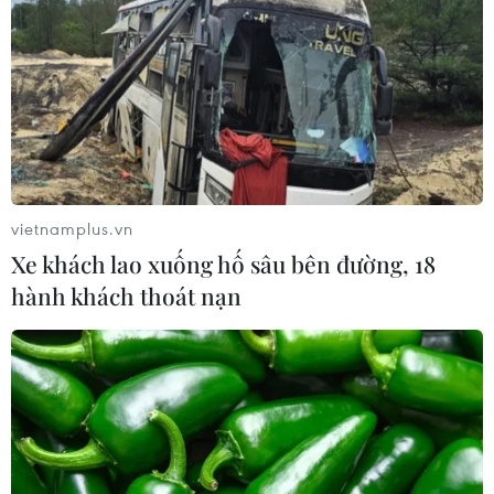
04/08/2026 11:01
Đắk Lắk: Bắt đối tượng lừa đảo
chiếm đoạt hơn 26 tỷ đồng sau gần 9
năm lẩn trốn
04/08/2026 10:53
vietnamplus.vn
Xem thêm
Xe khách lao xuống hố sâu bên đường, 18
hành khách thoát nạn
CƠ QUAN CHỦ QUẢN: THÔNG TẤN XÃ VIỆT NAM
Tổng Biên tập: TRẦN TIẾN DUẨN
Phó Tổng Biên tập: NGUYỄN THỊ TÁM, KHÚC THANH