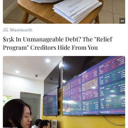
JG Wentworth
$15k In Unmanageable Debt? The "Relief
Program" Creditors Hide From You
Tử tù Nguyễn Văn Tình (bên phải) và tử tù Lê Văn Thọ. (Nguồn:
TTXVN)
Tòa án Nhân dân thành phố Hà Nội cho biết,
ngày 8/5 tới sẽ mở phiên tòa xét xử 2 tử tù trốn
trại là Lê Văn Thọ và Nguyễn Văn Tình về tội