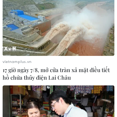
vietnamplus.vn
17 giờ ngày 7/8, mở cửa tràn xả mặt điều tiết
hồ chứa thủy điện Lai Châu
Đề nghị truy tố 6 bị can trong vụ 2 tử tù
trốn khỏi Trại tạm giam T16
27/03/2018 12:28
Liên quan đến vụ 2 tử tù trốn khỏi Trại tạm giam T16,