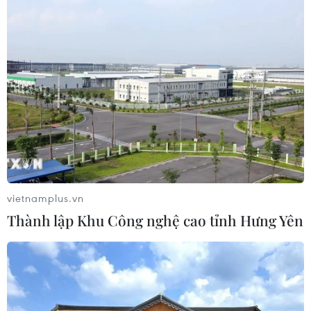
doanh nghiệp
07/08/2026 08:38
Tiến "Bịp" hầu tòa trong vụ
án tổ chức sử dụng trái phép chất ma
túy
07/08/2026 04:40
Khởi tố đối tượng giả danh Công an,
lừa đảo "chạy án" tại Đắk Lắk
vietnamplus.vn
06/08/2026 15:07
Thành lập Khu Công nghệ cao tỉnh Hưng Yên
Cảnh sát khám xét nơi ở của Huấn
"Hoa Hồng"
06/08/2026 15:04