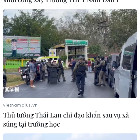
vietnamplus.vn
TIN CÙNG CHUYÊN MỤC
Thủ tướng Thái Lan chỉ đạo khẩn sau vụ xả
súng tại trường học
Tây Ninh cảnh báo giả mạo cơ quan
đăng ký kinh doanh để lừa đảo