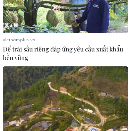
vietnamplus.vn
Để trái sầu riêng đáp ứng yêu cầu xuất khẩu
bền vững