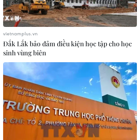
Cảnh báo thủ đoạn lừa đảo đưa lao
động thời vụ sang Hàn Quốc
06/08/2026 04:11
vietnamplus.vn
Đắk Lắk bảo đảm điều kiện học tập cho học
sinh vùng biên
24 năm tù cho 2 vợ chồng tổ
chức “bay lắc” tại Hà Nội
06/08/2026 03:46
Khởi tố thêm 6 đối tượng vụ lập
khống hồ sơ bảo hiểm y tế ở Đắk Lắk
05/08/2026 14:55