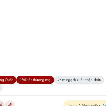
ung Quốc
#Đối tác thương mại
#Kim ngạch xuất nhập khẩu
Theo dõi VietnamPlus