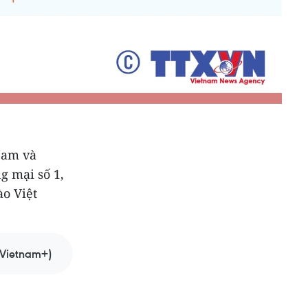
Nam và
g mại số 1,
ào Việt
Vietnam+)