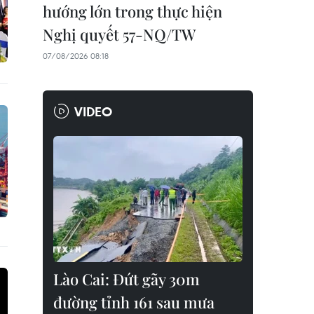
hướng lớn trong thực hiện
Nghị quyết 57-NQ/TW
07/08/2026 08:18
VIDEO
Lào Cai: Đứt gãy 30m
đường tỉnh 161 sau mưa