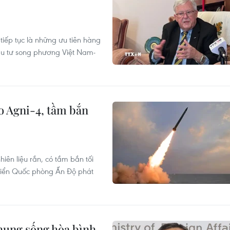
tiếp tục là những ưu tiên hàng
đầu tư song phương Việt Nam-
o Agni-4, tầm bắn
hiên liệu rắn, có tầm bắn tối
riển Quốc phòng Ấn Độ phát
hung sống hòa bình