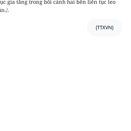
c gia tăng trong bối cảnh hai bên liên tục leo
n./.
(TTXVN)