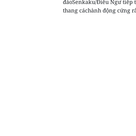
đảoSenkaku/Điếu Ngư tiếp tụ
thang cáchành động cứng rắ