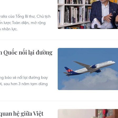
lia của Tổng Bí thư, Chủ tịch
ến lược Toàn diện, mở rộng
 nhân lực.
 Quốc nối lại đường
g báo sẽ nối lại đường bay
tới, sau hơn 3 năm tạm dừng
quan hệ giữa Việt