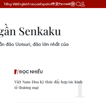
Tiếng Việt
English
Français
Español
中文
Русский
 gần Senkaku
ần đảo Uotsuri, đảo lớn nhất của
ĐỌC NHIỀU
Việt Nam-Hoa Kỳ thúc đẩy hợp tác kinh
tế thương mại