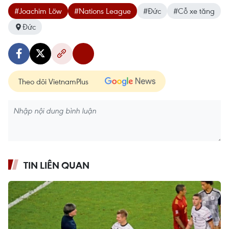
#Joachim Löw
#Nations League
#Đức
#Cỗ xe tăng
Đức
Theo dõi VietnamPlus
TIN LIÊN QUAN