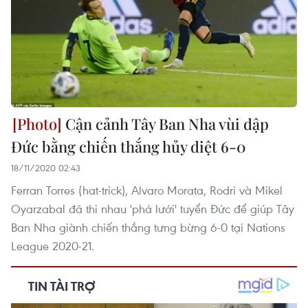
Cận cảnh Tây Ban Nha vùi dập
Đức bằng chiến thắng hủy diệt 6-0
18/11/2020 02:43
Ferran Torres (hat-trick), Alvaro Morata, Rodri và Mikel
Oyarzabal đã thi nhau 'phá lưới' tuyển Đức để giúp Tây
Ban Nha giành chiến thắng tưng bừng 6-0 tại Nations
League 2020-21.