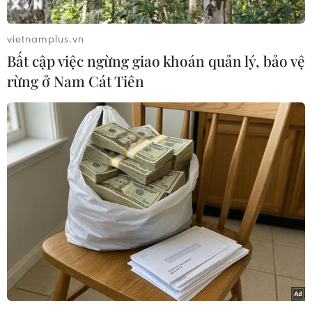
Bàng (Tây Ninh) đã khởi tố vụ án, khởi tố bị can
và tạm giam 4 tháng đối với lái xe Trần Đình
vietnamplus.vn
Trung (35 tuổi, trú tại huyện Phù Mỹ, tỉnh Bình
Bất cập việc ngừng giao khoán quản lý, bảo vệ
Định) để điều tra làm rõ hành vi "Vi phạm quy
rừng ở Nam Cát Tiên
định về tham gia giao thông đường bộ."
Theo Ban An toàn giao thông tỉnh Tây Ninh, vào
khoảng 6 giờ 15 phút, xe đầu kéo biển số 52C-
847.80 kéo theo sơmi rơmoóc biển số 51R-323.49
do Trần Đình Trung, sinh ngày 1/3/1984, trú tại
xã Mỹ Trinh, huyện Phù Mỹ, tỉnh Bình Định
điều khiển lưu thông theo hướng từ Thành phố
Hồ Chí Minh về thành phố Tây Ninh.
[Thông tin thêm vụ container tông xe con
làm chết 5 người ở Tây Ninh]