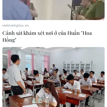
vietnamplus.vn
Cảnh sát khám xét nơi ở của Huấn "Hoa
Thanh Hóa: Tạm giam tài xế xe khách gây
Hồng"
tai nạn khiến 2 người chết
07/06/2019 11:27
Công an tỉnh Thanh Hóa đã ra quyết định tạm giam tài
xế xe khách gây ra vụ tai nạn giao thông trên Quốc lộ
1A, đoạn qua huyện Tĩnh Gia khiến hai người chết và
hai người bị thương.