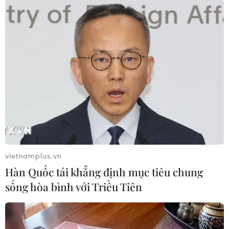
#xe container
#xe đầu kéo
#tai nạn giao thông
#nồng độ cồn
#giao thông đường bộ
Tây Ninh
vietnamplus.vn
Hàn Quốc tái khẳng định mục tiêu chung
sống hòa bình với Triều Tiên
Theo dõi VietnamPlus