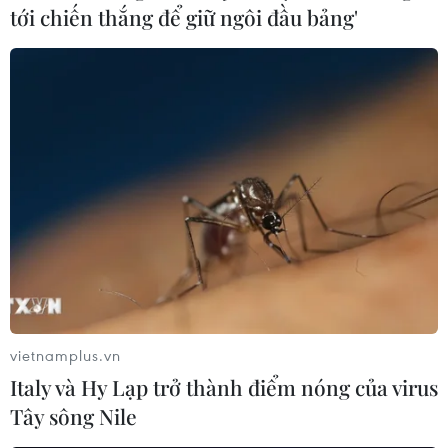
ấp Suối Sâu, xã An Tịnh), một xe đầu kéo bị nổ lốp, mất
tới chiến thắng để giữ ngôi đầu bảng'
lái, lao sang chiều đường ngược lại và đâm vào xe ôtô
5 chỗ làm 5 người tử vong.
vietnamplus.vn
Italy và Hy Lạp trở thành điểm nóng của virus
Tây sông Nile