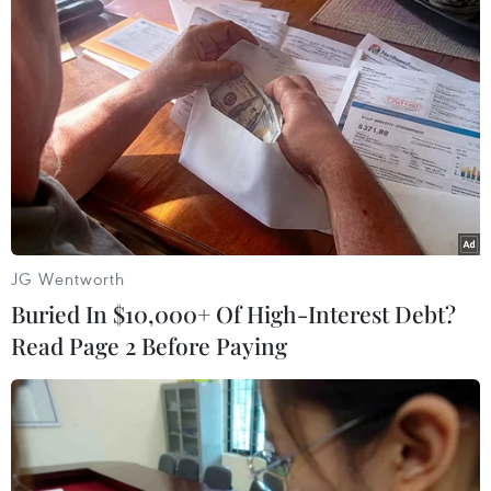
TIN LIÊN QUAN
JG Wentworth
Buried In $10,000+ Of High-Interest Debt?
Read Page 2 Before Paying
Tây Ninh: Xe cẩu vướng dây làm gẫy trụ