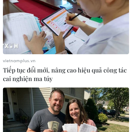
điện, hai em nhỏ thoát nạn
30/01/2019 06:36
Ngày 30/1, gần vòng xoay trung tâm thành phố Tây
Ninh, một xe cẩu đã vướng vào dây viễn thông bắc
ngang qua đường, làm đổ 2 trụ điện trung thế, bật gốc
cây xanh và trụ đèn chiếu sáng.
vietnamplus.vn
Tiếp tục đổi mới, nâng cao hiệu quả công tác
cai nghiện ma túy