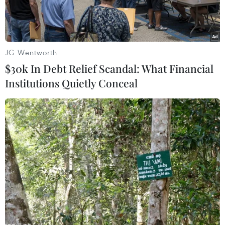
Ninh.
JG Wentworth
$30k In Debt Relief Scandal: What Financial
Institutions Quietly Conceal
Hiện trường vụ tai nạn giao thông. (Ảnh: Lê Đức Hoảnh/TTXVN)
Chiều 20/6, ông Nguyễn Thanh Ngọc, Phó Chủ
tịch Ủy ban Nhân dân tỉnh Tây Ninh cho biết, Cơ
quan Cảnh sát điều tra Công an huyện Trảng