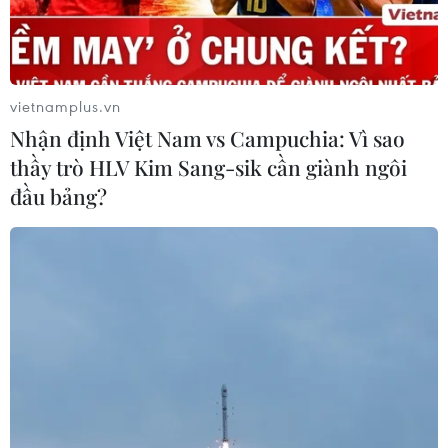
vietnamplus.vn
Nhận định Việt Nam vs Campuchia: Vì sao
thầy trò HLV Kim Sang-sik cần giành ngôi
đầu bảng?
TIN CÙNG CHUYÊN MỤC
Khởi tố đối tượng giả danh Công an,