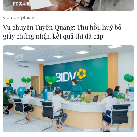
vietnamplus.vn
Vụ chuyên Tuyên Quang: Thu hồi, huỷ bỏ
giấy chứng nhận kết quả thi đã cấp
Xe đầu kéo nổ lốp đâm vào xe ôtô con
khiến 5 người tử vong tại chỗ
14/06/2019 07:20
Xe đầu kéo bị nổ lốp bánh trước bên phía tài xế nên tài
xế không làm chủ được tay lái, khiến xe chuyển hướng
lao sang đường ngược chiều thì đâm vào xe ôtô con.