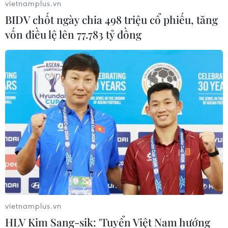
vietnamplus.vn
BIDV chốt ngày chia 498 triệu cổ phiếu, tăng
vốn điều lệ lên 77.783 tỷ đồng
Thông tin thêm vụ container tông xe con
làm chết 5 người ở Tây Ninh
14/06/2019 12:26
vietnamplus.vn
Ngày 14/6, tại địa phận gần cổng chào Tây Ninh (thuộc
HLV Kim Sang-sik: 'Tuyển Việt Nam hướng