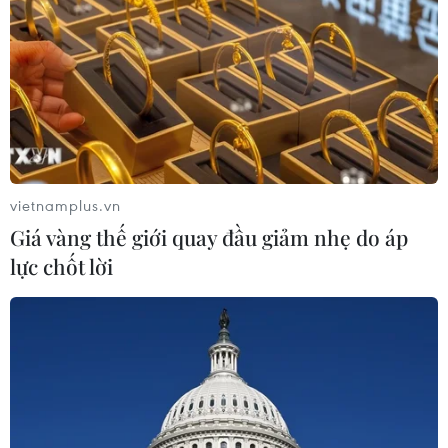
06/08/2026 11:20
Hàn Quốc xác nhận Triều Tiên
phóng ít nhất 1 tên lửa đạn đạo tầm
ngắn
06/08/2026 09:41
vietnamplus.vn
Giá vàng thế giới quay đầu giảm nhẹ do áp
Quân đội Hàn Quốc thông báo Triều
lực chốt lời
Tiên phóng vật thể chưa xác định
06/08/2026 08:31
Dấu mốc quan trọng trong quan hệ
Việt Nam-Australia
06/08/2026 08:29