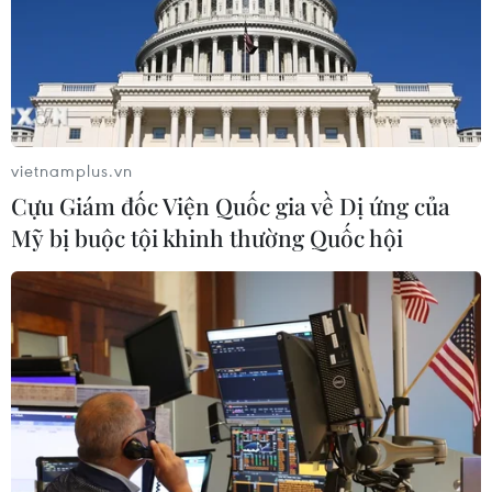
Hàn Quốc tăng cường giải pháp
ngăn chặn đánh bạc trực tuyến trong
quân đội
vietnamplus.vn
06/08/2026 04:52
Cựu Giám đốc Viện Quốc gia về Dị ứng của
Mỹ bị buộc tội khinh thường Quốc hội
Tổng Bí thư, Chủ tịch nước Tô Lâm
sẽ thăm cấp Nhà nước tới Australia và
New Zealand
06/08/2026 04:30
Mỹ phát tín hiệu ủng hộ ổn định
đồng won của Hàn Quốc
05/08/2026 23:26