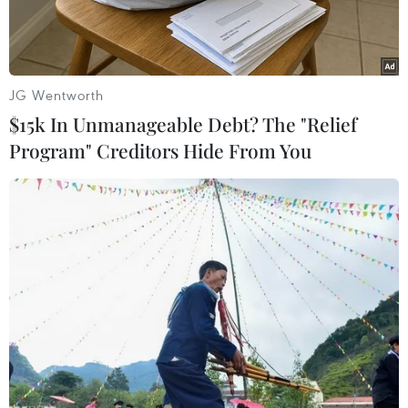
JG Wentworth
$15k In Unmanageable Debt? The "Relief
Program" Creditors Hide From You
Cựu Thủ tướng Yingluck Shinawatra tại tòa án tối cao ở
Bangkok ngày 19/5. (Nguồn: Kyodo/TTXVN)
Theo Reuters, ngày 31/8, cựu Thủ tướng Thái
Lan Yingluck Shinawatra đã trình diện Tòa án