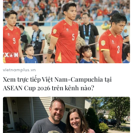
vietnamplus.vn
Xem trực tiếp Việt Nam-Campuchia tại
ASEAN Cup 2026 trên kênh nào?
Cựu Thủ tướng Thái Lan Yingluck
Shinawatra ra hầu tòa
19/05/2015 06:54
Thủ tướng bị phế truất của Thái Lan Yingluck Shinawatra
đã xuất hiện tại Tòa án Tối cao trong phiên xét xử có thể