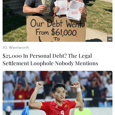
sẽ khiến bà phải lĩnh án tù 10 năm, bất chấp việc cựu
lãnh đạo này tuyên bố vô tội.
JG Wentworth
$25,000 In Personal Debt? The Legal
Settlement Loophole Nobody Mentions
Thái Lan: Cựu Thủ tướng Yingluck bị cấm
ra nước ngoài