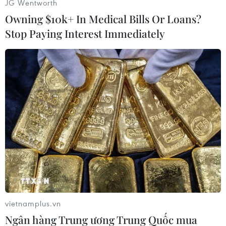
JG Wentworth
Owning $10k+ In Medical Bills Or Loans?
Stop Paying Interest Immediately
#Thái Lan
#Yingluck Shinawatra
#Trợ giá gạo
#Thủ tướng Thái Lan
#Tù giam
#Tòa án Tối cao
Thái Lan
vietnamplus.vn
Ngân hàng Trung ương Trung Quốc mua