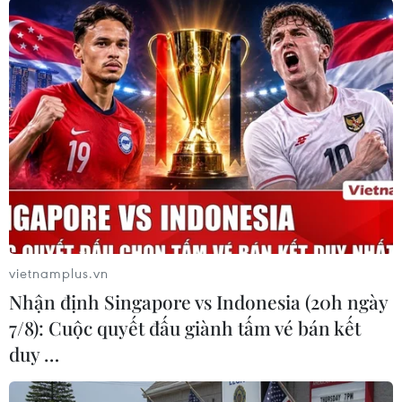
Cựu Thủ tướng Thái Lan Yingluck đối mặt
mức án 10 năm tù
19/02/2015 11:13
Văn phòng Tổng Công tố Thái Lan đã chính thức buộc
tội cựu Thủ tướng Thái Lan Yingluck Shinawatra gây tổn
thất cho chương trình trợ giá lúa gạo của chính phủ do
bà đứng đầu.
vietnamplus.vn
Nhận định Singapore vs Indonesia (20h ngày
7/8): Cuộc quyết đấu giành tấm vé bán kết
duy …