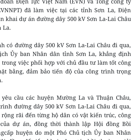
p đoàn Điện lực Việt Nam (EVN) và Tổng công ty
EVNNPT) đã làm việc tại các tỉnh Sơn La, Điện
iển khai dự án đường dây 500 kV Sơn La-Lai Châu
 La.
ỉnh có đường dây 500 kV Sơn La-Lai Châu đi qua,
ịch Ủy ban Nhân dân tỉnh Sơn La, khẳng định
trong việc phối hợp với chủ đầu tư làm tốt công
mặt bằng, đảm bảo tiến độ của công trình trọng
n.
i yêu cầu các huyện Mường La và Thuận Châu,
trình đường dây 500 kV Sơn La-Lai Châu đi qua,
rộng rãi đến từng hộ dân có vật kiến trúc, công
 của dự án, đồng thời thành lập Hội đồng Bồi
ngcấp huyện do một Phó Chủ tịch Ủy ban Nhân