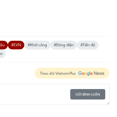
hâu
#EVN
#Khởi công
#Đóng điện
#Tiến độ
La
Theo dõi VietnamPlus
GỬI BÌNH LUẬN