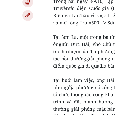
Trong hai ngày 8-9/10, Tậ
Truyềntải điện Quốc gia (
Biên và LaiChâu về việc tr
và mở rộng Trạm500 kV Sơn
Tại Sơn La, một trong ba t
ôngBùi Đức Hải, Phó Chủ t
trách nhiệmcủa địa phương 
tác bồi thườnggiải phóng 
điểm quốc gia đi quađịa bà
Tại buổi làm việc, ông Hả
nhữngđịa phương có công 
tổ chức thôngbáo công khai 
trình và đất bịảnh hưởng
thường giải phóng mặt bằ