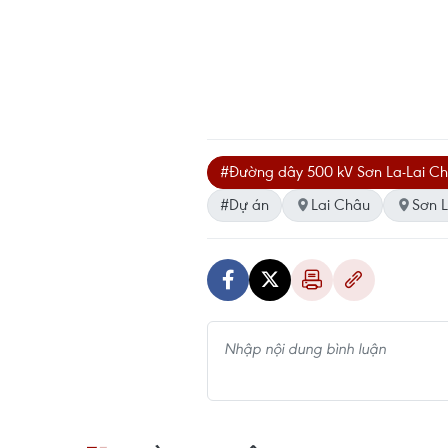
#Đường dây 500 kV Sơn La-Lai C
#Dự án
Lai Châu
Sơn 