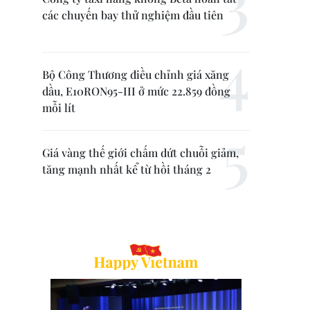
các chuyến bay thử nghiệm đầu tiên
Bộ Công Thương điều chỉnh giá xăng
dầu, E10RON95-III ở mức 22.859 đồng
mỗi lít
Giá vàng thế giới chấm dứt chuỗi giảm,
tăng mạnh nhất kể từ hồi tháng 2