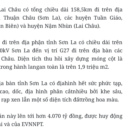
i Châu có tổng chiều dài 158,5km đi trên địa
 Thuận Châu (Sơn La), các huyện Tuần Giáo,
 Biên) và huyện Nậm Nhùn (Lai Châu).
đi trên địa phận tỉnh Sơn La có chiều dài trên
0kV Sơn La đến vị trí G27 đi trên địa bàn các
hâu. Diện tích thu hồi xây dựng móng cột là
rong hành langan toàn là trên 1,9 triệu m2.
a bàn tỉnh Sơn La có địahình hết sức phức tạp,
cao, dốc, địa hình phân cắtnhiều bởi khe sâu,
 rạp xen lẫn một số diện tích đấttrồng hoa màu.
án này lên tới hơn 4.070 tỷ đồng, được huy động
i và của EVNNPT.