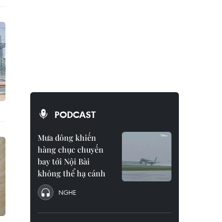
PODCAST
Mưa dông khiến
hàng chục chuyến
bay tới Nội Bài
không thể hạ cánh
NGHE