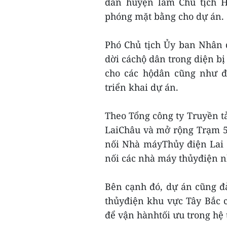
dân huyện làm Chủ tịch Hộ
phóng mặt bằng cho dự án.
Phó Chủ tịch Ủy ban Nhân d
dời cáchộ dân trong diện b
cho các hộdân cũng như đ
triển khai dự án.
Theo Tổng công ty Truyền t
LaiChâu và mở rộng Trạm 
nối Nhà máyThủy điện Lai 
nối các nhà máy thủyđiện n
Bên cạnh đó, dự án cũng
thủyđiện khu vực Tây Bắc c
để vận hànhtối ưu trong hệ