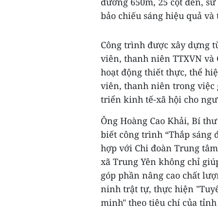
đường 650m, 25 cột đèn, sử
bảo chiếu sáng hiệu quả và 
Công trình được xây dựng t
viên, thanh niên TTXVN và 
hoạt động thiết thực, thể h
viên, thanh niên trong việc
triển kinh tế-xã hội cho ng
Ông Hoàng Cao Khải, Bí th
biết công trình “Thắp sán
hợp với Chi đoàn Trung tâm
xã Trung Yên không chỉ giúp
góp phần nâng cao chất lượ
ninh trật tự, thực hiện "Tu
minh" theo tiêu chí của tỉn