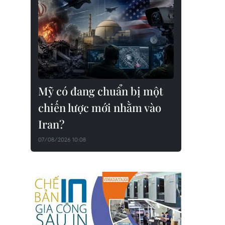
Mỹ có đang chuẩn bị một
chiến lược mới nhằm vào
Iran?
07/08/2026 10:08