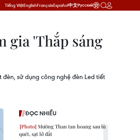
Tiếng Việt
English
Français
Español
中文
Русский
m gia 'Thắp sáng
 đèn, sử dụng công nghệ đèn Led tiết
ĐỌC NHIỀU
Mường Than tan hoang sau lũ
quét, sạt lở đất