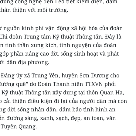
 dụng công nghệ đèn Led tiết kiệm điện, đảm
thân thiện với môi trường.
ừ nguồn kinh phí vận động xã hội hóa của đoàn
Chi đoàn Trung tâm Kỹ thuật Thông tấn. Đây là
iện tinh thần xung kích, tình nguyện của đoàn
 góp phần nâng cao đời sống sinh hoạt và phát
ười dân địa phương.
ư Đảng ủy xã Trung Yên, huyện Sơn Dương cho
g đường quê” do Đoàn Thanh niên TTXVN phối
 Kỹ thuật Thông tấn xây dựng tại thôn Quan Hạ,
 cải thiện điều kiện đi lại của người dân mà còn
ng đời sống nhân dân, đảm bảo tình hình an
yến đường sáng, xanh, sạch, đẹp, an toàn, văn
h Tuyên Quang.