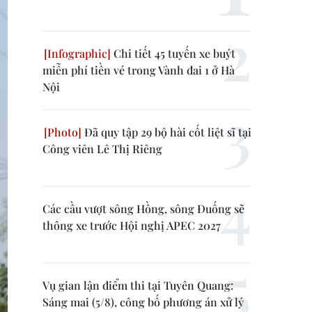
Chi tiết 45 tuyến xe buýt
miễn phí tiền vé trong Vành đai 1 ở Hà
Nội
Đã quy tập 29 bộ hài cốt liệt sĩ tại
Công viên Lê Thị Riêng
Các cầu vượt sông Hồng, sông Đuống sẽ
thông xe trước Hội nghị APEC 2027
Vụ gian lận điểm thi tại Tuyên Quang:
Sáng mai (5/8), công bố phương án xử lý