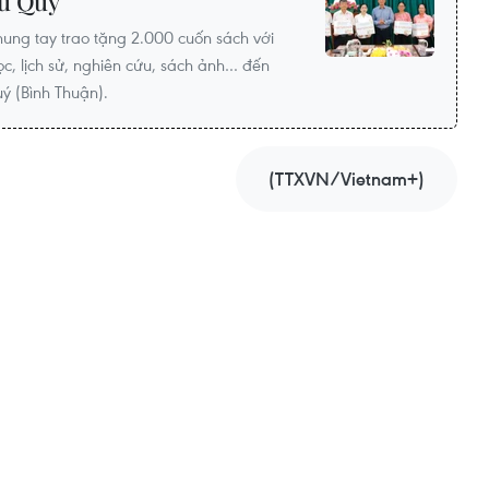
hú Quý
ung tay trao tặng 2.000 cuốn sách với
ọc, lịch sử, nghiên cứu, sách ảnh… đến
ý (Bình Thuận).
(TTXVN/Vietnam+)