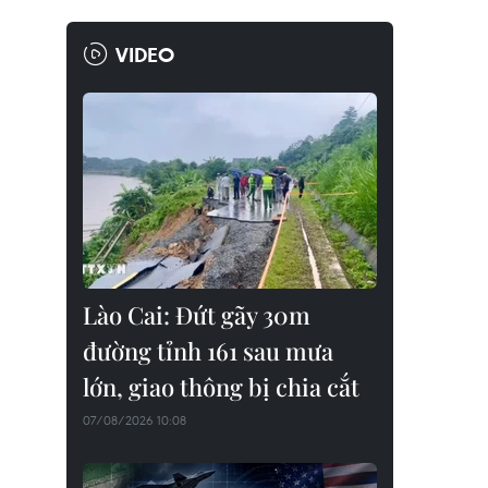
VIDEO
Lào Cai: Đứt gãy 30m
đường tỉnh 161 sau mưa
lớn, giao thông bị chia cắt
07/08/2026 10:08