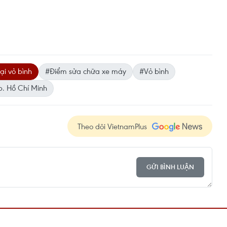
ại vỏ bình
#Điểm sửa chữa xe máy
#Vỏ bình
p. Hồ Chí Minh
Theo dõi VietnamPlus
GỬI BÌNH LUẬN