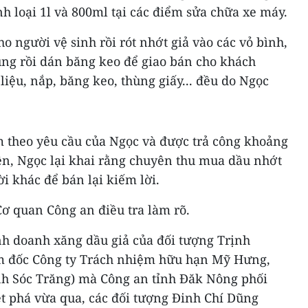
nh loại 1l và 800ml tại các điểm sửa chữa xe máy.
o người vệ sinh rồi rót nhớt giả vào các vỏ bình,
ng rồi dán băng keo để giao bán cho khách
iệu, nắp, băng keo, thùng giấy... đều do Ngọc
m theo yêu cầu của Ngọc và được trả công khoảng
ên, Ngọc lại khai rằng chuyên thu mua dầu nhớt
i khác để bán lại kiếm lời.
Cơ quan Công an điều tra làm rõ.
nh doanh xăng dầu giả của đối tượng Trịnh
m đốc Công ty Trách nhiệm hữu hạn Mỹ Hưng,
nh Sóc Trăng) mà Công an tỉnh Đăk Nông phối
ệt phá vừa qua, các đối tượng Đinh Chí Dũng