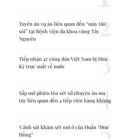
Tuyên án vụ án liên quan đến “máy tán
sỏi” tại Bệnh viện đa khoa vùng Tây
Nguyên
Tiếp nhận 47 công dân Việt Nam bị Hoa
Kỳ trục xuất về nước
Sắp mở phiên tòa xét xử chuyên án ma
túy liên quan đến 4 tiếp viên hàng không
Cảnh sát khám xét nơi ở của Huấn "Hoa
Hồng"