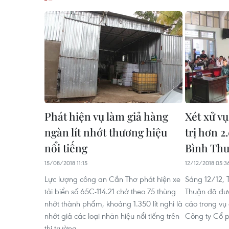
Phát hiện vụ làm giả hàng
Xét xử v
ngàn lít nhớt thương hiệu
trị hơn 2
nổi tiếng
Bình Th
15/08/2018 11:15
12/12/2018 05:3
Lực lượng công an Cần Thơ phát hiện xe
Sáng 12/12, 
tải biển số 65C-114.21 chở theo 75 thùng
Thuận đã đưa
nhớt thành phẩm, khoảng 1.350 lít nghi là
cáo trong vụ
nhớt giả các loại nhãn hiệu nổi tiếng trên
Công ty Cổ 
thị trường.