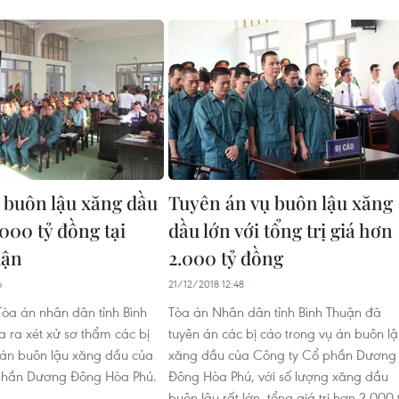
ụ buôn lậu xăng dầu
Tuyên án vụ buôn lậu xăng
.000 tỷ đồng tại
dầu lớn với tổng trị giá hơn
uận
2.000 tỷ đồng
6
21/12/2018 12:48
Tòa án nhân dân tỉnh Bình
Tòa án Nhân dân tỉnh Bình Thuận đã
 ra xét xử sơ thẩm các bị
tuyên án các bị cáo trong vụ án buôn l
 án buôn lậu xăng dầu của
xăng dầu của Công ty Cổ phần Dương
phần Dương Đông Hòa Phú.
Đông Hòa Phú, với số lượng xăng dầu
buôn lậu rất lớn, tổng giá trị hơn 2.000 