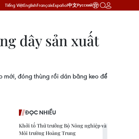
Tiếng Việt
English
Français
Español
中文
Русский
ng dây sản xuất
ắp mới, đóng thùng rồi dán băng keo để
ĐỌC NHIỀU
Khởi tố Thứ trưởng Bộ Nông nghiệp và
Môi trường Hoàng Trung