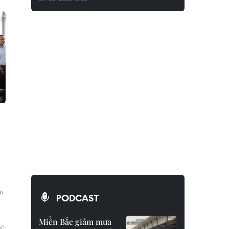
ậu
PODCAST
Miền Bắc giảm mưa
tỷ