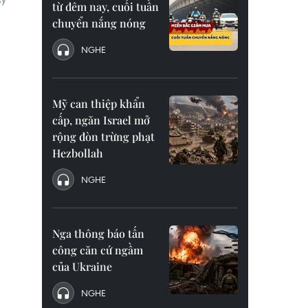
từ đêm nay, cuối tuần
chuyển nắng nóng
NGHE
Mỹ can thiệp khẩn
cấp, ngăn Israel mở
rộng đòn trừng phạt
Hezbollah
NGHE
Nga thông báo tấn
công căn cứ ngầm
của Ukraine
NGHE