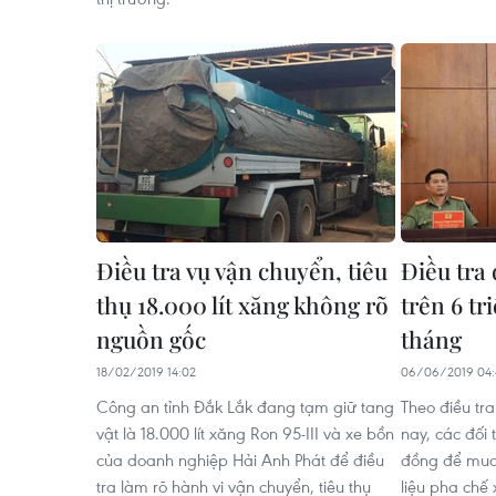
Điều tra vụ vận chuyển, tiêu
Điều tra 
thụ 18.000 lít xăng không rõ
trên 6 tr
nguồn gốc
tháng
18/02/2019 14:02
06/06/2019 04:
Công an tỉnh Đắk Lắk đang tạm giữ tang
Theo điều tr
vật là 18.000 lít xăng Ron 95-III và xe bồn
nay, các đối
của doanh nghiệp Hải Anh Phát để điều
đồng để mua
tra làm rõ hành vi vận chuyển, tiêu thụ
liệu pha chế