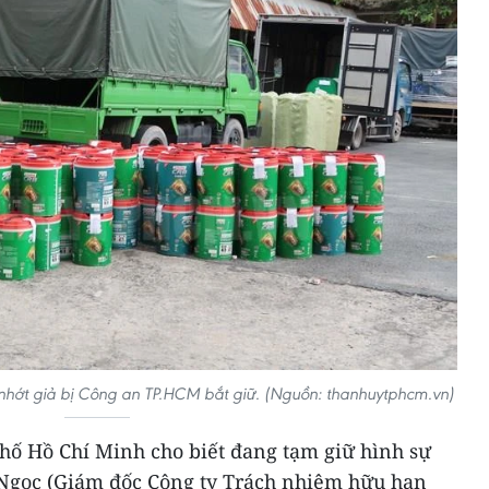
 nhớt giả bị Công an TP.HCM bắt giữ. (Nguồn: thanhuytphcm.vn)
hố Hồ Chí Minh cho biết đang tạm giữ hình sự
 Ngọc (Giám đốc Công ty Trách nhiệm hữu hạn