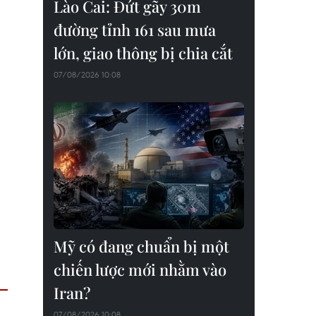
Lào Cai: Đứt gãy 30m
đường tỉnh 161 sau mưa
lớn, giao thông bị chia cắt
07/08/2026 10:08
Mỹ có đang chuẩn bị một
chiến lược mới nhằm vào
Iran?
07/08/2026 10:08