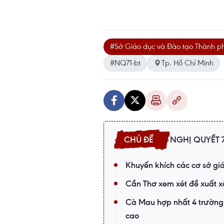
#Sở Giáo dục và Đào tạo Thành p
#NQ71-bt
Tp. Hồ Chí Minh
NGHỊ QUYẾT 7
Khuyến khích các cơ sở gi
Cần Thơ xem xét đề xuất 
Cà Mau hợp nhất 4 trường 
cao