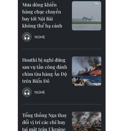
Mưa dông khiến
hàng chục chuyến
bay tới Nội Bài
không thể hạ cánh
NGHE
Houthi bị nghi đứng
sau vụ tấn công đánh
chìm tàu hàng Ấn Độ
trên Biển Đỏ
NGHE
Tổng thống Nga thay
đổi vị trí các chỉ huy
tại mặt trận Ukraine