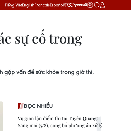
Tiếng Việt
English
Français
Español
中文
Русский
c sự cố trong
 gặp vấn đề sức khỏe trong giờ thi,
ĐỌC NHIỀU
Vụ gian lận điểm thi tại Tuyên Quang:
Sáng mai (5/8), công bố phương án xử lý