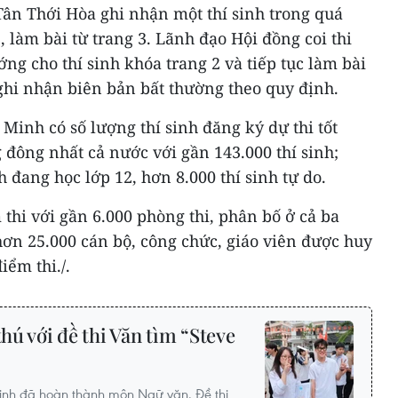
Tân Thới Hòa ghi nhận một thí sinh trong quá
, làm bài từ trang 3. Lãnh đạo Hội đồng coi thi
ng cho thí sinh khóa trang 2 và tiếp tục làm bài
 ghi nhận biên bản bất thường theo quy định.
inh có số lượng thí sinh đăng ký dự thi tốt
đông nhất cả nước với gần 143.000 thí sinh;
h đang học lớp 12, hơn 8.000 thí sinh tự do.
thi với gần 6.000 phòng thi, phân bố ở cả ba
hơn 25.000 cán bộ, công chức, giáo viên được huy
iểm thi./.
thú với đề thi Văn tìm “Steve
í sinh đã hoàn thành môn Ngữ văn. Đề thi