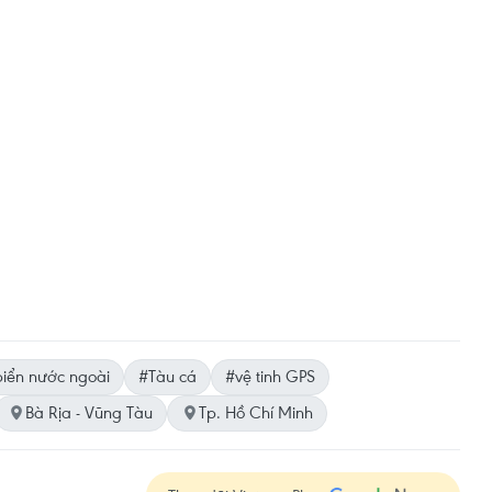
iển nước ngoài
#Tàu cá
#vệ tinh GPS
Bà Rịa - Vũng Tàu
Tp. Hồ Chí Minh