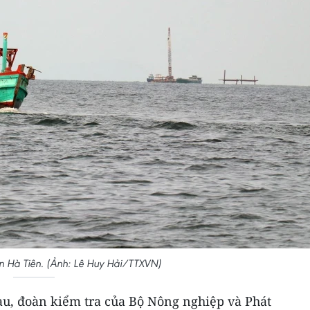
ển Hà Tiên. (Ảnh: Lê Huy Hải/TTXVN)
àu, đoàn kiểm tra của Bộ Nông nghiệp và Phát