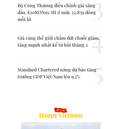
Bộ Công Thương điều chỉnh giá xăng
dầu, E10RON95-III ở mức 22.859 đồng
mỗi lít
Giá vàng thế giới chấm dứt chuỗi giảm,
tăng mạnh nhất kể từ hồi tháng 2
Standard Chartered nâng dự báo tăng
trưởng GDP Việt Nam lên 9,5%