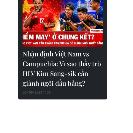
Nhận định Việt Nam vs
Campuchia: Vì sao thầy trò
HLV Kim Sang-sik cần
giành ngôi đầu bảng?
06/08/2026 11:05