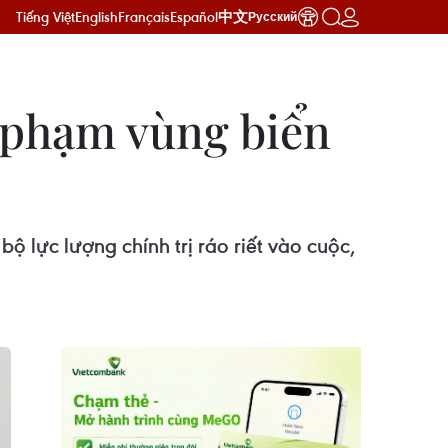
Tiếng Việt
English
Français
Español
中文
Русский
i phạm vùng biển
 lực lượng chính trị ráo riết vào cuộc,