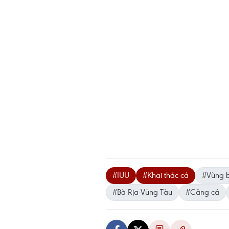
#IUU
#Khai thác cá
#Vùng b
#Bà Rịa-Vũng Tàu
#Cảng cá