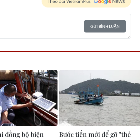
Theo dõi VietnamPlus
GỬI BÌNH LUẬN
ai đồng bộ biện
Bước tiến mới để gỡ "thẻ