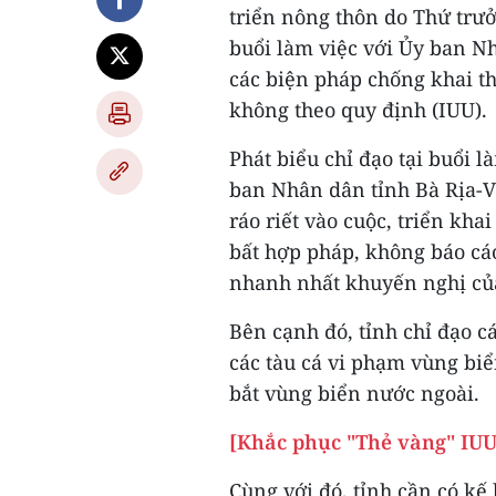
triển nông thôn do Thứ trư
buổi làm việc với Ủy ban Nh
các biện pháp chống khai t
không theo quy định (IUU).
Phát biểu chỉ đạo tại buổi 
ban Nhân dân tỉnh Bà Rịa-V
ráo riết vào cuộc, triển kha
bất hợp pháp, không báo cá
nhanh nhất khuyến nghị của
Bên cạnh đó, tỉnh chỉ đạo c
các tàu cá vi phạm vùng bi
bắt vùng biển nước ngoài.
[Khắc phục "Thẻ vàng" IUU:
Cùng với đó, tỉnh cần có kế