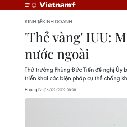
KINH TẾ
KINH DOANH
'Thẻ vàng' IUU: M
nước ngoài
Thứ trưởng Phùng Đức Tiến đề nghị Ủy ba
triển khai các biện pháp cụ thể chống k
Hoàng Nhị
26/09/2019 08:08