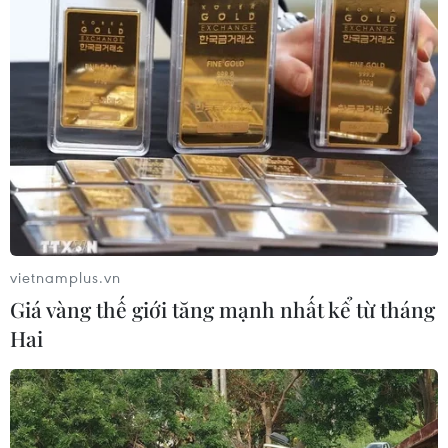
Báo động cận thị học đường khi
nhiều trẻ giảm thị lực từ rất sớm
01/08/2026 09:31
Thành phố Hồ Chí Minh phát triển
hệ thống y tế đa tầng, đồng bộ, thống
nhất
01/08/2026 09:14
vietnamplus.vn
Giá vàng thế giới tăng mạnh nhất kể từ tháng
Gia Lai xác thực 99,8% dữ liệu bảo
Hai
hiểm
01/08/2026 07:05