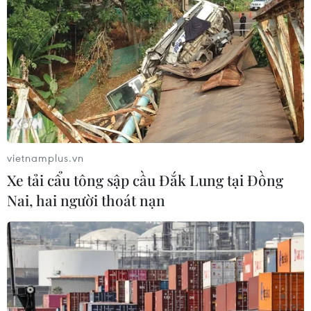
Bộ Y tế : Trên 22% người trưởng
thành thiếu vận động thể lực
31/07/2026 04:10
TP Hồ Chí Minh đồng hành để trẻ
mắc bệnh hiểm nghèo không lỡ cơ
hội học tập và điều trị
vietnamplus.vn
30/07/2026 13:53
Xe tải cẩu tông sập cầu Đắk Lung tại Đồng
Nai, hai người thoát nạn
Bé trai 7 tuổi được ghép thận xuyên
Việt từ người hiến chết não
30/07/2026 12:52