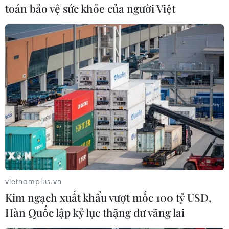
toán bảo vệ sức khỏe của người Việt
Theo dõi VietnamPlus
TIN LIÊN QUAN
vietnamplus.vn
Kim ngạch xuất khẩu vượt mốc 100 tỷ USD,
Hàn Quốc lập kỷ lục thặng dư vãng lai