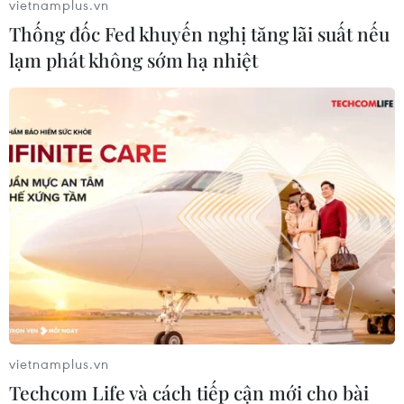
vietnamplus.vn
Thống đốc Fed khuyến nghị tăng lãi suất nếu
lạm phát không sớm hạ nhiệt
#bé sơ sinh
#sản phụ
#bệnh da vảy cá
#đột biến gene lặn
Hà Giang
Tuyên Quang
vietnamplus.vn
Techcom Life và cách tiếp cận mới cho bài