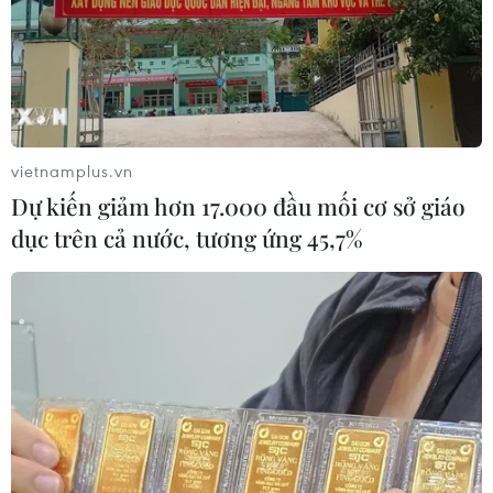
bé chỉ là 2,1kg.
vietnamplus.vn
Dự kiến giảm hơn 17.000 đầu mối cơ sở giáo
dục trên cả nước, tương ứng 45,7%
Chuyện cô bé dù đau đớn vẫn cười tươi vì
mắc 'hội chứng thiên thần'