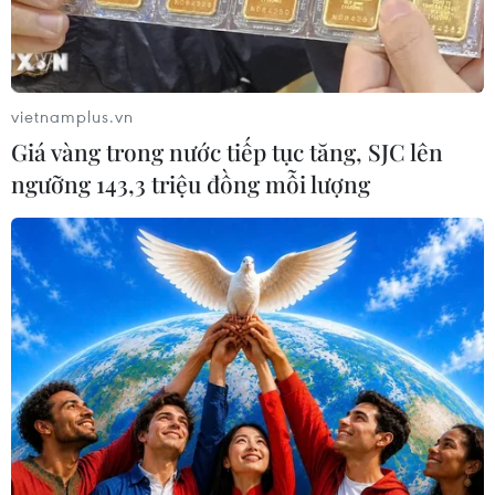
06/07/2020 06:04
Madeline Hnidey, một cô bé 3 tuổi sống tại Texas, Mỹ,
luôn luôn mỉm cười tươi tắn như một thiên thần nhỏ, kể
cả khi đau đớn, bởi cô bé mắc một căn bệnh lạ mang
vietnamplus.vn
tên Angelman - Hội chứng thiên thần.
Giá vàng trong nước tiếp tục tăng, SJC lên
ngưỡng 143,3 triệu đồng mỗi lượng