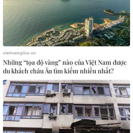
vietnamplus.vn
Những “tọa độ vàng” nào của Việt Nam được
du khách châu Âu tìm kiếm nhiều nhất?