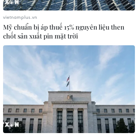
Harterquin ichthyosis, chứng bệnh rất hiếm gặp
(chỉ gặp ở 1/500.500 trẻ em) do đột biến gene
vietnamplus.vn
lặn trên nhiễm sắc thể số 2. Gene này có vai trò
Mỹ chuẩn bị áp thuế 15% nguyên liệu then
tổng hợp proteincó tên ABCA12 tại da và có vai
chốt sản xuất pin mặt trời
trò vận chuyển lipit tới lớp thượng bì tạo hàng
rào bảo vệ cho da.
Việc thiếu hụt hoặc không có protein ABCA12 tại
da khiến lipit không được vận chuyển ra ngoài
mà lắng đọng trong màng tế bào, làm lớp sừng
ngày càng dày, cứng.
Trước đó, ngày 4/10, Bệnh viện Sản Nhi Quảng
Ninh cũng đã ghi nhận một trường hợp tương
tự./.
(TTXVN/Vietnam+)