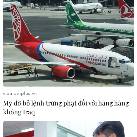
Điều trị cho bé trai 2 tháng tuổi mắc bệnh
da vảy cá hiếm gặp
09/09/2018 08:32
Các bác sỹ Bệnh viện Nhi đồng Đồng Nai đang điều trị
cho một bé trai 2 tháng tuổi mắc bệnh Harlequin
ichthyosis (bệnh biến da người thành vảy cá) cực kỳ
hiếm gặp.
vietnamplus.vn
Mỹ dỡ bỏ lệnh trừng phạt đối với hãng hàng
không Iraq