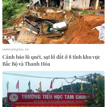
vietnamplus.vn
Cảnh báo lũ quét, sạt lở đất ở 8 tỉnh khu vực
Bắc Bộ và Thanh Hóa
Phẫu thuật khối bướu nặng 3,1kg cho bé sơ
sinh mới 1 ngày tuổi
25/03/2019 12:13
Sau 3 giờ phẫu thuật, các bác sỹ đã cắt trọn khối bướu
quái ra khỏi cơ thể bệnh nhi 1 ngày tuổi; trọng lượng
khối bướu nặng đến 3,1kg trong khi trọng lượng của em