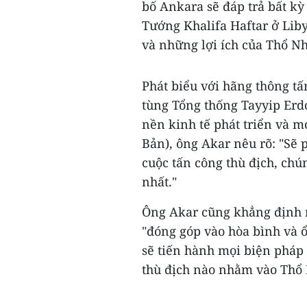
bố Ankara sẽ đáp trả bất kỳ
Tướng Khalifa Haftar ở Liby
và những lợi ích của Thổ Nh
Phát biểu với hãng thông t
tùng Tổng thống Tayyip Er
nền kinh tế phát triển và mớ
Bản), ông Akar nêu rõ: "Sẽ p
cuộc tấn công thù địch, chú
nhất."
Ông Akar cũng khẳng định 
"đóng góp vào hòa bình và ổ
sẽ tiến hành mọi biện pháp
thù địch nào nhằm vào Thổ N