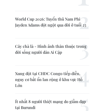
World Cup 2026: Tuyển thủ Nam Phi
Jayden Adams đột ngột qua đời ở tuổi 25
Cây chà là - Hình ảnh thân thuộc trong
đời sống người dân Ai Cập
Xung đột tại CHDC Congo tiếp diễn,
nguy cơ bất ổn lan rộng ở khu vực Hồ
Lớn
Ít nhất 8 người thiệt mạng do giẫm đạp
tại Burundi