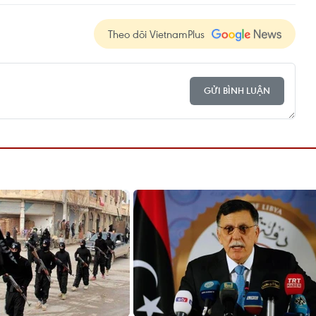
Theo dõi VietnamPlus
GỬI BÌNH LUẬN