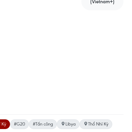
(Vietnam+)
 Kỳ
#G20
#Tấn công
Libya
Thổ Nhĩ Kỳ