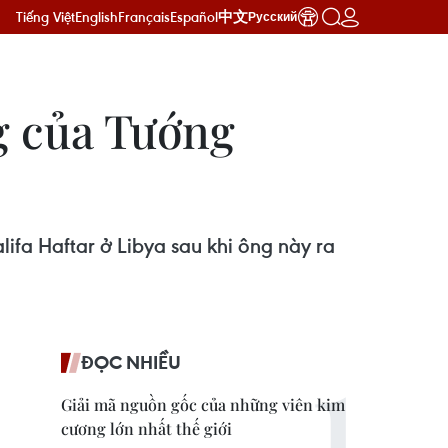
Tiếng Việt
English
Français
Español
中文
Русский
ng của Tướng
ifa Haftar ở Libya sau khi ông này ra
ĐỌC NHIỀU
Giải mã nguồn gốc của những viên kim
cương lớn nhất thế giới