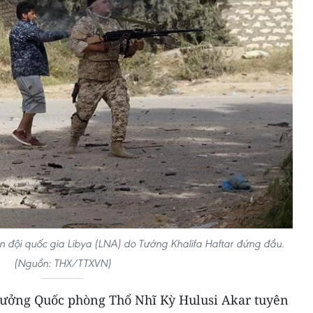
 đội quốc gia Libya (LNA) do Tướng Khalifa Haftar đứng đầu.
(Nguồn: THX/TTXVN)
trưởng Quốc phòng Thổ Nhĩ Kỳ Hulusi Akar tuyên