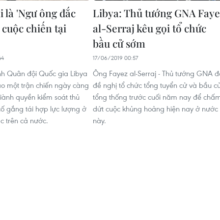
i là 'Ngư ông đắc
Libya: Thủ tướng GNA Faye
g cuộc chiến tại
al-Serraj kêu gọi tổ chức
bầu cử sớm
44
17/06/2019 00:57
nh Quân đội Quốc gia Libya
Ông Fayez al-Serraj - Thủ tướng GNA đ
vào một trận chiến ngày càng
đề nghị tổ chức tổng tuyển cử và bầu c
giành quyền kiểm soát thủ
tổng thống trước cuối năm nay để chấ
cố gắng tái hợp lực lượng ở
dứt cuộc khủng hoảng hiện nay ở nước
c trên cả nước.
này.