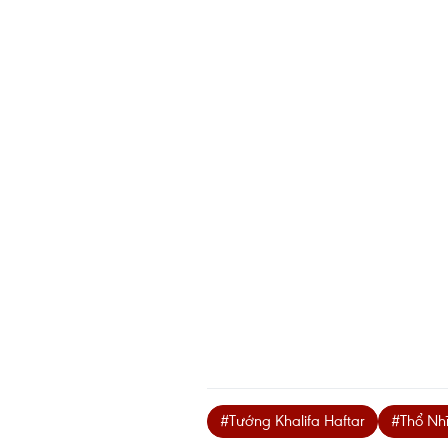
#Tướng Khalifa Haftar
#Thổ Nhĩ