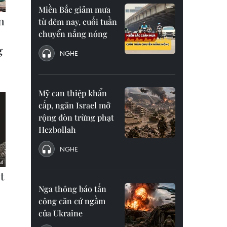
Miền Bắc giảm mưa
từ đêm nay, cuối tuần
chuyển nắng nóng
NGHE
Mỹ can thiệp khẩn
cấp, ngăn Israel mở
rộng đòn trừng phạt
Hezbollah
NGHE
Nga thông báo tấn
công căn cứ ngầm
của Ukraine