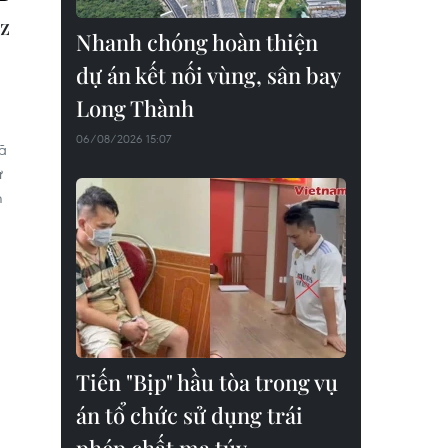
z
Nhanh chóng hoàn thiện
dự án kết nối vùng, sân bay
Long Thành
06/08/2026 15:07
ã
ử
m
Tiến "Bịp" hầu tòa trong vụ
án tổ chức sử dụng trái