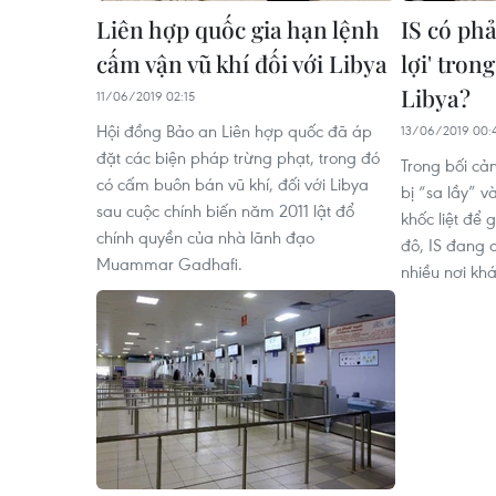
Liên hợp quốc gia hạn lệnh
IS có phả
cấm vận vũ khí đối với Libya
lợi' tron
Libya?
11/06/2019 02:15
Hội đồng Bảo an Liên hợp quốc đã áp
13/06/2019 00:
đặt các biện pháp trừng phạt, trong đó
Trong bối cả
có cấm buôn bán vũ khí, đối với Libya
bị “sa lầy” 
sau cuộc chính biến năm 2011 lật đổ
khốc liệt để 
chính quyền của nhà lãnh đạo
đô, IS đang 
Muammar Gadhafi.
nhiều nơi khá