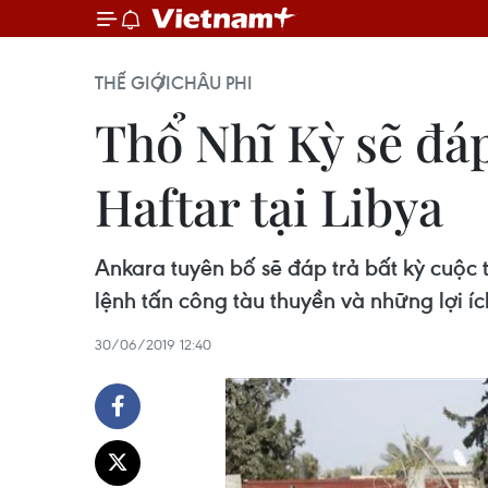
THẾ GIỚI
CHÂU PHI
Thổ Nhĩ Kỳ sẽ đá
Haftar tại Libya
Ankara tuyên bố sẽ đáp trả bất kỳ cuộc 
lệnh tấn công tàu thuyền và những lợi íc
30/06/2019 12:40