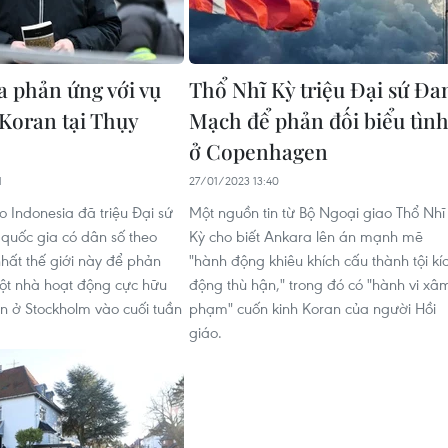
a phản ứng với vụ
Thổ Nhĩ Kỳ triệu Đại sứ Đa
 Koran tại Thụy
Mạch để phản đối biểu tìn
ở Copenhagen
1
27/01/2023 13:40
o Indonesia đã triệu Đại sứ
Một nguồn tin từ Bộ Ngoại giao Thổ Nhĩ
 quốc gia có dân số theo
Kỳ cho biết Ankara lên án mạnh mẽ
nhất thế giới này để phản
"hành động khiêu khích cấu thành tội kí
một nhà hoạt động cực hữu
động thù hận," trong đó có "hành vi xâ
an ở Stockholm vào cuối tuần
phạm" cuốn kinh Koran của người Hồi
giáo.