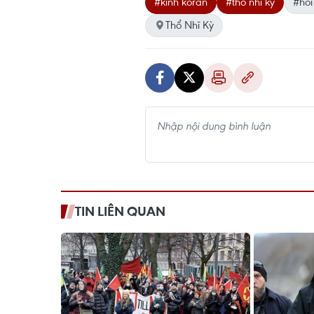
#kinh koran
#thổ nhĩ kỳ
#hồi
Thổ Nhĩ Kỳ
TIN LIÊN QUAN