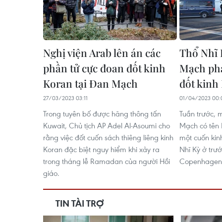
Nghị viện Arab lên án các
Thổ Nhĩ 
phần tử cực đoan đốt kinh
Mạch ph
Koran tại Đan Mạch
đốt kinh
27/03/2023 03:11
01/04/2023 00:
Trong tuyên bố được hãng thông tấn
Tuần trước, 
Kuwait, Chủ tịch AP Adel Al-Asoumi cho
Mạch có tên 
rằng việc đốt cuốn sách thiêng liêng kinh
một cuốn kin
Koran đặc biệt nguy hiểm khi xảy ra
Nhĩ Kỳ ở trư
trong tháng lễ Ramadan của người Hồi
Copenhagen
giáo.