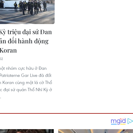
Kỳ triệu đại sứ Đan
ản đối hành động
 Koran
02
một nhóm cực hữu ở Đan
Patrioterne Gar Live đã đốt
h Koran cùng một lá cờ Thổ
ớc đại sứ quán Thổ Nhĩ Kỳ ở
.