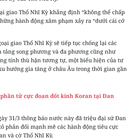
ại giao Thổ Nhĩ Kỳ khẳng định “không thể chấp
những hành động xâm phạm xảy ra “dưới cái cớ
ại giao Thổ Nhĩ Kỳ sẽ tiếp tục chống lại các
ền tảng song phương và đa phương cũng như
g tính thù hận tương tự, một biểu hiện của tư
xu hướng gia tăng ở châu Âu trong thời gian gần
 phần tử cực đoan đốt kinh Koran tại Đan
ày 31/3 thông báo nước này đã triệu đại sứ Đan
 tỏ phản đối mạnh mẽ các hành động tiêu cực
n và cờ Thổ Nhĩ Kỳ.