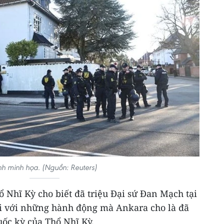
h minh họa. (Nguồn: Reuters)
ổ Nhĩ Kỳ cho biết đã triệu Đại sứ Đan Mạch tại
i với những hành động mà Ankara cho là đã
ốc kỳ của Thổ Nhĩ Kỳ.