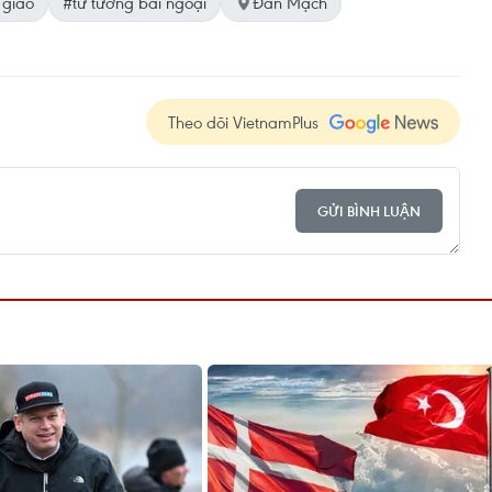
 giáo
#tư tưởng bài ngoại
Đan Mạch
Theo dõi VietnamPlus
GỬI BÌNH LUẬN