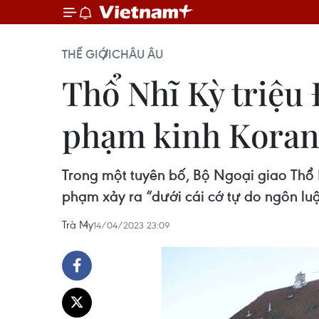
THẾ GIỚI
CHÂU ÂU
Thổ Nhĩ Kỳ triệu
phạm kinh Kora
Trong một tuyên bố, Bộ Ngoại giao Thổ
phạm xảy ra “dưới cái cớ tự do ngôn luậ
Trà My
14/04/2023 23:09