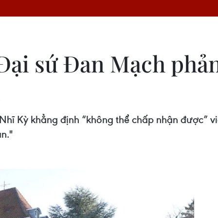
 Đại sứ Đan Mạch phản
n
 Nhĩ Kỳ khẳng định “không thể chấp nhận được” 
n."