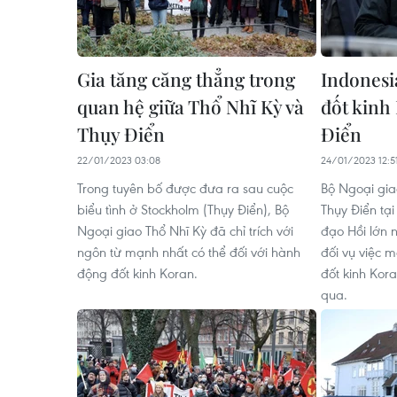
Gia tăng căng thẳng trong
Indonesi
quan hệ giữa Thổ Nhĩ Kỳ và
đốt kinh
Thụy Điển
Điển
22/01/2023 03:08
24/01/2023 12:5
Trong tuyên bố được đưa ra sau cuộc
Bộ Ngoại gia
biểu tình ở Stockholm (Thụy Điển), Bộ
Thụy Điển tại
Ngoại giao Thổ Nhĩ Kỳ đã chỉ trích với
đạo Hồi lớn 
ngôn từ mạnh nhất có thể đối với hành
đối vụ việc 
động đốt kinh Koran.
đốt kinh Kor
qua.