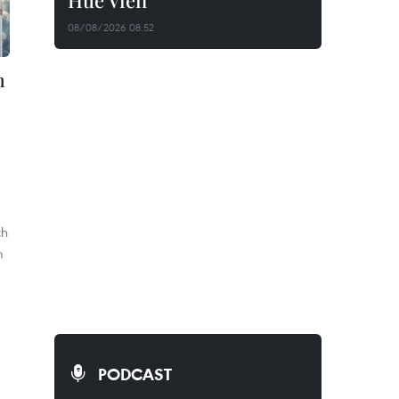
Huê Viên
08/08/2026 08:52
n
h
ch
m
PODCAST