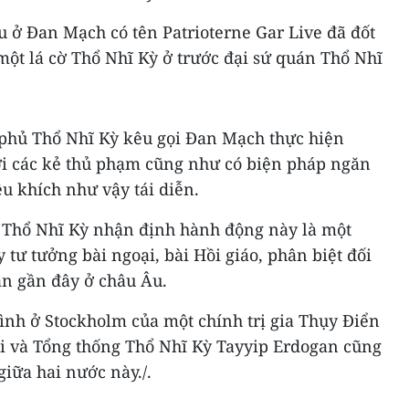
 ở Đan Mạch có tên Patrioterne Gar Live đã đốt
ột lá cờ Thổ Nhĩ Kỳ ở trước đại sứ quán Thổ Nhĩ
 phủ Thổ Nhĩ Kỳ kêu gọi Đan Mạch thực hiện
ới các kẻ thủ phạm cũng như có biện pháp ngăn
 khích như vậy tái diễn.
 Thổ Nhĩ Kỳ nhận định hành động này là một
 tư tưởng bài ngoại, bài Hồi giáo, phân biệt đối
ian gần đây ở châu Âu.
tình ở Stockholm của một chính trị gia Thụy Điển
i và Tổng thống Thổ Nhĩ Kỳ Tayyip Erdogan cũng
giữa hai nước này./.