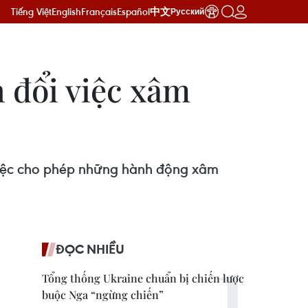
Tiếng Việt
English
Français
Español
中文
Русский
 đổi việc xâm
việc cho phép những hành động xâm
ĐỌC NHIỀU
Tổng thống Ukraine chuẩn bị chiến lược
buộc Nga “ngừng chiến”