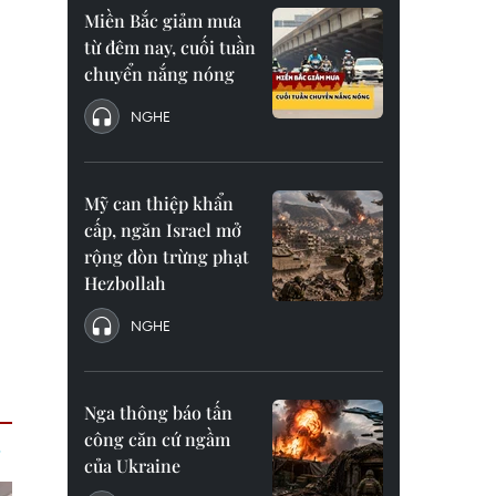
Miền Bắc giảm mưa
từ đêm nay, cuối tuần
chuyển nắng nóng
NGHE
Mỹ can thiệp khẩn
cấp, ngăn Israel mở
rộng đòn trừng phạt
Hezbollah
NGHE
Nga thông báo tấn
công căn cứ ngầm
của Ukraine