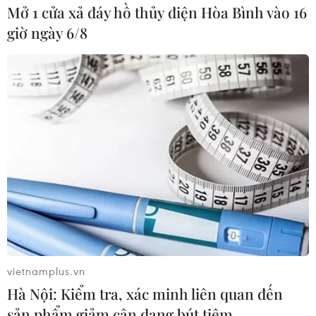
Mở 1 cửa xả đáy hồ thủy điện Hòa Bình vào 16
giờ ngày 6/8
#Cao tốc Bắc-Nam
#khánh thành cao tốc Phan Thiết-Dầu Giây
#thông xe cao tốc Mai Sơn-Quốc lộ 45
#Thủ tướng Chính phủ Phạm Minh Chính
Bình Thuận
vietnamplus.vn
Đồng Nai
Lâm Đồng
Ninh Bình
Hà Nội: Kiểm tra, xác minh liên quan đến
Thanh Hóa
sản phẩm giảm cân dạng bút tiêm