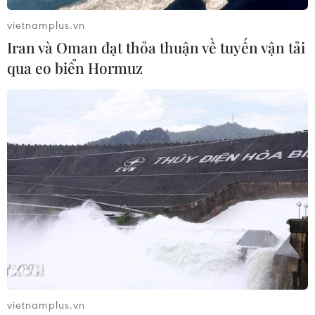
Bình Thuận. (Ảnh: Dương
vietnamplus.vn
Giang/TTXVN)
Iran và Oman đạt thỏa thuận về tuyến vận tải
qua eo biển Hormuz
Dự án Cao tốc Mai Sơn -Quốc lộ 45 có chiều dài
tuyến khoảng 63,3km đi qua các tỉnh Ninh Bình
(dài 14,3km; tỉnh Thanh Hóa (dài 49km); tổng
mức đầu tư là 12.111 tỷ đồng.
Dự án Phan Thiết-Dầu Giây có chiều dài tuyến
khoảng 99km đi qua các tỉnh Bình Thuận (dài
47,5km) và tỉnh Đồng Nai (dài 51,5km), với tổng
mức đầu tư 12.577,5 tỷ đồng.
(Vietnam+)
vietnamplus.vn