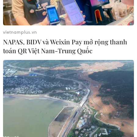
vietnamplus.vn
NAPAS, BIDV và Weixin Pay mở rộng thanh
toán QR Việt Nam-Trung Quốc
Nút giao Đông Xuân tại Km327+780 trên tuyến cao tốc Mai Sơn-
QL 45. (Ảnh: Huy Hùng/TTXVN)
Sáng ngày 29/4, Bộ Giao thông Vận tải phối hợp
với tỉnh Thanh Hóa, Bình Thuận khánh thành
và thông xe 2 dự án thành phần Cao tốc Bắc-
Nam phía Đông giai đoạn 2017-2020 đoạn Mai
Sơn-Quốc lộ 45 và Phan Thiết-Dầu Giây theo