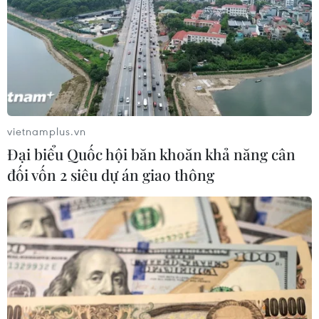
hành trình di chuyển, tạo điều kiện phát triển
kinh tế-xã hội cho các địa phương; giải quyết
nhu cầu vận tải hành khách và hàng hoá giữa
các khu vực phía Bắc Trung Bộ và phía Nam
Trung bộ, cũng như từ Bắc vào Nam; tạo điều
kiện thúc đẩy nhanh sự hình thành và phát
triển các khu công nghiệp, du lịch dọc tuyến.
vietnamplus.vn
Đại biểu Quốc hội băn khoăn khả năng cân
đối vốn 2 siêu dự án giao thông