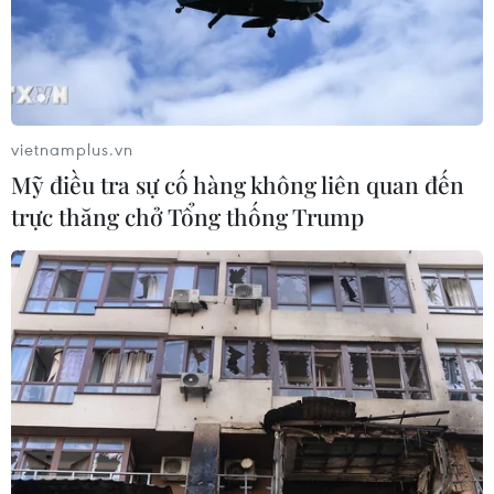
Mai Sơn-Quốc lộ 45, Dầu Giây-Phan Thiết, Phan Thiết-
Vĩnh Hảo sẽ có thể lưu thông với tốc độ tối đa
90km/giờ.
vietnamplus.vn
Mỹ điều tra sự cố hàng không liên quan đến
trực thăng chở Tổng thống Trump
Cao tốc Mai Sơn-Quốc lộ 45 cho phép ôtô