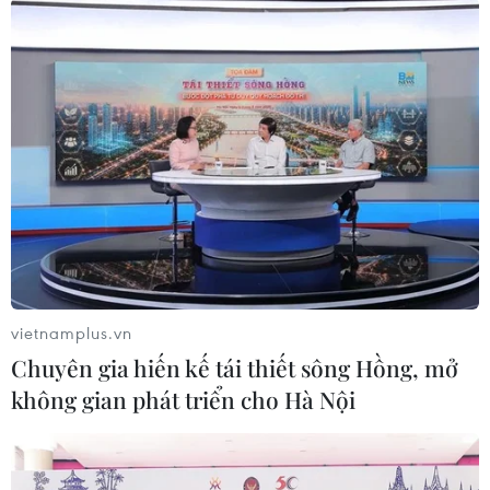
(chiếm 47-48%) so với kế hoạch đề ra đến năm
2025.
vietnamplus.vn
Chuyên gia hiến kế tái thiết sông Hồng, mở
Tuyến đường bộ cao tốc Phan Thiết - Dầu Giây, đoạn qua tỉnh
không gian phát triển cho Hà Nội
Bình Thuận chính thức đưa vào sử dụng. (Ảnh: Dương
Giang/TTXVN)