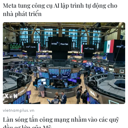
Meta tung công cụ AI lập trình tự động cho
nhà phát triển
Thủ tướng dự lễ khánh thành 2 dự
án thành phần tuyến Cao tốc Bắc-Nam
29/04/2023 03:01
Cao tốc Mai Sơn-Quốc lộ 45 và Cao tốc Phan Thiết-Dầu
Giây đi vào hoạt động sẽ rút ngắn thời gian di chuyển
từ Hà Nội về Thanh Hóa và từ Thành phố Hồ Chí Minh
đến Phan Thiết còn khoảng 2 giờ.
vietnamplus.vn
Làn sóng tấn công mạng nhằm vào các quỹ
đầu cơ lớn của Mỹ