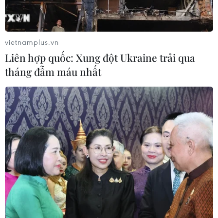
lưu thông giảm tải Quốc lộ 1
28/04/2023 02:33
Từ ngày hôm nay, xe ôtô được phép lưu thông trên cao
vietnamplus.vn
tốc Mai Sơn-Quốc lộ 45 để giảm áp lực lưu lượng
Liên hợp quốc: Xung đột Ukraine trải qua
phương tiện tại Quốc lộ 1 trong dịp nghỉ lễ 30/4-1/5.
tháng đẫm máu nhất