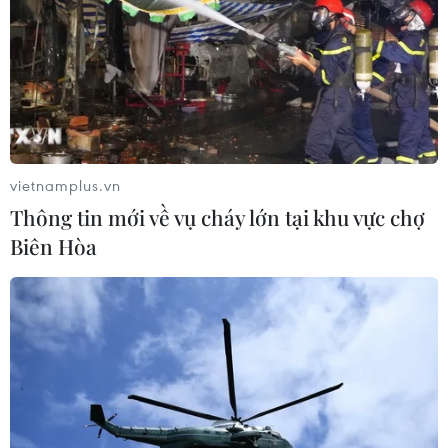
vietnamplus.vn
Thông tin mới về vụ cháy lớn tại khu vực chợ
Biên Hòa
Cao tốc Bắc-Nam có thể được đưa vào
khai thác với vận tốc 90km/giờ
27/04/2023 07:34
Một loạt dự án cao tốc 4 làn xe sắp hoàn thành như