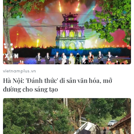
vietnamplus.vn
Hà Nội: 'Đánh thức' di sản văn hóa, mở
đường cho sáng tạo