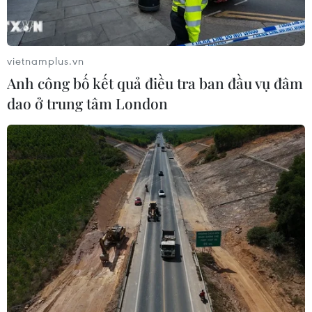
vietnamplus.vn
Anh công bố kết quả điều tra ban đầu vụ đâm
dao ở trung tâm London
TIN CÙNG CHUYÊN MỤC
Dự án mở rộng đường Nguyễn Tuân
tăng kết nối khu vực phía Tây Nam
Hà Nội
06/08/2026 08:19
Đắk Lắk: Điều tra, khắc phục sự cố
nhiều phương tiện thủng lốp trên
cao tốc