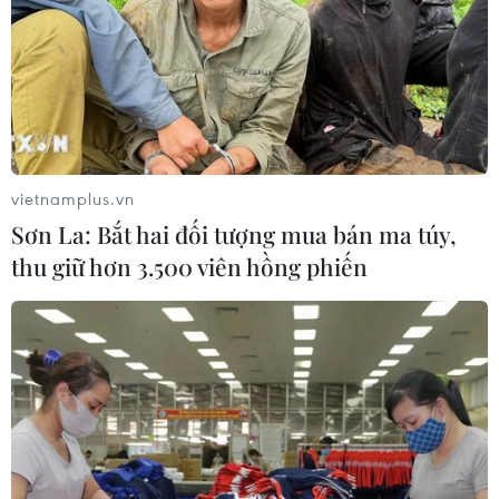
Sở hữu trí tuệ
Quy định sử dụng
RSS
Hỗ trợ
Ngôn ngữ
TTXVN
Dịch vụ tin
Quảng cáo
vietnamplus.vn
Liên hệ
Sơn La: Bắt hai đối tượng mua bán ma túy,
thu giữ hơn 3.500 viên hồng phiến
Giấy phép số: 1374/GP-BTTTT do Bộ Thông tin và Truyền thông
cấp ngày 11/9/2008.
Quảng cáo: Phó TBT Nguyễn Thị Tám: 093.5958688, Email:
tamvna@gmail.com
Điện thoại: (024) 39411349 - (024) 39411348, Fax: (024)
39411348
Email:
vietnamplus2008@gmail.com