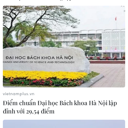
TIN CÙNG CHUYÊN MỤC
Ngành đường sắt hướng tới mục tiêu
vietnamplus.vn
1.500 container vận tải liên vận
Điểm chuẩn Đại học Bách khoa Hà Nội lập
Trung Quốc
đỉnh với 29,54 điểm
09/08/2026 10:17