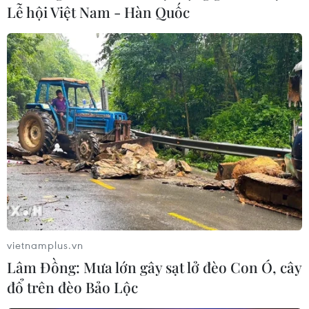
Lễ hội Việt Nam - Hàn Quốc
Bộ GTVT khánh thành trước 2 dự án Cao
tốc Bắc-Nam vào ngày 29/4
24/04/2023 07:01
Hai dự án thành phần Cao tốc Bắc-Nam phía Đông giai
đoạn 2017-2020 được Bộ Giao thông Vận tải tổ chức
khánh thành vào ngày 29/4 tới trong khi đoạn Vĩnh
Hảo-Phan Thiết chưa đảm bảo đưa vào khai thác.
vietnamplus.vn
Lâm Đồng: Mưa lớn gây sạt lở đèo Con Ó, cây
đổ trên đèo Bảo Lộc