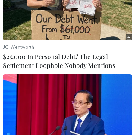
JG Wentworth
$25,000 In Personal Debt? The Legal
Settlement Loophole Nobody Mentions
Bộ GTVT: Sẽ hoàn thành hơn 260km Cao
tốc Bắc-Nam trước ngày 30/4
13/04/2023 03:19
Ba Dự án Cao tốc Bắc-Nam phía Đông giai đoạn 2017-
2020 có chiều dài hơn 260km sẽ được Bộ Giao thông
Vận tải đặt mục tiêu hoàn thành trước ngày 30/4.