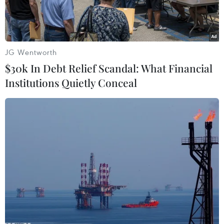
JG Wentworth
$30k In Debt Relief Scandal: What Financial
Institutions Quietly Conceal
Cao tốc Mai Sơn-Quốc lộ 45 sẽ được khánh thành vào sáng
ngày 29/4 tới đây. (Ảnh: CTV/Vietnam+)
Cục Đường bộ Việt Nam vừa có văn bản yêu cầu
các khu quản lý đường bộ khu vực rà soát
đường ôtô cao tốc phân kỳ đầu tư được thiết kế
với 4 làn xe cơ giới để có thể khai thác với vận
tốc 90km/giờ.