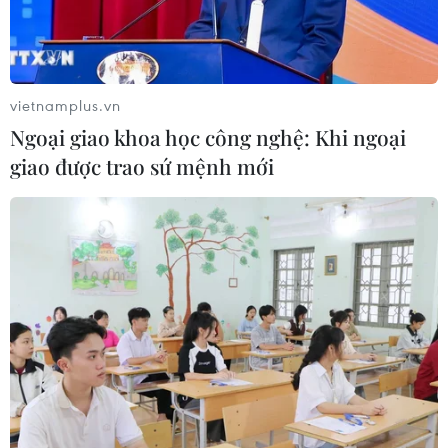
vietnamplus.vn
Ngoại giao khoa học công nghệ: Khi ngoại
giao được trao sứ mệnh mới
Cao tốc Nha Trang-Cam Lâm sẽ hoàn
thành vào cuối tháng 5/2023
20/04/2023 09:14
Tập đoàn Sơn Hải cam kết sẽ đưa dự án PPP Cao tốc
Nha Trang-Cam Lâm dài gần 50km qua tỉnh Khánh