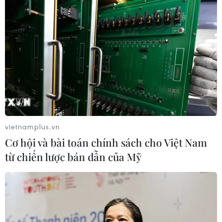
Tại sao đoạn Cao tốc Vĩnh Hảo-Phan Thiết
vietnamplus.vn
phải lùi ngày khánh thành?
Cơ hội và bài toán chính sách cho Việt Nam
26/04/2023 02:08
từ chiến lược bán dẫn của Mỹ
Do chưa bảo đảm tốt nhất về điều kiện an toàn khai
thác, Bộ Giao thông Vận tải đã có báo cáo Thủ tướng
Chính phủ lùi ngày khánh thành Cao tốc Vĩnh Hảo-Phan
Thiết vào ngày 19/5 tới.