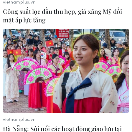
vietnamplus.vn
21/04/2023 08:25
Công suất lọc dầu thu hẹp, giá xăng Mỹ đối
Bộ Giao thông Vận tải yêu cầu khi đưa dự án đường ôtô
mặt áp lực tăng
cao tốc phân kỳ đầu tư có 4 làn xe cơ giới (phần xe
chạy 2 làn mỗi bên) vào khai thác với tốc độ 90km/giờ.
vietnamplus.vn
Đà Nẵng: Sôi nổi các hoạt động giao lưu tại