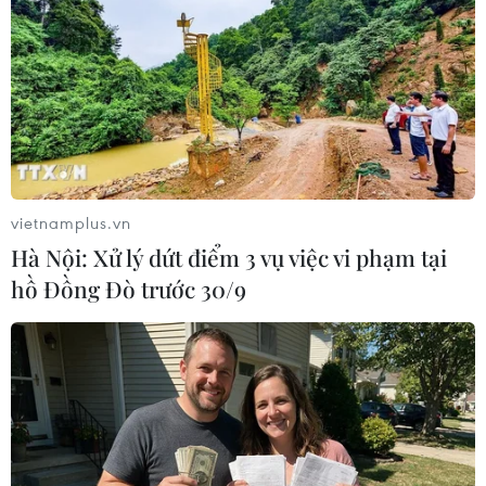
#Cao tốc Bắc-Nam
#đường cao tốc
#tốc độ xe chạy đường cao tốc
#nâng tốc độ cao tốc
#khánh thành cao tốc bắc-nam
Theo dõi VietnamPlus
vietnamplus.vn
Hà Nội: Xử lý dứt điểm 3 vụ việc vi phạm tại
hồ Đồng Đò trước 30/9
TIN LIÊN QUAN