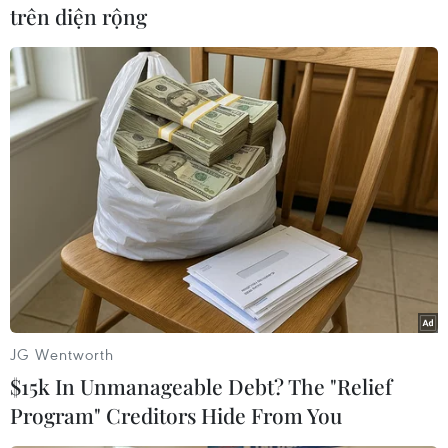
trên diện rộng
Ngoài ra, các khu quản lý đường bộ phối hợp
với các cơ quan chức năng nơi có tuyến cao tốc
đi qua kiểm tra hiện trường, xác định, phát hiện
tồn tại, bất cập của dự án so với tiêu chuẩn, quy
chuẩn kỹ thuật của đường cao tốc, các tồn tại
(nếu có) để có ý kiến góp ý về phương án tổ
chức giao thông trong quá trình chủ đầu tư tổ
chức khảo sát, lập, trình cấp có thẩm quyền
thẩm định, phê duyệt.
Trước đó, Bộ Giao thông Vận tải đã có yêu cầu
các đơn vị quản lý đường bộ và chủ đầu tư dự
JG Wentworth
án điều chỉnh tốc độ tối đa trên các tuyến cao
$15k In Unmanageable Debt? The "Relief
tốc 4 làn xe sắp đưa vào vận hành.
Program" Creditors Hide From You
Hiện nay, các tuyến cao tốc 4 làn xe tại Việt