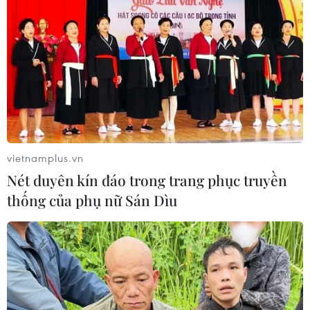
Cầu Đắk Lung sập sau cú
tông của xe tải cẩu, 2 người thoát
chết
06/08/2026 09:00
Xem thêm
vietnamplus.vn
Nét duyên kín đáo trong trang phục truyền
thống của phụ nữ Sán Dìu
CƠ QUAN CHỦ QUẢN: THÔNG TẤN XÃ VIỆT NAM
Tổng Biên tập: TRẦN TIẾN DUẨN
Phó Tổng Biên tập: NGUYỄN THỊ TÁM, KHÚC THANH
THỦY