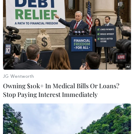
cao tốc Cao Bồ-Mai Sơn và Trung Lương-Mỹ
Thuận đã đưa vào khai thác có 4 làn xe với tốc
độ tối đa chỉ 80km/giờ./.
(Vietnam+)
JG Wentworth
Owning $10k+ In Medical Bills Or Loans?
Stop Paying Interest Immediately