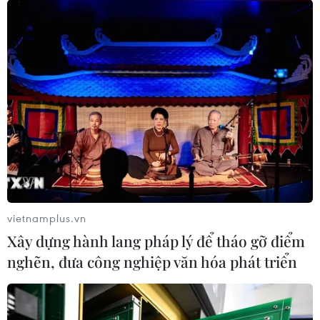
Cao tốc Mai Sơn-Quốc lộ 45 gấp
rút hoàn thiện trước ngày khánh thành
25/04/2023 02:18
Dự án Cao tốc Bắc-Nam đoạn Mai Sơn-Quốc lộ 45 với
nguồn vốn đầu tư hơn 12.000 tỷ đồng đang được các
nhà thầu gấp rút triển khai thi công các hạng mục cuối
vietnamplus.vn
để kịp khánh thành ngày 29/4.
Xây dựng hành lang pháp lý để tháo gỡ điểm
nghẽn, đưa công nghiệp văn hóa phát triển