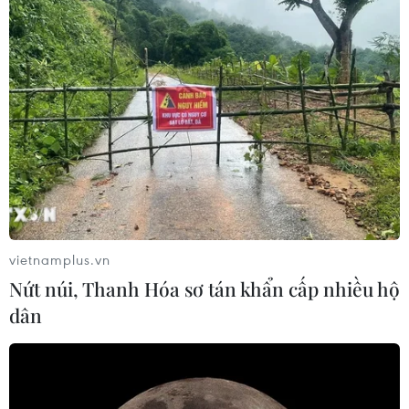
vietnamplus.vn
Nứt núi, Thanh Hóa sơ tán khẩn cấp nhiều hộ
dân