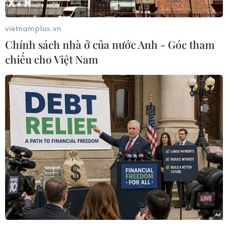
vietnamplus.vn
Chính sách nhà ở của nước Anh - Góc tham
chiếu cho Việt Nam
Mưa giông diện rộng trên địa bàn Hà Nội. (Ảnh: Minh
Quyết/TTXVN)