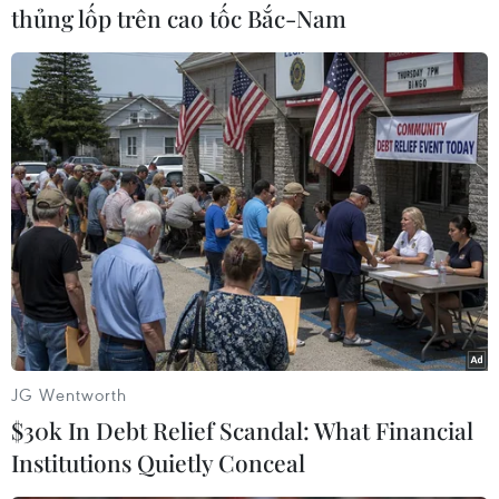
thủng lốp trên cao tốc Bắc-Nam
Mưa giông diện rộng trên địa bàn Hà Nội giúp giải tỏa bầu
không khí oi nóng nhiều ngày qua. (Ảnh: Minh Quyết/TTXVN)
JG Wentworth
$30k In Debt Relief Scandal: What Financial
Institutions Quietly Conceal