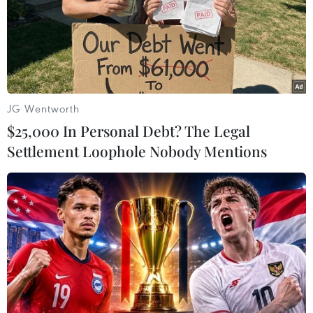
(TTXVN/Vietnam+)
JG Wentworth
$25,000 In Personal Debt? The Legal
Settlement Loophole Nobody Mentions
#Mưa rào
#Nắng nóng
#Hà Nội
TP. Hà Nội