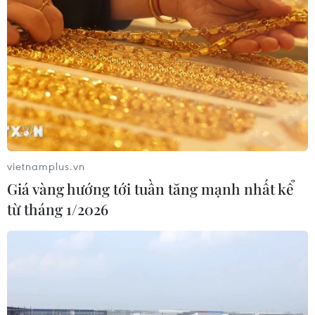
07/08/2026 04:47
Miền Bắc giảm mưa từ đêm
nay, cuối tuần chuyển nắng nóng
07/08/2026 04:41
Xuất hiện áp thấp nhiệt đới trên khu
vietnamplus.vn
vực vịnh Bắc Bộ
Giá vàng hướng tới tuần tăng mạnh nhất kể
07/08/2026 03:54
từ tháng 1/2026
Lào Cai khẩn trương tìm kiếm 2
người mất tích do mưa lũ
07/08/2026 03:04