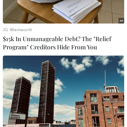
JG Wentworth
$15k In Unmanageable Debt? The "Relief
Program" Creditors Hide From You
Mặc dù mưa vào đúng giờ tan tầm nhưng chắc không ai thấy
khó chịu bởi cơn mưa giúp giải tỏa bầu không khí ngột ngạt, oi
bức (ảnh chụp lúc 18g20 phút). (Ảnh: Minh Quyết/TTXVN)