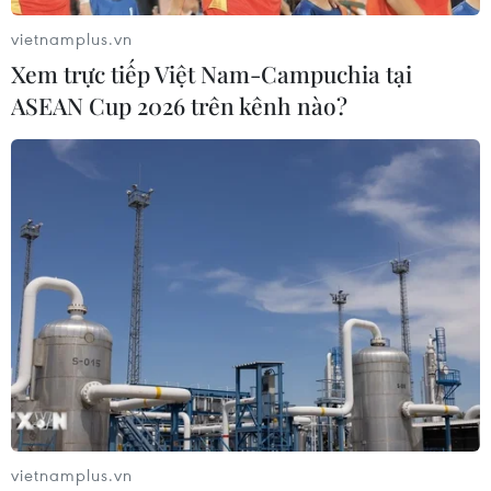
vietnamplus.vn
Xem trực tiếp Việt Nam-Campuchia tại
ASEAN Cup 2026 trên kênh nào?
Diễn biến cụ thể thời tiết dịp thi tốt
nghiệp trung học phổ thông năm 2026
08/06/2026 09:26
Từ ngày 10-12/6, sỹ tử trên cả nước sẽ bước vào Kỳ thi
tốt nghiệp Trung học Phổ thông năm 2026 (ngày thi
chính thức từ 11-12/6). Dự báo nhiều khu vực phổ biến
ngày nắng, chiều tối và đêm mưa dông.
vietnamplus.vn