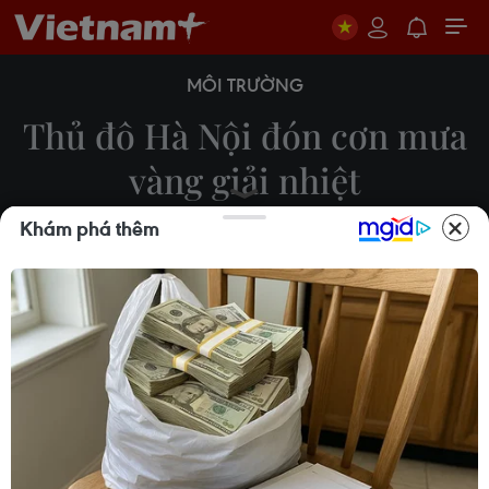
MÔI TRƯỜNG
Thủ đô Hà Nội đón cơn mưa
vàng giải nhiệt
Khám phá thêm
08/06/2026 12:14
Chiều tối 8/6/2026, nhiều khu vực trong đó có
Thủ đô Hà Nội đón mưa giông diện rộng, giúp giải
tỏa bầu không khí nắng nóng, oi bức suốt nhiều
ngày qua.