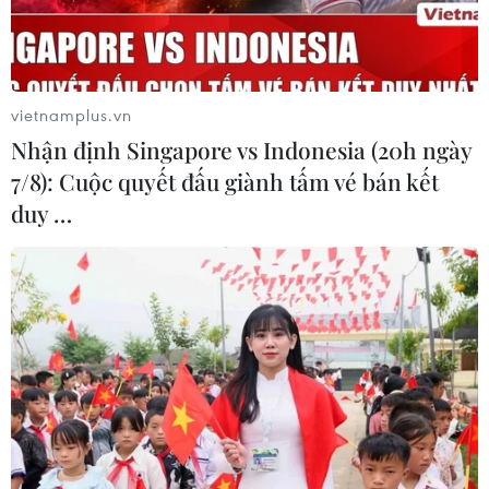
Theo dõi VietnamPlus
vietnamplus.vn
Nhận định Singapore vs Indonesia (20h ngày
7/8): Cuộc quyết đấu giành tấm vé bán kết
duy …
TIN LIÊN QUAN