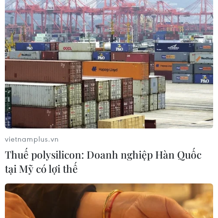
07/08/2026 07:28
Di dời hộ dân bị ảnh hưởng bụi, mùi
khét, tiếng ồn từ Trung tâm Điện lực
Vĩnh Tân
07/08/2026 07:10
Hà Nội quyết liệt xử lý các "điểm
nghẽn" úng ngập, môi trường đô thị
vietnamplus.vn
07/08/2026 06:51
Thuế polysilicon: Doanh nghiệp Hàn Quốc
tại Mỹ có lợi thế
Kiểm soát rác thải từ nguồn - Giải
pháp bảo vệ kênh rạch TP Hồ Chí
Minh trong mùa mưa