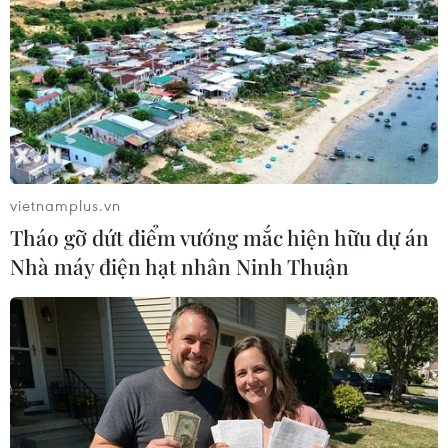
Mưa giông diện rộng trên địa bàn Hà Nội giúp giải tỏa bầu
không khí oi nóng nhiều ngày qua. (Ảnh: Minh Quyết/TTXVN)
vietnamplus.vn
Tháo gỡ dứt điểm vướng mắc hiện hữu dự án
Nhà máy điện hạt nhân Ninh Thuận
Mưa giông diện rộng trên địa bàn Hà Nội giúp giải tỏa bầu
không khí oi nóng nhiều ngày qua. (Ảnh: Minh Quyết/TTXVN)