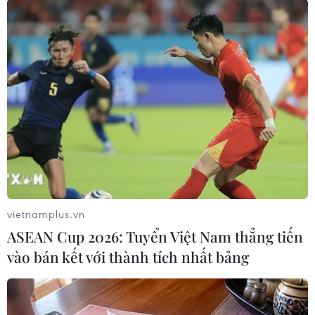
Mưa giông diện rộng trên địa bàn Hà Nội giúp giải tỏa bầu
không khí oi nóng nhiều ngày qua. (Ảnh: Minh Quyết/TTXVN)
vietnamplus.vn
ASEAN Cup 2026: Tuyển Việt Nam thẳng tiến
vào bán kết với thành tích nhất bảng