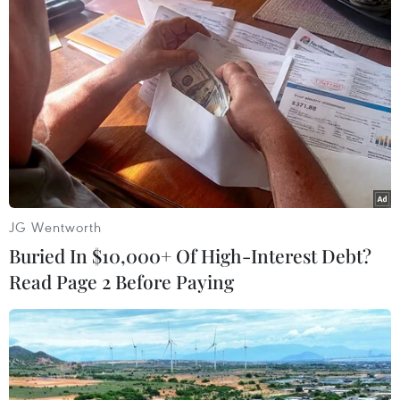
Mưa giông diện rộng trên địa bàn Hà Nội giúp giải tỏa bầu
không khí oi nóng nhiều ngày qua. (Ảnh: Minh Quyết/TTXVN)
JG Wentworth
Buried In $10,000+ Of High-Interest Debt?
Read Page 2 Before Paying