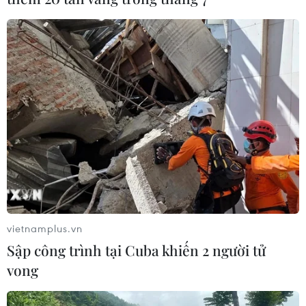
tỉnh từ Quảng Ngãi đến Đắk Lắk.
vietnamplus.vn
Sập công trình tại Cuba khiến 2 người tử
vong