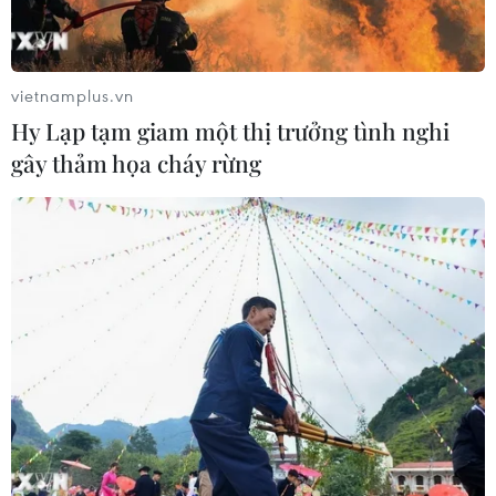
vietnamplus.vn
Hy Lạp tạm giam một thị trưởng tình nghi
gây thảm họa cháy rừng
TIN CÙNG CHUYÊN MỤC
Áp thấp nhiệt đới trên vịnh Bắc Bộ sẽ
gây ảnh hưởng thế nào tới Việt Nam?
07/08/2026 14:38