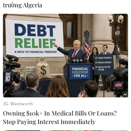
trường Algeria
(TTXVN/Vietnam+)
JG Wentworth
Owning $10k+ In Medical Bills Or Loans?
#Trung tâm Dự báo Khí tượng Thủy văn Quốc gia
Stop Paying Interest Immediately
#mưa rào
TP. Hà Nội