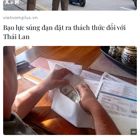
vùng mây đối lưu đang phát triển và gây mưa
rào và dông mạnh cho các xã, phường ở phía
vietnamplus.vn
Bắc khu vực Hà Nội.
Bạo lực súng đạn đặt ra thách thức đối với
Trung tâm Dự báo Khí tượng Thủy văn Quốc gia
Thái Lan
cảnh báo trong những giờ tới, vùng mây đối lưu
này tiếp tục phát triển và mở rộng xuống phía
Nam, gây mưa rào và dông mạnh kèm mưa vừa,
mưa to, có nơi mưa rất to cho hầu khắp khu vực
Hà Nội, trong mưa dông có khả năng xảy ra lốc,
sét và gió giật mạnh. Cấp độ rủi ro thiên tai do
lốc, sét, mưa đá cấp 1.
Trước hình thái thời tiết trên, ông Nguyễn Văn
Hưởng, Trưởng phòng Dự báo thời tiết, Trung
tâm Dự báo Khí tượng Thủy văn Quốc gia
khuyến cáo hiện tượng dông, lốc, sét, gió giật