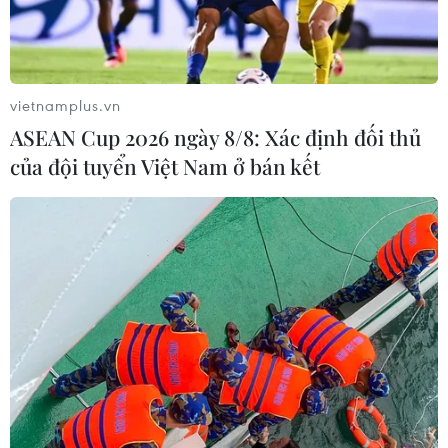
vùng núi phía Bắc gây mưa rào và dông, cục bộ có nơi
mưa to; nhiệt độ giảm khoảng 7-10 độ C.
vietnamplus.vn
ASEAN Cup 2026 ngày 8/8: Xác định đối thủ
của đội tuyển Việt Nam ở bán kết