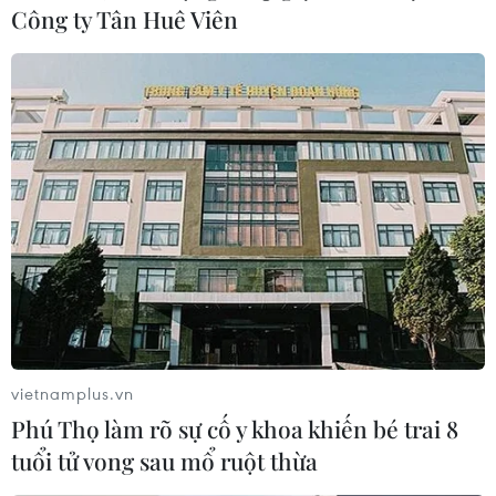
Công ty Tân Huê Viên
vietnamplus.vn
Phú Thọ làm rõ sự cố y khoa khiến bé trai 8
tuổi tử vong sau mổ ruột thừa