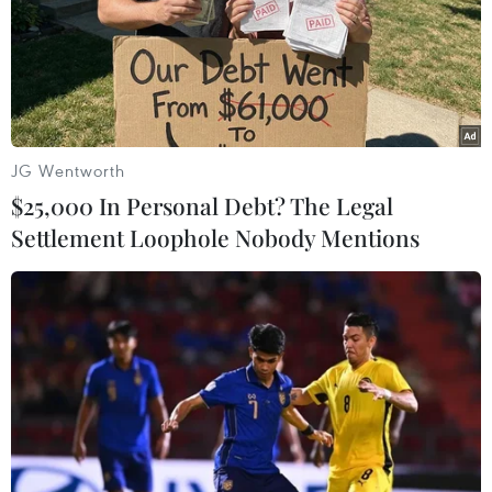
JG Wentworth
$25,000 In Personal Debt? The Legal
Settlement Loophole Nobody Mentions
Cảnh báo xuất hiện lũ trên các sông ở khu
vực Bắc Bộ
08/06/2026 09:56
Theo Trung tâm Dự báo khí tượng thủy văn Quốc gia,
hiện không khí lạnh đã ảnh hưởng đến một số nơi ở