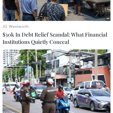
JG Wentworth
$30k In Debt Relief Scandal: What Financial
Institutions Quietly Conceal
Mưa giông trên địa bàn Hà Nội vào chiều 8/6. (Ảnh: Minh
Quyết/TTXVN)
Theo Trung tâm Dự báo Khí tượng Thủy văn
Quốc gia, qua theo dõi trên ảnh vệ tinh, số liệu
định vị dông sét và radar thời tiết phát hiện thấy