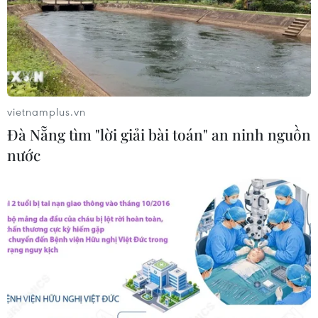
Kế hoạch hành động phòng, chống
bão, lũ, thiên tai cực đoan và biến đổi
khí hậu
06/08/2026 23:00
vietnamplus.vn
Xem thêm
Đà Nẵng tìm "lời giải bài toán" an ninh nguồn
nước
CƠ QUAN CHỦ QUẢN: THÔNG TẤN XÃ VIỆT NAM
Tổng Biên tập: TRẦN TIẾN DUẨN
Phó Tổng Biên tập: NGUYỄN THỊ TÁM, KHÚC THANH
THỦY