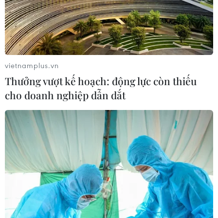
vietnamplus.vn
Thưởng vượt kế hoạch: động lực còn thiếu
cho doanh nghiệp dẫn dắt
Kinh tế toàn cầu giảm tốc sẽ tác động tới
Việt Nam trong dài hạn
29/04/2019 02:36
Phóng viên TTXVN đã phỏng vấn Tiến sỹ Trần Toàn