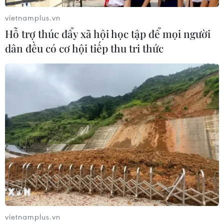
ngừng giảm tốc trong quý 1
vietnamplus.vn
30/04/2019 13:44
Hỗ trợ thúc đẩy xã hội học tập để mọi người
Cơ quan thống kê Liên minh châu Âu (EU) - Eurostat
dân đều có cơ hội tiếp thu tri thức
công bố số liệu sơ bộ cho hay kinh tế Eurozone trong
quý 1/2019 tăng trưởng 0,4% so với quý trước đó, gấp
đôi con số của quý 4/2018.
vietnamplus.vn