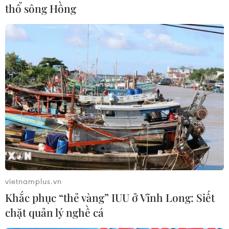
thổ sông Hồng
#Hiệp ước Lisbon
#Nợ công
#Thủ tướng Áo
#Sebastian Kurz
#Eurozone
Áo
Italy
vietnamplus.vn
Khắc phục “thẻ vàng” IUU ở Vĩnh Long: Siết
chặt quản lý nghề cá
Theo dõi VietnamPlus