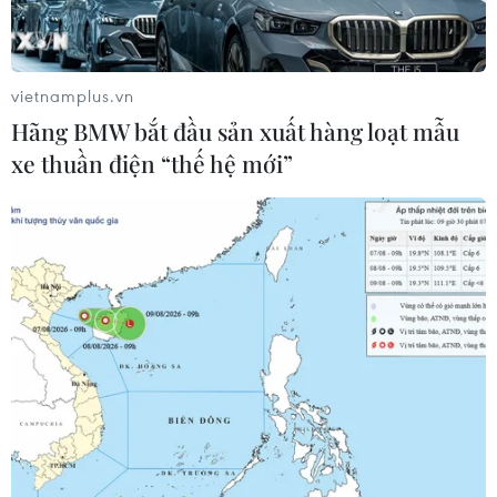
Mỹ: Lãi suất thế chấp tăng lên mức
cao nhất kể từ tháng Bảy năm ngoái
vietnamplus.vn
07/08/2026 00:05
Hãng BMW bắt đầu sản xuất hàng loạt mẫu
xe thuần điện “thế hệ mới”
Google Wallet cho phép phụ huynh
thiết lập số dư an toàn của con cái
06/08/2026 23:44
NAPAS và KiotViet hợp tác mở rộng
hệ sinh thái thanh toán VietQR
06/08/2026 14:03