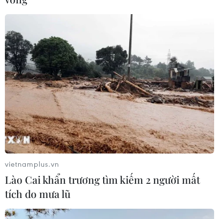
đồng won của Hàn Quốc
05/08/2026 23:26
Mỹ hoàn trả khoảng 100 tỷ USD thuế
quan sau phán quyết của Tòa án Tối
cao
05/08/2026 22:58
Nhật Bản: Nội các thông qua chính
sách giảm thuế tiêu thụ thực phẩm
xuống 1%
vietnamplus.vn
05/08/2026 15:30
Lào Cai khẩn trương tìm kiếm 2 người mất
tích do mưa lũ
Ngành Hải quan đẩy mạnh cải cách
thể chế và hiện đại hóa công tác