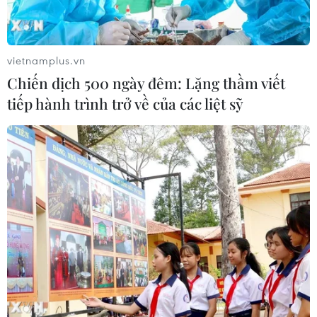
Thắng về những nguyên nhân khiến nền kinh tế thế giới
năm 2019 giảm tốc và những tác động tới kinh tế Việt
Nam.
vietnamplus.vn
Chiến dịch 500 ngày đêm: Lặng thầm viết
tiếp hành trình trở về của các liệt sỹ
Kinh tế khu vực Eurozone có dấu hiệu