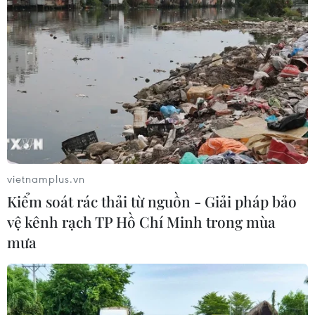
ECB nhất trí giữ nguyên lãi suất chủ chốt
ở mức thấp kỷ lục
10/04/2019 13:34
Hội đồng quản trị của Ngân hàng Trung ương châu Âu
(ECB) cho hay các lãi suất chủ chốt của ngân hàng này
sẽ vẫn đươc duy trì ở các mức hiện nay ít nhất là đến
hết năm 2019.
vietnamplus.vn
Kiểm soát rác thải từ nguồn - Giải pháp bảo
vệ kênh rạch TP Hồ Chí Minh trong mùa
mưa