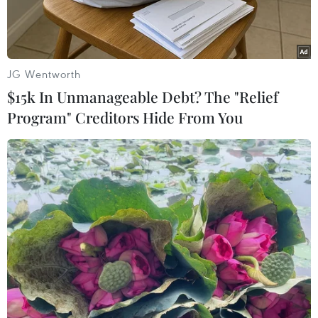
JG Wentworth
$15k In Unmanageable Debt? The "Relief
Program" Creditors Hide From You
(Nguồn: Getty Images)
Thủ tướng Áo Sebastian Kurz nói rằng Italy có
thể khiến toàn bộ Khu vực sử dụng đồng euro
(Eurozone) gặp rủi ro nếu Liên minh châu Âu
(EU) không có những quy định khắt khe hơn đối
với tình trạng nợ công vượt quá mức cho phép.