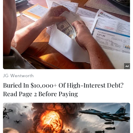
#Thủ tướng Chính phủ
#Đồng Nai
#Giang hồ
JG Wentworth
#Công an
#Biên Hòa
Đồng Nai
Buried In $10,000+ Of High-Interest Debt?
Read Page 2 Before Paying
Theo dõi VietnamPlus