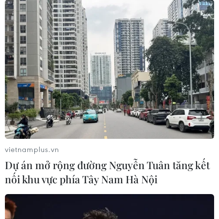
Công an tỉnh Đồng Naiđã tạm đình chỉ công tác để xác
minh, làm rõ nội dung vi phạm, đề xuất xử lý nghiêm
theo đúng quy định của pháp luật đối với Trung tá Đinh
Tú Anh và Trung tá Nguyễn Quang Trường.
vietnamplus.vn
Dự án mở rộng đường Nguyễn Tuân tăng kết
nối khu vực phía Tây Nam Hà Nội