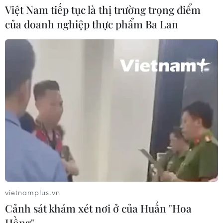
Việt Nam tiếp tục là thị trường trọng điểm
lớn
của doanh nghiệp thực phẩm Ba Lan
04/08/2026 09:30
Truy tố 2 cựu Viện trưởng Viện Pháp
y tâm thần Trung ương cùng 63 bị
can
04/08/2026 09:23
Xem thêm
vietnamplus.vn
Cảnh sát khám xét nơi ở của Huấn "Hoa
CƠ QUAN CHỦ QUẢN: THÔNG TẤN XÃ VIỆT NAM
Hồng"