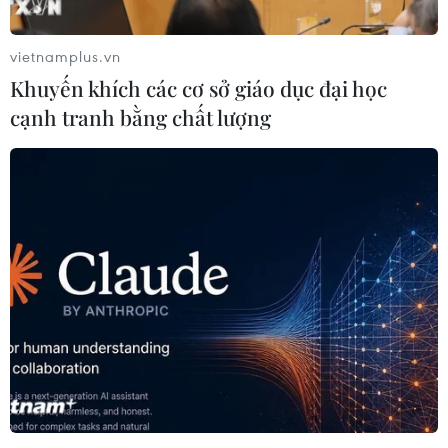
vietnamplus.vn
Khuyến khích các cơ sở giáo dục đại học
cạnh tranh bằng chất lượng
Bắt khẩn cấp chủ doanh nghiệp
gọi người vây xe chở công an
20/06/2019 03:55
Tối 19/6, Công an thành phố Biên Hòa (Đồng Nai) phối
hợp với lực lượng của Bộ Công an bắt khẩn cấp
Nguyễn Tấn Lương để điều tra hành vi gây rối trật tự
công cộng.