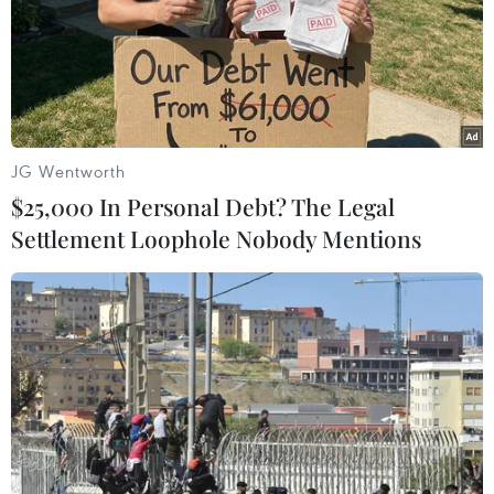
18/06/2019 13:33
Ngày 18/6, Công an thành phố Biên Hòa (Đồng Nai) đã
thực hiện lệnh bắt khẩn cấp đối với Nguyễn Văn Căn
(quê Thanh Hóa) để điều tra về hành vi gây rối trật tự
nơi công cộng.
JG Wentworth
$25,000 In Personal Debt? The Legal
Settlement Loophole Nobody Mentions