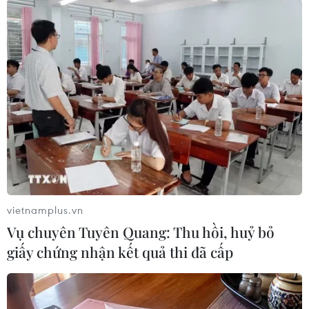
Lương đã điện thoại cho Ngô Văn Giang; Giang
huy động Kỷ, Căn cùng nhiều đối tượng đến
chặn xe ôtô chở nhóm của ông Phạm Văn Hiền
và các cán bộ Công an Đồng Nai trên đường
Đặng Văn Trơn.
Công an Đồng Nai đã điều hàng chục chiến sỹ
đến hiện trường đảm bảo an ninh trật tự; đưa
một số người liên quan về trụ sở Công an thành
phố Biên Hòa để điều tra, làm rõ./.
vietnamplus.vn
(TTXVN/Vietnam+)
Vụ chuyên Tuyên Quang: Thu hồi, huỷ bỏ
giấy chứng nhận kết quả thi đã cấp