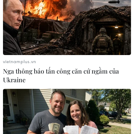
TIN LIÊN QUAN
vietnamplus.vn
Nga thông báo tấn công căn cứ ngầm của
Ukraine
Bắt thêm đối tượng trong vụ vây xe chở
công an ở Đồng Nai