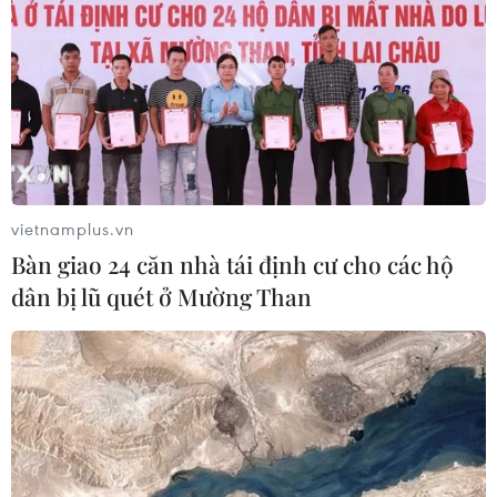
vietnamplus.vn
Bàn giao 24 căn nhà tái định cư cho các hộ
dân bị lũ quét ở Mường Than