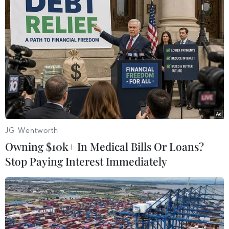
JG Wentworth
Owning $10k+ In Medical Bills Or Loans?
Stop Paying Interest Immediately
Thủ tướng Malaysia Mahathir Mohamad
nộp đơn từ chức lên Quốc vương
24/02/2020 06:39