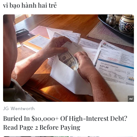
vi bạo hành hai trẻ
#Mahathir Mohamad
#Thủ tướng tạm quyền Malaysia
#xin lỗi người dân
#từ chức
#xáo động chính trị
Malaysia
Theo dõi VietnamPlus
JG Wentworth
TIN LIÊN QUAN
Buried In $10,000+ Of High-Interest Debt?
Read Page 2 Before Paying