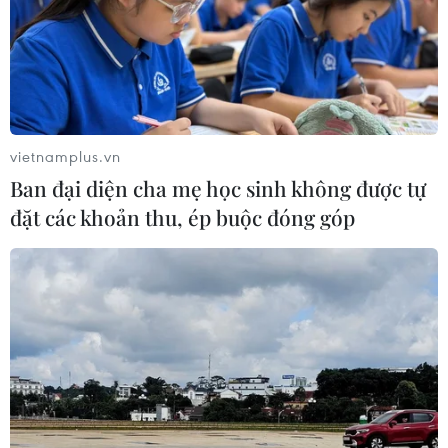
vietnamplus.vn
Ban đại diện cha mẹ học sinh không được tự
TIN CÙNG CHUYÊN MỤC
đặt các khoản thu, ép buộc đóng góp
59 năm ASEAN: Đoàn kết là “lợi thế
cạnh tranh” đặc biệt của Hiệp hội
07/08/2026 12:00
Hạ tầng AI - động lực tăng trưởng
mới của Đông Nam Á
07/08/2026 10:19