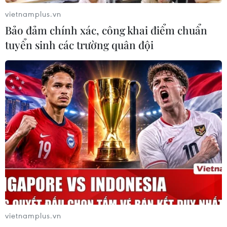
vietnamplus.vn
Bảo đảm chính xác, công khai điểm chuẩn
tuyển sinh các trường quân đội
Quốc vương Malaysia gặp riêng các nghị
sỹ tham vấn chọn thủ tướng mới
25/02/2020 07:54
Quốc vương Abdullah sẽ gặp 90 nghị sỹ trong chiều
25/2 và số người còn lại sẽ trao đổi quan điểm với
Quốc vương vào ngày 26/2.
vietnamplus.vn