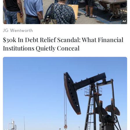
JG Wentworth
$30k In Debt Relief Scandal: What Financial
Institutions Quietly Conceal
Thủ tướng Malaysia Mahathir Mohamad. (Ảnh: AFP/TTXVN)
Trong lần xuất hiện công khai đầu tiên kể từ
khi Liên minh Hy vọng (PH) cầm quyền sụp đổ,
Thủ tướng tạm quyền Malaysia Mahathir
Mohamad đã xin lỗi người dân nước này vì