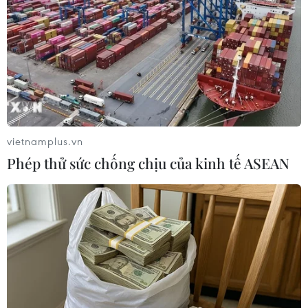
Theo Reuters, cách đây ít phút, Thủ tướng Malaysia
Mahathir Mohamad đã nộp đơn từ chức lên Quốc
vương trong bối cảnh nước này đang diễn ra các cuộc
đàm phán thành lập liên minh cầm quyền mới.
vietnamplus.vn
Phép thử sức chống chịu của kinh tế ASEAN