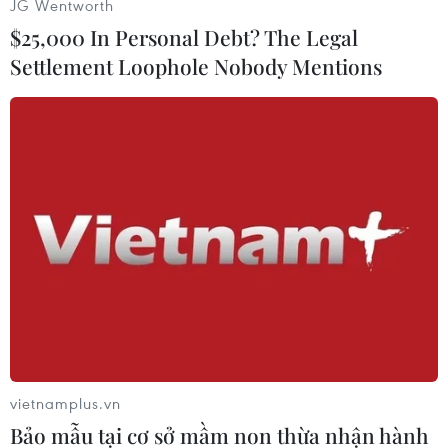
JG Wentworth
Thay vào đó, ông khẳng định đây chỉ là công cụ
$25,000 In Personal Debt? The Legal
để ông đạt được mục tiêu đề ra - đó là vì quyền
Settlement Loophole Nobody Mentions
lợi của đất nước./.
(Vietnam+)
vietnamplus.vn
Bảo mẫu tại cơ sở mầm non thừa nhận hành