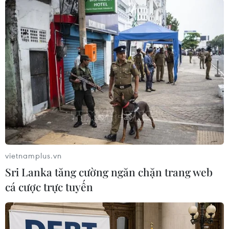
Thủ tướng Malaysia tuyên bố không bàn
giao chức vụ trong tháng Năm
vietnamplus.vn
21/02/2020 23:47
Sri Lanka tăng cường ngăn chặn trang web
Thủ tướng Malaysia Mahathir Mohamad nhấn mạnh
cá cược trực tuyến
hiện chưa có mốc thời gian chính xác nào cho việc
chuyển giao chức vụ, đồng thời nói rõ việc bàn giao này
"tùy thuộc vào tôi."