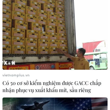
vietnamplus.vn
Có 50 cơ sở kiểm nghiệm được GACC chấp
nhận phục vụ xuất khẩu mít, sầu riêng