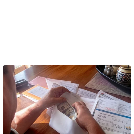
Trong thời gian qua, dưới sự lãnh đạo của Đảng,
sự đồng hành của Quốc hội, sự chỉ đạo quyết
liệt, kịp thời của Chính phủ, Thủ tướng Chính
phủ và sự phối hợp chặt chẽ của các cấp, các
ngành, các địa phương, Ngân hàng Nhà nước
Việt Nam và hệ thống các tổ chức tín dụng đã có
nhiều cố gắng, nỗ lực, bám sát thực tiễn, tập
trung triển khai quyết liệt, đồng bộ, hiệu quả, có
trọng tâm, trọng điểm các nhiệm vụ, giải pháp
trong lĩnh vực tiền tệ, ngân hàng, góp phần tích
cực vào kết quả phát triển kinh tế xã hội của đất
nước từ đầu năm đến nay.
Tuy nhiên, trong bối cảnh tình hình thế giới tiếp
tục diễn biến phức tạp, xung đột quân sự kéo
dài ở một số khu vực, kinh tế toàn cầu phục hồi