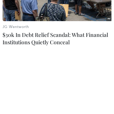
JG Wentworth
$30k In Debt Relief Scandal: What Financial
Institutions Quietly Conceal
(Ảnh minh họa. Tuấn Anh/TTXVN)
Thủ tướng Chính phủ Phạm Minh Chính vừa ký
ban hành Công điện số 122/CĐ-TTg ngày
27/11/2024 gửi Thống đốc Ngân hàng Nhà nước
Việt Nam về tăng cường các giải pháp điều
hành tín dụng năm 2024.