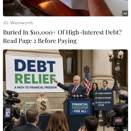
chậm, không đồng đều, thiếu vững chắc; thiên
tai, Biến đổi Khí hậu ảnh hưởng lớn đến nhiều
quốc gia. Ở trong nước, hoạt động sản xuất,
JG Wentworth
kinh doanh của người dân, doanh nghiệp gặp
Buried In $10,000+ Of High-Interest Debt?
nhiều khó khăn, nhất là chịu thiệt hại nặng nề
Read Page 2 Before Paying
do cơn bão số 3, thiên tai, lũ lụt gây ra ở nhiều
địa phương, việc tiếp cận tín dụng còn khó
khăn, nợ xấu của ngân hàng tăng.
Để tiếp tục nâng cao hơn nữa hiệu quả điều
hành tín dụng năm 2024, tăng cường công tác
quản lý nhà nước đối với lĩnh vực tiền tệ, hoạt
động ngân hàng nhằm thúc đẩy mạnh mẽ hơn
nữa tăng trưởng kinh tế và phấn đấu hoàn
thành cao nhất toàn bộ các chỉ tiêu chủ yếu của
kế hoạch phát triển kinh tế-xã hội của năm 2024
theo các chủ trương, Nghị quyết, Kết luận của