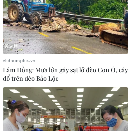
vietnamplus.vn
Lâm Đồng: Mưa lớn gây sạt lở đèo Con Ó, cây
đổ trên đèo Bảo Lộc