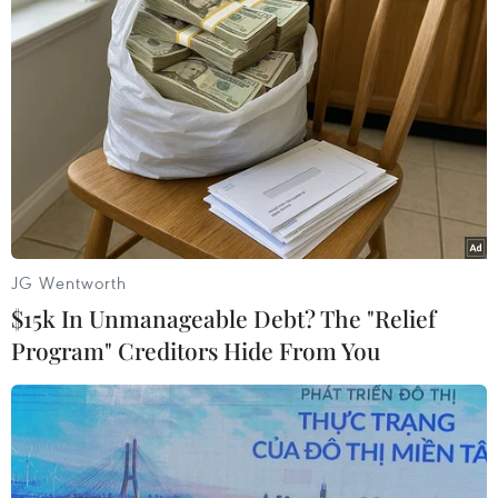
Tuy nhiên, tiến trình đàm phán bị đình hoãn
sau khi Chính phủ Afghnistan cuối tháng Bảy
công bố thủ lĩnh Taliban Mullah Omar đã chết
và Taliban đã xác nhận tin này./.
(TTXVN/Vietnam+)
JG Wentworth
$15k In Unmanageable Debt? The "Relief
Program" Creditors Hide From You