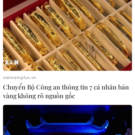
59 năm ASEAN: Lá cờ ASEAN lần đầu
tỏa sáng trên biểu tượng lịch sử của
Ấn Độ
08/08/2026 04:29
Thương mại Việt Nam-Australia
hướng tới những động lực tăng
trưởng mới
vietnamplus.vn
08/08/2026 03:29
Chuyển Bộ Công an thông tin 7 cá nhân bán
vàng không rõ nguồn gốc
Trung Quốc: E-Town Bắc Kinh
hướng tới trở thành trung tâm AI
toàn cầu năm 2030
08/08/2026 02:11