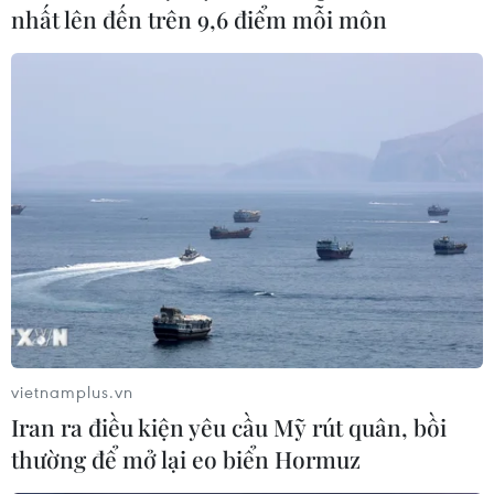
nhất lên đến trên 9,6 điểm mỗi môn
Tổng thống Afghanistan lên án vụ đánh
bom liều chết ở thủ đô Kabul
02/01/2016 04:27
Tổng thống Afghanistan Ashraf Ghani cho rằng vụ đánh
bom xe liều chết làm hai người thiệt mạng và 15 người
bị thương là tội ác "không thể dung thứ và không thể
biện minh."
vietnamplus.vn
Iran ra điều kiện yêu cầu Mỹ rút quân, bồi
thường để mở lại eo biển Hormuz