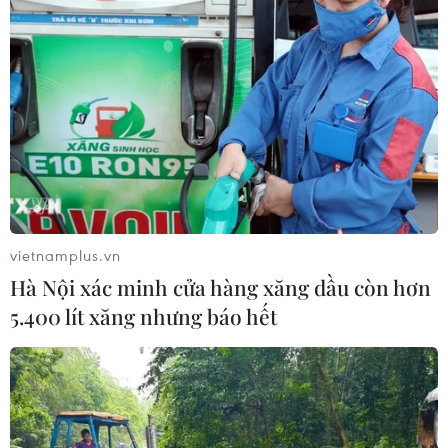
vietnamplus.vn
Hà Nội xác minh cửa hàng xăng dầu còn hơn
5.400 lít xăng nhưng báo hết