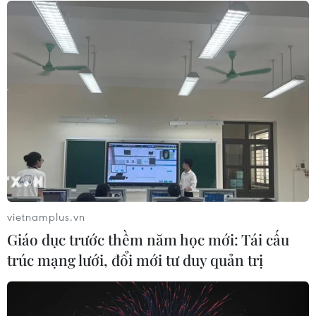
05/08/2026 15:30
Xem thêm
CƠ QUAN CHỦ QUẢN: THÔNG TẤN XÃ VIỆT NAM
Tổng Biên tập: TRẦN TIẾN DUẨN
Phó Tổng Biên tập: NGUYỄN THỊ TÁM, KHÚC THANH
vietnamplus.vn
THỦY
Giáo dục trước thềm năm học mới: Tái cấu
trúc mạng lưới, đổi mới tư duy quản trị
Sở hữu trí tuệ
Quy định sử dụng
RSS
Hỗ trợ