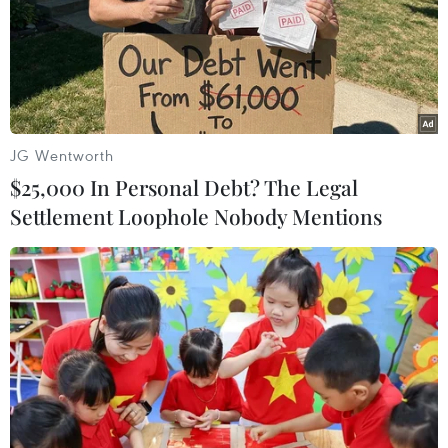
JG Wentworth
$25,000 In Personal Debt? The Legal
Settlement Loophole Nobody Mentions
Afghanistan: Tấn công liều chết bằng bom
xe gần sân bay Kabul
28/12/2015 05:34
Đoàn xe quân sự nước ngoài là mục tiêu của một vụ tấn
công liều chết bằng bom xe xảy ra gần sân bay Kabul
của Afghanistan vào sáng 28/12.