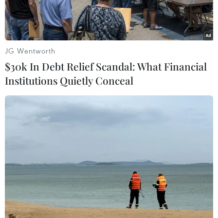
JG Wentworth
$30k In Debt Relief Scandal: What Financial
Institutions Quietly Conceal
Binh sỹ Afghanistan tham gia chiến dịch truy quét khủng bố tại
tỉnh miền đông Ghazni. (Nguồn: THX/TTXVN)
Theo phóng viên TTXVN tại Nam Á, ngày 11/1,
các quan chức cấp cao của bốn nước
Afghanistan, Pakistan, Mỹ và Trung Quốc đã
tiến hành tham vấn tại thủ đô Islamabad của