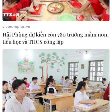
vietnamplus.vn
Hải Phòng dự kiến còn 780 trường mầm non,
tiểu học và THCS công lập
Pakistan và Afghanistan thiết lập đường
dây nóng quân sự
30/12/2015 14:57