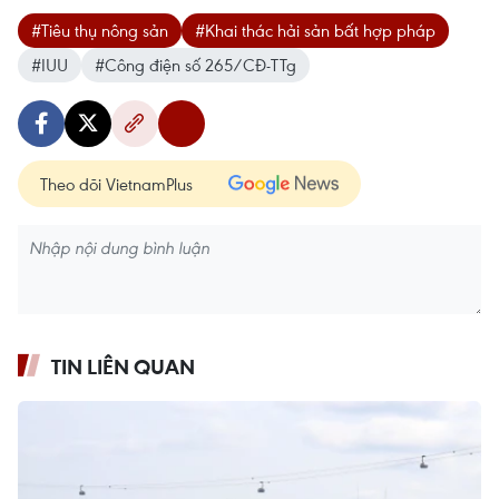
#Tiêu thụ nông sản
#Khai thác hải sản bất hợp pháp
#IUU
#Công điện số 265/CĐ-TTg
Theo dõi VietnamPlus
TIN LIÊN QUAN