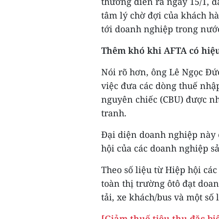
thương diễn ra ngày 15/1, đ
tâm lý chờ đợi của khách hà
tới doanh nghiệp trong nướ
Thêm khó khi AFTA có hiệu
Nói rõ hơn, ông ​Lê Ngọc Đứ
việc đưa các dòng thuế nhập
nguyên chiếc (CBU) được nh
tranh.
Đại diện doanh nghiệp này 
hội của các doanh nghiệp sả
Theo số liệu từ Hiệp hội cá
toàn thị trường ôtô đạt doan
tải, xe khách/bus và một số
[Giảm thuế tiêu thụ đặc biệ