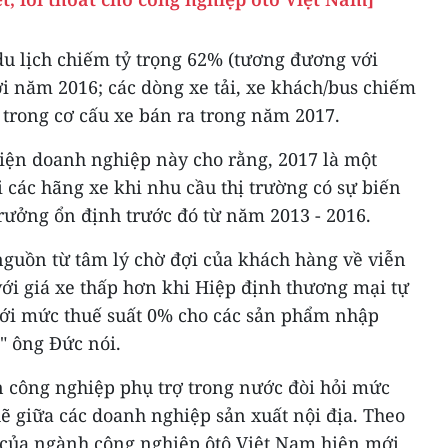
du lịch chiếm tỷ trọng 62% (tương đương với
ới năm 2016; các dòng xe tải, xe khách/bus chiếm
 trong cơ cấu xe bán ra trong năm 2017.
diện doanh nghiệp này cho rằng, 2017 là một
các hãng xe khi nhu cầu thị trường có sự biến
trưởng ổn định trước đó từ năm 2013 - 2016.
guồn từ tâm lý chờ đợi của khách hàng về viễn
ới giá xe thấp hơn khi Hiệp định thương mại tự
 với mức thuế suất 0% cho các sản phẩm nhập
" ông Đức nói.
iển công nghiệp phụ trợ trong nước đòi hỏi mức
hẽ giữa các doanh nghiệp sản xuất nội địa. ​Theo
 của ngành công nghiệp ôtô Việt Nam hiện mới