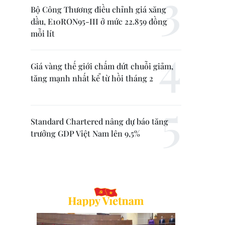
Bộ Công Thương điều chỉnh giá xăng
dầu, E10RON95-III ở mức 22.859 đồng
mỗi lít
Giá vàng thế giới chấm dứt chuỗi giảm,
tăng mạnh nhất kể từ hồi tháng 2
Standard Chartered nâng dự báo tăng
trưởng GDP Việt Nam lên 9,5%