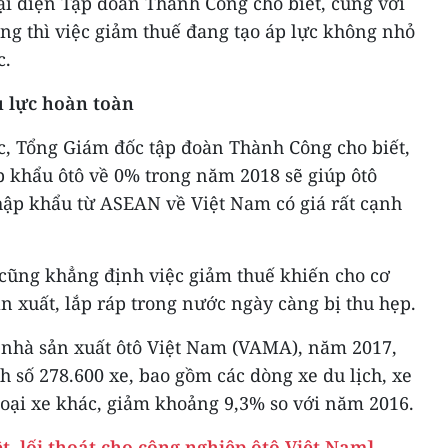
ại diện ​Tập đoàn Thành Công cho biết, cùng với
ng thì việc giảm thuế đang tạo áp lực không nhỏ
c.
 lực hoàn toàn
c, Tổng Giám đốc ​tập đoàn Thành Công cho biết,
 khẩu ôtô về 0% trong năm 2018 sẽ ​giúp ôtô
ập khẩu từ ASEAN về Việt Nam có giá rất cạnh
cũng khẳng định ​việc giảm thuế khiến cho cơ
n xuất, lắp ráp trong nước ngày càng bị thu hẹp.
c nhà sản xuất ôtô Việt Nam (VAMA), năm 2017,
h số 278.600 xe, bao gồm các dòng xe du lịch, xe
 loại xe khác, giảm khoảng 9,3% so với năm 2016.
t, lối thoát cho công nghiệp ôtô Việt Nam]