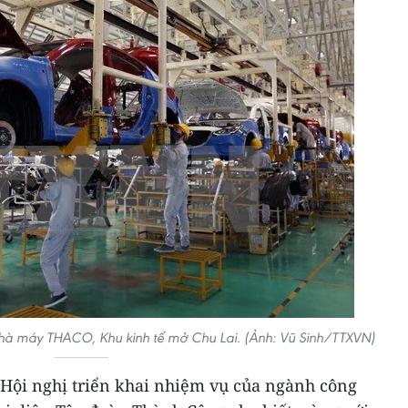
 nhà máy THACO, Khu kinh tế mở Chu Lai. (Ảnh: Vũ Sinh/TTXVN)
 Hội nghị triển khai nhiệm vụ của ngành công