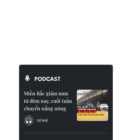
PODCAST
Miền Bắc giảm mưa
từ đêm nay, cuối tuần
chuyển nắng nóng
NGHE