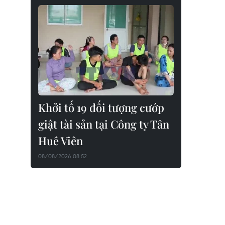
Khởi tố 19 đối tượng cướp
giật tài sản tại Công ty Tân
Huê Viên
08/08/2026 08:52