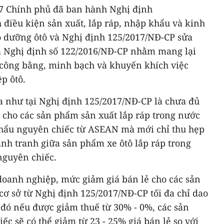
7 Chính phủ đã ban hành Nghị định
điều kiện sản xuất, lắp ráp, nhập khẩu và kinh
 dưỡng ôtô và Nghị định 125/2017/NĐ-CP sửa
ủa Nghị định số 122/2016/NĐ-CP nhằm mang lại
công bằng, minh bạch và khuyến khích việc
p ôtô.
a như tại Nghị định 125/2017/NĐ-CP là chưa đủ
 cho các sản phẩm sản xuất lắp ráp trong nước
khẩu nguyên chiếc từ ASEAN mà mới chỉ thu hẹp
nh tranh giữa sản phẩm xe ôtô lắp ráp trong
nguyên chiếc.
 doanh nghiệp, mức giảm giá bán lẻ cho các sản
cơ sở từ Nghị định 125/2017/NĐ-CP tối đa chỉ dao
i đó nếu được giảm thuế từ 30% - 0%, các sản
 sẽ có thể giảm từ 23 - 25% giá bán lẻ so với