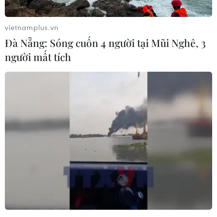
#Thương mại tự do
#Tổng thống Mỹ
#Donald Trump
vietnamplus.vn
Đà Nẵng: Sóng cuốn 4 người tại Mũi Nghê, 3
#Chiến tranh thương mại
#Kinh tế Mỹ
người mất tích
#Căng thẳng thương mại Mỹ-Trung
Mỹ
Theo dõi VietnamPlus
TIN LIÊN QUAN