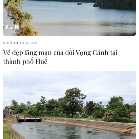
08/08/2026 03:29
Nghệ An: OCOP đã có thương hiệu,
vì sao nông sản vẫn lo đầu ra?
08/08/2026 03:28
vietnamplus.vn
Vẻ đẹp lãng mạn của đồi Vọng Cảnh tại
thành phố Huế
Quảng Trị quyết tâm bàn giao sớm
mặt bằng Dự án Nhà máy điện gió
LIG-Hướng Hóa 1
08/08/2026 02:33
Áp dụng "luồng xanh" cho nhà đầu
tư dự án hạ tầng công nghiệp phía
Đông Đắk Lắk
08/08/2026 01:45