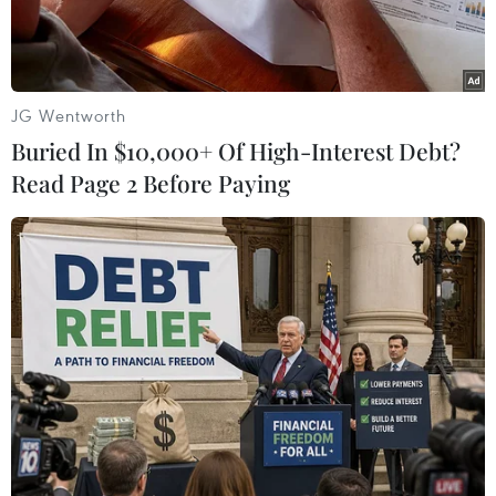
JG Wentworth
Buried In $10,000+ Of High-Interest Debt?
Read Page 2 Before Paying
Vận chuyển hàng hóa tại Cảng Long Beach ở Los Angeles,
bang California, Mỹ. (Nguồn: AFP/TTXVN)
Vào thời điểm Tổng thống Mỹ Donald Trump
theo đuổi chiến tranh thương mại với Trung