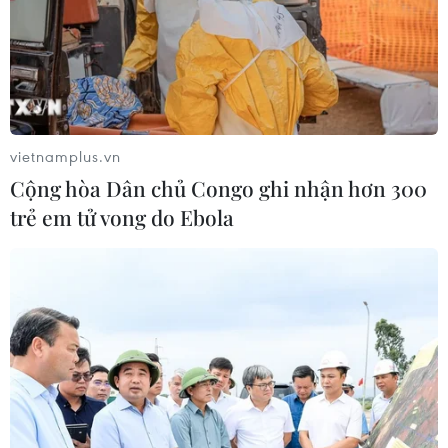
vietnamplus.vn
Tổng thống Mỹ nhận định về xung đột
Cộng hòa Dân chủ Congo ghi nhận hơn 300
thương mại với Trung Quốc
trẻ em tử vong do Ebola
21/08/2019 05:42
Kế hoạch áp thuế đối với hàng hóa nhập khẩu từ Trung
Quốc của ông Trump đã làm chao đảo các thị trường
thế giới trong thời gian qua và khiến các nhà đầu tư lo
ngại.