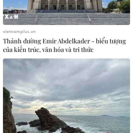
Ông không đề cập cụ thể đến “các tin tức lạc
quan” chưa được công bố trong cuộc điện đàm
giữa hai bên./.
vietnamplus.vn
Thánh đường Emir Abdelkader - biểu tượng
(Vietnam+)
của kiến trúc, văn hóa và tri thức