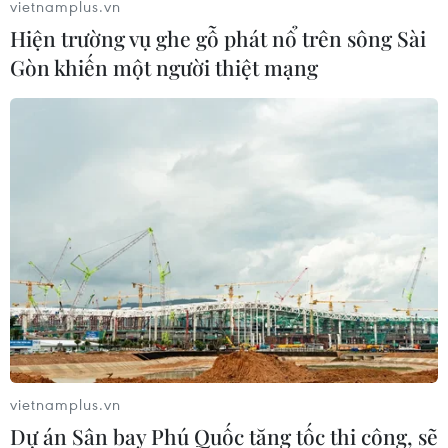
vietnamplus.vn
Hiện trường vụ ghe gỗ phát nổ trên sông Sài
Gòn khiến một người thiệt mạng
Chính sách của Fed trong dòng chảy của
nền kinh tế Mỹ
19/08/2019 01:41
Bất cứ động thái nào của Fed trong việc tăng hay giảm
lãi suất cũng có tác động lớn tới nền kinh tế Mỹ nói
vietnamplus.vn
riêng và nền kinh tế toàn cầu nói chung.
Dự án Sân bay Phú Quốc tăng tốc thi công, sẽ