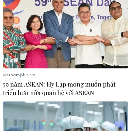
thoái trong 2 năm tới
19/08/2019 08:12
38% chuyên gia cho rằng nền kinh tế đầu tàu thế giới
sẽ suy giảm trong năm tới, trong khi 34% nhận định đợt
suy thoái sẽ diễn ra vào năm 2021.
vietnamplus.vn
59 năm ASEAN: Hy Lạp mong muốn phát
triển hơn nữa quan hệ với ASEAN