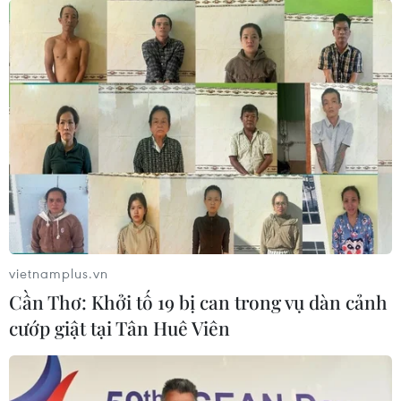
thoái cho dù các thị trường trái phiếu biến động mạnh
trong tuần qua và cuộc chiến thương mại với Trung
Quốc không gây thiệt hại cho kinh tế Mỹ.
vietnamplus.vn
Cần Thơ: Khởi tố 19 bị can trong vụ dàn cảnh
cướp giật tại Tân Huê Viên
Chuyên gia: Kinh tế Mỹ có thể rơi vào suy