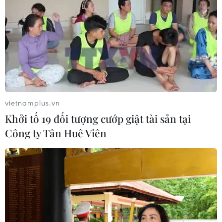
bán dẫn
08/08/2026 13:28
Nông sản Việt Nam còn nhiều dư địa
tại thị trường Algeria
08/08/2026 12:55
vietnamplus.vn
Khởi tố 19 đối tượng cướp giật tài sản tại
Động lực mới cho hợp tác thương
Công ty Tân Huê Viên
mại Việt Nam-Australia
08/08/2026 12:20
Mỹ chi hơn 2 tỷ USD thúc đẩy ngành
pin và khoáng sản nội địa