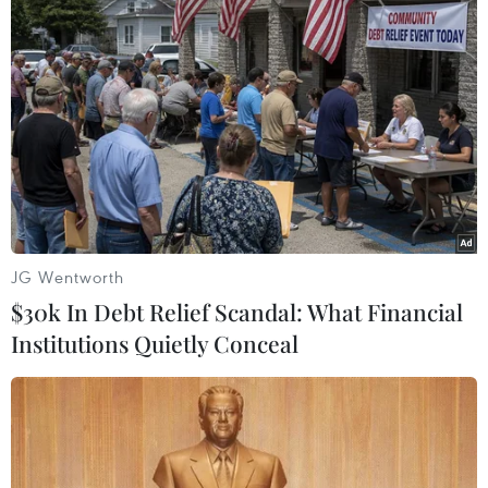
vấn trên truyền hình hôm 18/8 để thảo luận về
nền kinh tế và triển vọng thương mại của Trung
Quốc sau một tuần đầy biến động trên thị
trường tài chính.
Giới đầu tư đã coi việc chứng khoán Mỹ giảm
điểm mạnh, khi đường cong lợi suất trái phiếu
kho bạc Mỹ rơi vào tình trạng đảo ngược lần
đầu tiên sau 12 năm, là một dấu hiệu kinh điển
JG Wentworth
của suy thoái kinh tế.
$30k In Debt Relief Scandal: What Financial
Ông Larry Kudlow đã lên tiếng trấn an các
Institutions Quietly Conceal
quan ngại rằng tăng trưởng kinh tế của Mỹ có
thể chững lại, đồng thời nhấn mạnh cuộc chiến
thương mại giữa Mỹ với Trung Quốc không gây
tổn hại tới Mỹ.