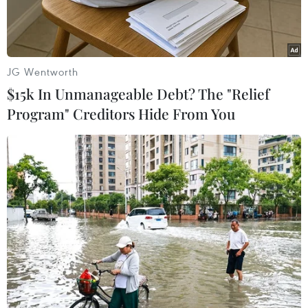
JG Wentworth
$15k In Unmanageable Debt? The "Relief
Program" Creditors Hide From You
Ảnh chỉ mang tính mính họa. (Nguồn: blog.paycorp.co.za)
Thương mại điện tử tại Việt Nam thời gian qua
đã có tốc độ tăng trưởng vượt bậc. Tuy vậy, việc
thiếu đồng bộ trong các hoạt động giao hàng,
phương thức thanh toán... có thể khiến nhiều