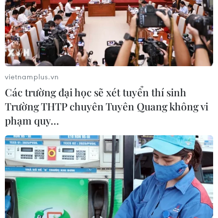
06/08/2026 09:06
Giá dầu tăng khi nhà đầu tư thận
trọng trước tình hình Trung Đông
06/08/2026 09:03
vietnamplus.vn
Các trường đại học sẽ xét tuyển thí sinh
Trường THTP chuyên Tuyên Quang không vi
Giá vàng tăng phiên thứ tư liên tiếp,
phạm quy…
chạm mức cao nhất trong 7 tuần
06/08/2026 08:36
Xăng dầu trong nước đồng loạt giảm,
E10RON95-III xuống còn 22.324
đồng/lít