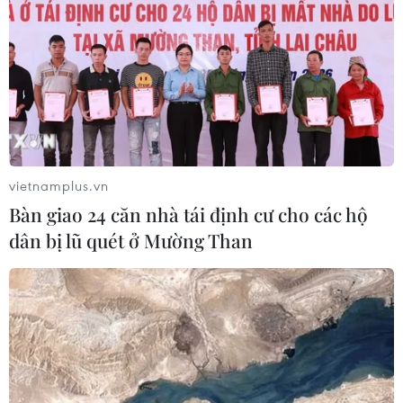
phủ, các bộ ngành sẽ có những giải pháp cụ thể hơn
sau hội nghị này.
vietnamplus.vn
Bàn giao 24 căn nhà tái định cư cho các hộ
dân bị lũ quét ở Mường Than
Triển lãm Vietship 2018 thu hút nhiều
doanh nghiệp nước ngoài tham gia