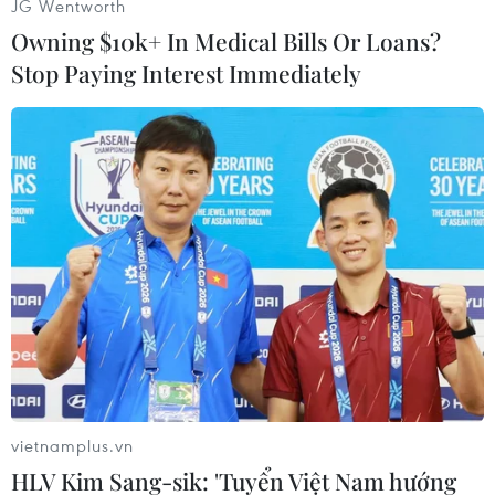
JG Wentworth
Trong khi đó, vận chuyển được coi là xương
Owning $10k+ In Medical Bills Or Loans?
sống của thương mại điện tử, ước tính khoảng
Stop Paying Interest Immediately
40% tổng chi phí bán hàng trên mạng tập trung
vào giai đoạn khách hàng nhấn vào biểu tượng
mua, song thực tế hiện nay, lĩnh vực logistics
của Việt Nam vẫn chưa theo kịp với xu hướng
phát triển của Thương mại điện tử.
Một khảo sát mới nhất của Công ty cổ phần
Sendo cho thấy, hơn 40% người tiêu dùng đang
phản ánh về tốc độ giao hàng, bên cạnh đó chi
phí giao nhận cũng khá cao so với nhu cầu mua
sắm online.
Nói rõ hơn, theo ông Nguyễn Quang Thuật,
vietnamplus.vn
Giám đốc Trung tâm xử lý đơn hàng của Công ty
HLV Kim Sang-sik: 'Tuyển Việt Nam hướng