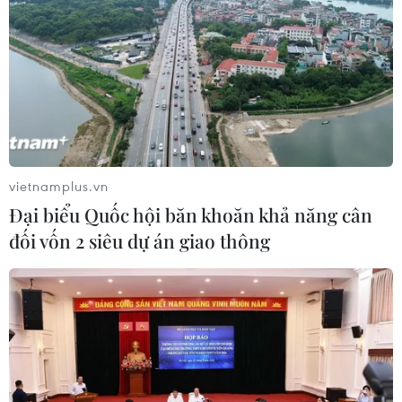
TIN CÙNG CHUYÊN MỤC
Ngoại giao kinh tế: Kiến tạo hệ sinh
thái đồng hành và thúc đẩy tự chủ
công nghệ
06/08/2026 15:33
vietnamplus.vn
Đại biểu Quốc hội băn khoăn khả năng cân
Việt Nam tiếp tục là thị trường trọng
đối vốn 2 siêu dự án giao thông
điểm của doanh nghiệp thực phẩm
Ba Lan
06/08/2026 14:03
Lâm Đồng vào cao điểm vụ cá Nam,
ngư dân phấn khởi vươn khơi