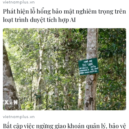
vietnamplus.vn
Phát hiện lỗ hổng bảo mật nghiêm trọng trên
Theo dõi VietnamPlus
loạt trình duyệt tích hợp AI
TIN LIÊN QUAN
vietnamplus.vn
Bất cập việc ngừng giao khoán quản lý, bảo vệ