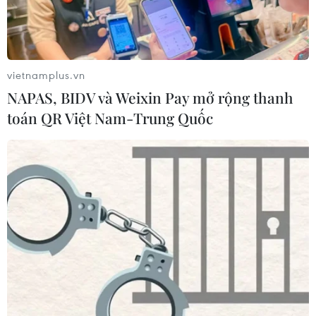
Hiệp định CPTPP: Làm gì để các doanh
nghiệp 'nhỏ mà không yếu'
vietnamplus.vn
13/03/2018 07:36
NAPAS, BIDV và Weixin Pay mở rộng thanh
Với hơn 97% doanh nghiệp Việt Nam là nhỏ và vừa,
toán QR Việt Nam-Trung Quốc
việc tham gia vào CPTPP theo các chuyên gia sẽ có
nhiều tác động lớn đến khu vực doanh nghiệp này.