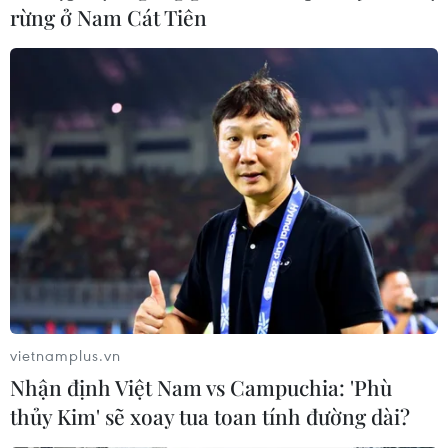
rừng ở Nam Cát Tiên
Phát huy vị thế cửa ngõ giao thương
đường biển của Hải Phòng
13/12/2017 03:34
Với 126 km bờ biển và hơn 4.000km2 diện tích mặt biển
nội hải, Hải Phòng có nhiều tiềm năng, thế mạnh và giữ
vị trí trọng yếu trong phát triển kinh tế-xã hội của miền
Bắc.
vietnamplus.vn
Nhận định Việt Nam vs Campuchia: 'Phù
thủy Kim' sẽ xoay tua toan tính đường dài?