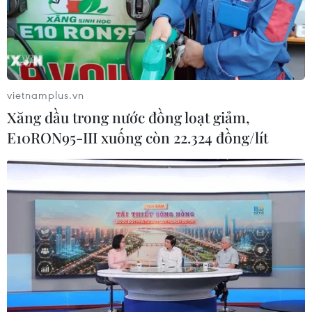
06/08/2026 08:07
Cà Mau triển khai đợt cao điểm
chống khai thác IUU
06/08/2026 07:25
vietnamplus.vn
Xăng dầu trong nước đồng loạt giảm,
E10RON95-III xuống còn 22.324 đồng/lít
Hàn Quốc mở rộng điều tra nghi vấn
thông đồng giá sang ngành hóa dầu
06/08/2026 06:56
Kim ngạch thương mại
song phương giữa hai nước Việt Nam
và Thái Lan
06/08/2026 06:24