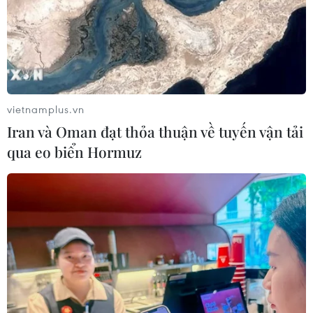
24/01/2018 12:23
Vietship 2018 mang đến ba ngày trưng bày sản phẩm
cùng nhiều hoạt động phong phú như trao thưởng sản
phẩm tiêu biểu và gian hàng đẹp, hội thảo khoa học, lễ
ký hợp đồng, trình diễn sản phẩm mới...
vietnamplus.vn
Iran và Oman đạt thỏa thuận về tuyến vận tải
qua eo biển Hormuz