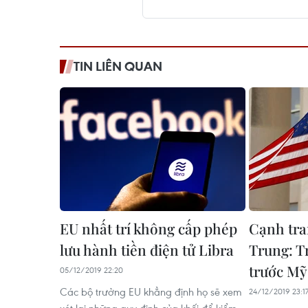
TIN LIÊN QUAN
EU nhất trí không cấp phép
Cạnh tr
lưu hành tiền điện tử Libra
Trung: T
trước Mỹ
05/12/2019 22:20
Các bộ trưởng EU khẳng định họ sẽ xem
24/12/2019 23:1