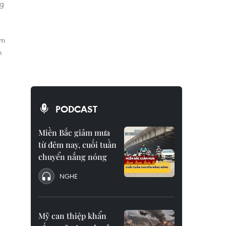
ng
ắm
m
PODCAST
Miền Bắc giảm mưa
từ đêm nay, cuối tuần
chuyển nắng nóng
NGHE
Mỹ can thiệp khẩn