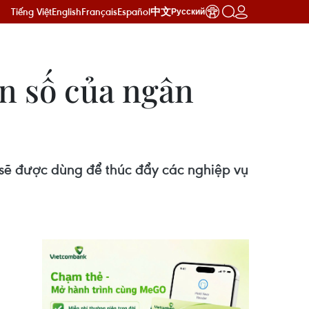
Tiếng Việt
English
Français
Español
中文
Русский
n số của ngân
sẽ được dùng để thúc đẩy các nghiệp vụ