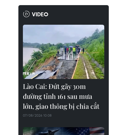
VIDEO
Lào Cai: Đứt gãy 30m
đường tỉnh 161 sau mưa
lớn, giao thông bị chia cắt
07/08/2026 10:08