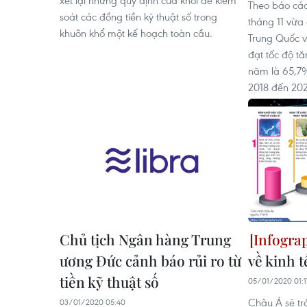
xét lại những quy định của khối để kiểm
Theo báo cá
soát các đồng tiền kỹ thuật số trong
tháng 11 vừa 
khuôn khổ một kế hoạch toàn cầu.
Trung Quốc v
đạt tốc độ t
năm là 65,7%
2018 đến 202
Chủ tịch Ngân hàng Trung
ương Đức cảnh báo rủi ro từ
về kinh t
tiền kỹ thuật số
05/01/2020 01:1
Châu Á sẽ tr
03/01/2020 05:40