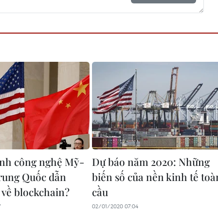
anh công nghệ Mỹ-
Dự báo năm 2020: Những
rung Quốc dẫn
biến số của nền kinh tế toà
 về blockchain?
cầu
7
02/01/2020 07:04