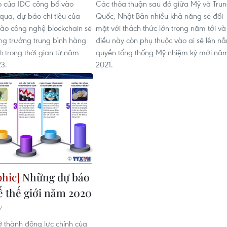
o của IDC công bố vào
Các thỏa thuận sau đó giữa Mỹ và Tru
qua, dự báo chi tiêu của
Quốc, Nhật Bản nhiều khả năng sẽ đối
ào công nghệ blockchain sẽ
mặt với thách thức lớn trong năm tới và
ăng trưởng trung bình hàng
điều này còn phụ thuộc vào ai sẽ lên n
 trong thời gian từ năm
quyền tổng thống Mỹ nhiệm kỳ mới nă
3.
2021.
Những dự báo
ế thế giới năm 2020
7
ở thành động lực chính của