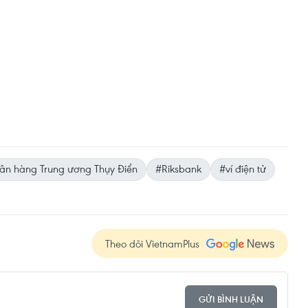
n hàng Trung ương Thụy Điển
#Riksbank
#ví điện tử
Theo dõi VietnamPlus
GỬI BÌNH LUẬN