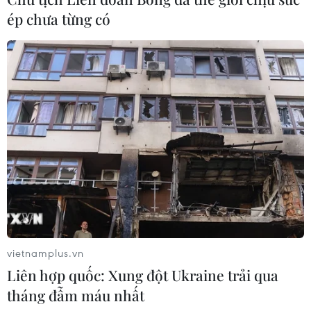
ép chưa từng có
Động đất mạnh làm rung chuyển
miền Nam Philippines
05/08/2026 05:29
Điểm hẹn ngắm băng trôi và cá voi ở
Canada
05/08/2026 01:08
Mưa lũ, sạt lở tại Sri Lanka khiến 5
người thiệt mạng
vietnamplus.vn
04/08/2026 23:09
Liên hợp quốc: Xung đột Ukraine trải qua
tháng đẫm máu nhất