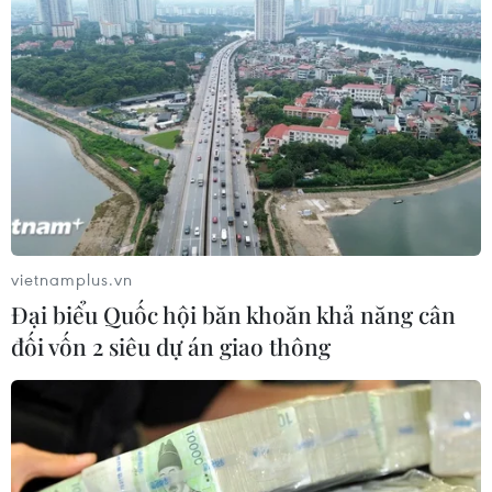
người sống sót vụ rơi máy bay
22/03/2022 14:52
Giám đốc Văn phòng an toàn hàng không Trung Quốc
thông báo chưa tìm thấy người nào sống sót tại hiện
trường vụ rơi máy bay Boeing 737 của hãng hàng không
China Eastern Airlines.
vietnamplus.vn
Đại biểu Quốc hội băn khoăn khả năng cân
đối vốn 2 siêu dự án giao thông