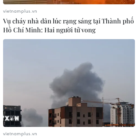
Cơ quan hàng không dân dụng của Trung Quốc đã đề
vietnamplus.vn
nghị Ủy ban an toàn giao thông quốc gia của Mỹ tham
Vụ cháy nhà dân lúc rạng sáng tại Thành phố
gia vào quá trình điều tra vụ rơi máy bay Boeing 737-
Hồ Chí Minh: Hai người tử vong
800 của hãng China Eastern Airlines.
vietnamplus.vn