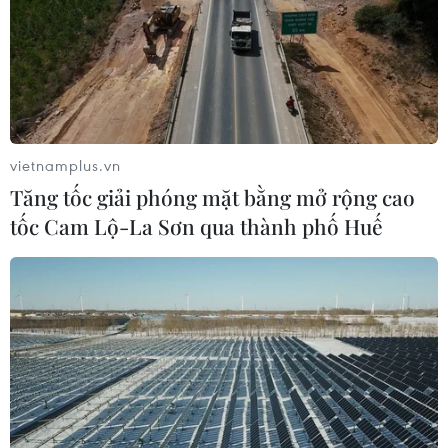
người
04/08/2026 10:17
Mỹ: Cháy rừng bùng phát dữ dội
khiến khoảng 65.000 người phải sơ
tán
vietnamplus.vn
04/08/2026 07:51
Tăng tốc giải phóng mặt bằng mở rộng cao
tốc Cam Lộ-La Sơn qua thành phố Huế
“Tổ trưởng” ở vùng biên vừa giỏi giữ
rừng, vừa khéo vận động bà con
04/08/2026 07:44
Mỹ ghi nhận ca tử vong đầu tiên
trong mùa dịch cyclosporiasis
04/08/2026 07:11