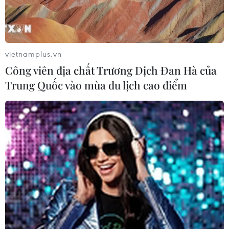
vietnamplus.vn
Công viên địa chất Trương Dịch Đan Hà của
Trung Quốc vào mùa du lịch cao điểm
Các hãng hàng không Trung Quốc tăng
cường biện pháp đảm bảo an toàn
23/03/2022 12:01
Sau vụ tai nạn, toàn ngành hàng không dân dụng Trung
Quốc thực hiện đợt thanh tra về an toàn hàng không
trong 2 tuần nhằm tăng cường giám sát các rủi ro và
đảm bảo an toàn cho hoạt động hàng không.