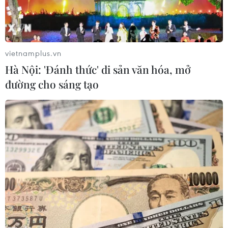
vietnamplus.vn
Hà Nội: 'Đánh thức' di sản văn hóa, mở
đường cho sáng tạo
Một trong hai hộp đen của chiếc máy bay gặp nạn. (Ảnh:
THX/TTXVN)
Cục Hàng không dân dụng Trung Quốc (CAAC)
ngày 25/3 cho biết đã tìm thấy hộp đen thứ hai
của chiếc máy bay Boeing 737 gặp nạn hôm 21/3