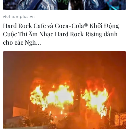
vietnamplus.vn
Hard Rock Cafe và Coca-Cola® Khởi Động
Cuộc Thi Âm Nhạc Hard Rock Rising dành
cho các Ngh…
Trung Quốc đề nghị Mỹ hỗ trợ điều tra vụ
rơi máy bay Boeing 737
23/03/2022 22:45