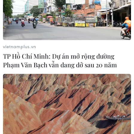
vietnamplus.vn
Vụ rơi máy bay ở Trung Quốc: Tìm thấy
TP Hồ Chí Minh: Dự án mở rộng đường
hộp đen của máy bay
Phạm Văn Bạch vẫn dang dở sau 20 năm
23/03/2022 10:03
Hộp đen của chiếc máy bay Boeing 737 chở 132 hành
khách gặp nạn ngày 21/3 đã được lực lượng cứu hộ tìm
thấy tại hiện trường vụ tai nạn, ở thành phố Ngô Châu,
tỉnh Quảng Tây, Trung Quốc.