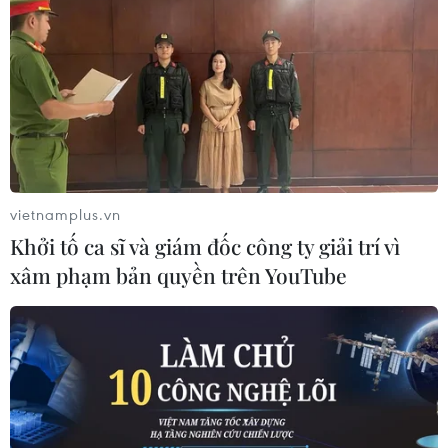
vietnamplus.vn
Khởi tố ca sĩ và giám đốc công ty giải trí vì
xâm phạm bản quyền trên YouTube
TIN CÙNG CHUYÊN MỤC
Làn sóng tấn công mạng nhằm vào
các quỹ đầu cơ lớn của Mỹ