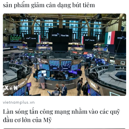
sản phẩm giảm cân dạng bút tiêm
#máy bay rơi
#China Eastern Airlines
#hộp đen
#Boeing 737
#Quảng Tây
#mảnh vỡ động cơ
Trung Quốc
vietnamplus.vn
Theo dõi VietnamPlus
Làn sóng tấn công mạng nhằm vào các quỹ
đầu cơ lớn của Mỹ