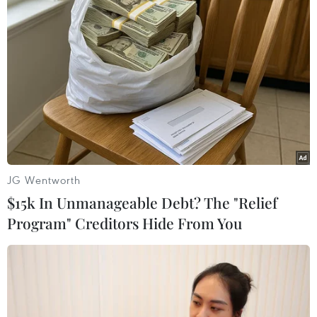
lượng người lao động, doanh nghiệp thường
xuyên để đề ra mục tiêu hàng năm, xây dựng hệ
thống công đoàn cơ sở vững mạnh.
[Video] Hiệp đinh CPTPP chính thức có hiệu
lực với Việt Nam từ 14/1
Bà Trương Thị Mai tin tưởng tổ chức Công đoàn
Việt Nam sẽ tiếp tục hoàn thành xuất sắc nhiệm
vụ được Đảng và người lao động giao phó.
JG Wentworth
Hội nghị đã tiến hành kiểm điểm Đảng đoàn,
$15k In Unmanageable Debt? The "Relief
Đoàn Chủ tịch Tổng Liên đoàn Lao động Việt
Program" Creditors Hide From You
Nam; kiểm điểm cá nhân các Ủy viên Đảng
đoàn, các Phó Chủ tịch Tổng Liên đoàn Lao động
Việt Nam; kiểm điểm cá nhân các Ủy viên Đoàn
Chủ tịch Tổng Liên đoàn Lao động Việt Nam.