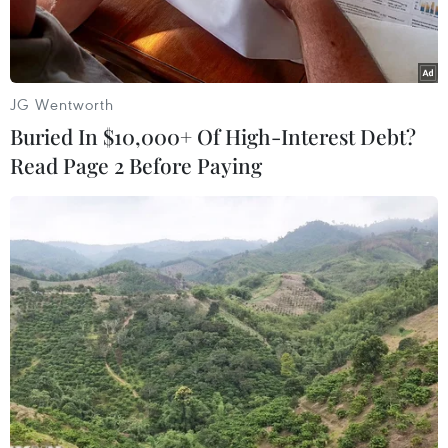
JG Wentworth
Buried In $10,000+ Of High-Interest Debt?
Read Page 2 Before Paying
Bà Trương Thị Mai, Ủy viên Bộ Chính trị, Bí thư Trung ương
Đảng, Trưởng ban Dân vận Trung ương dự Hội nghị. (Ảnh:
Congdoan.vn)
Quan tâm đến những thách thức khi Việt Nam
tham gia Hiệp định Đối tác toàn diện và tiến bộ