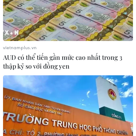
vietnamplus.vn
AUD có thể tiến gần mức cao nhất trong 3
thập kỷ so với đồng yen