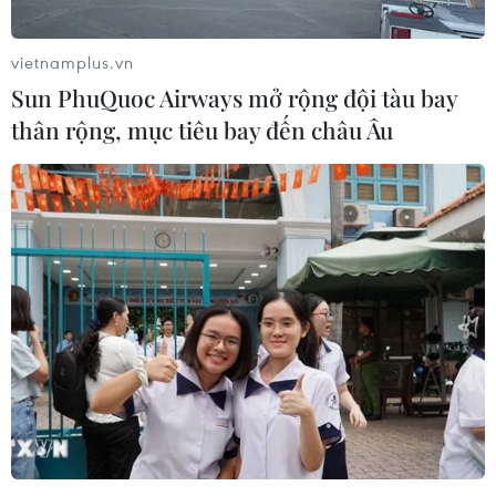
tham gia hướng đến tăng cường thương mại tự do.”
vietnamplus.vn
Sun PhuQuoc Airways mở rộng đội tàu bay
thân rộng, mục tiêu bay đến châu Âu
Hiệp định CPTPP chính thức có hiệu lực
đối với Việt Nam từ 14/1