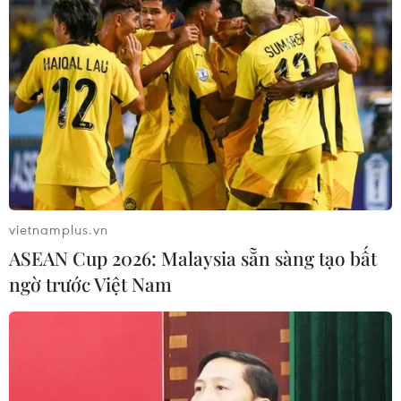
Bàn giao khoảng 260ha đất phục vụ 3
đường kết nối sân bay Long Thành
10/08/2026 09:07
Lào Cai: Khởi tố 2 đối tượng
làm giả gạo Séng Cù, thu giữ hơn 22
tấn
10/08/2026 08:59
vietnamplus.vn
ASEAN Cup 2026: Malaysia sẵn sàng tạo bất
Cộng đồng người Việt tại Nhật Bản
ngờ trước Việt Nam
chủ động góp sức vào hội nhập quốc
tế
10/08/2026 08:48