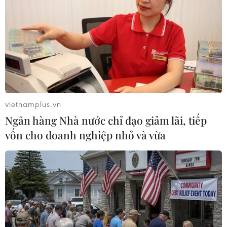
Hội nghị sẽ tiếp tục làm việc đến hết ngày
15/1/2019./.
(TTXVN/Vietnam+)
vietnamplus.vn
Ngân hàng Nhà nước chỉ đạo giảm lãi, tiếp
vốn cho doanh nghiệp nhỏ và vừa