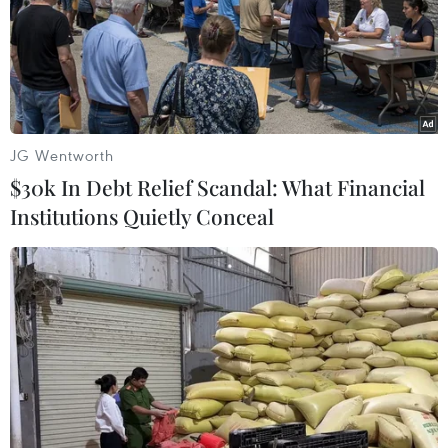
#Việc làm
#Tổng Liên đoàn Lao động Việt Nam; Ban Dân vận Trung
ương
#Đại hội Công đoàn Việt Nam
#CPTPP
#Tin nóng
#Tin mới
#Tin thời sự
#Thời sự trong ngày
JG Wentworth
#Thời sự hôm nay
#VietnamPlus
$30k In Debt Relief Scandal: What Financial
Institutions Quietly Conceal
Theo dõi VietnamPlus
TIN LIÊN QUAN