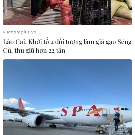
vietnamplus.vn
Lào Cai: Khởi tố 2 đối tượng làm giả gạo Séng
Cù, thu giữ hơn 22 tấn
Dự báo thế giới 2019: CPTPP cần mở rộng
để tăng cường thương mại tự do
10/01/2019 01:24
Báo Yomiuri của Nhật Bản gần đây có bài viết phân tích
với tiêu đề “CPTPP có hiệu lực, mở rộng thêm các nước