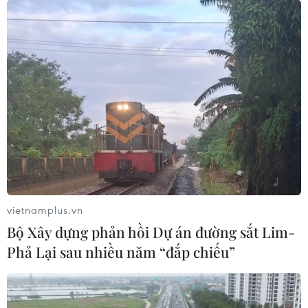
Hiệp đinh CPTPP chính thức có
hiệu lực với Việt Nam từ 14/1
14/01/2019 03:56
Ngày 14/1/2019, Hiệp định CPTPP sẽ chính thức có hiệu
lực với Việt Nam, hứa hẹn mở ra cơ hội đẩy mạnh xuất
khẩu cho nhiều ngành hàng, giúp thúc đẩy tăng trưởng
vietnamplus.vn
kinh tế.
Bộ Xây dựng phản hồi Dự án đường sắt Lim-
Phả Lại sau nhiều năm “đắp chiếu”