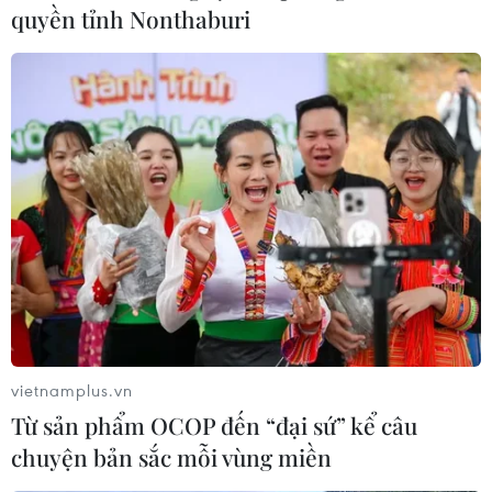
quyền tỉnh Nonthaburi
CPTPP: Cánh cửa lớn nhưng nhiều thách
thức đối với Việt Nam
13/01/2019 03:20
Ngày 14/1/2019, Hiệp định đối tác toàn diện và tiến bộ
xuyên Thái Bình Dương (CPTPP) sẽ chính thức có hiệu lực
với Việt Nam, hứa hẹn mở ra cơ hội đẩy mạnh xuất
khẩu cho nhiều ngành hàng.
vietnamplus.vn
Từ sản phẩm OCOP đến “đại sứ” kể câu
chuyện bản sắc mỗi vùng miền