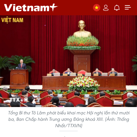
Tổng Bí thư Tô Lâm phát biểu khai mạc Hội nghị lần thứ mười
ba, Ban Chấp hành Trung ương Đảng khoá XIII. (Ảnh: Thống
Nhất/TTXVN)