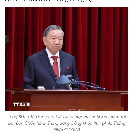
Tổng Bí thư Tô Lâm phát biểu khai mạc Hội nghị lần thứ mười
ba, Ban Chấp hành Trung ương Đảng khóa XIII. (Ảnh: Thống
Nhất/TTXVN)