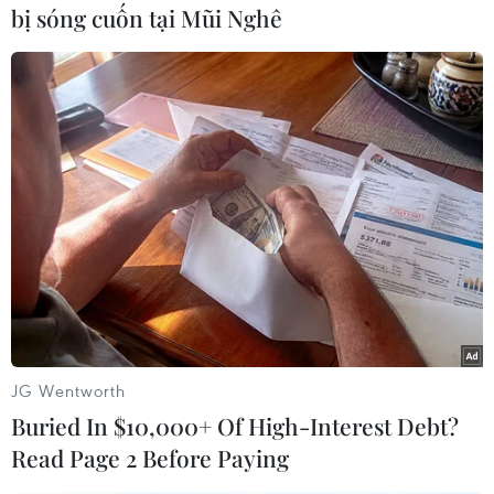
giá trị nhất với ngành sản xuất đồ uống có cồn
bị sóng cuốn tại Mũi Nghê
của Pháp./.
(TTXVN/Vietnam+)
JG Wentworth
Buried In $10,000+ Of High-Interest Debt?
Read Page 2 Before Paying
#Mỹ-Pháp
#Tổng thống Trump
#Đánh thuế