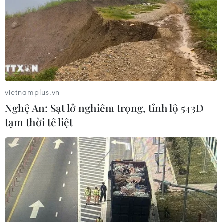
vietnamplus.vn
Nghệ An: Sạt lở nghiêm trọng, tỉnh lộ 543D
tạm thời tê liệt