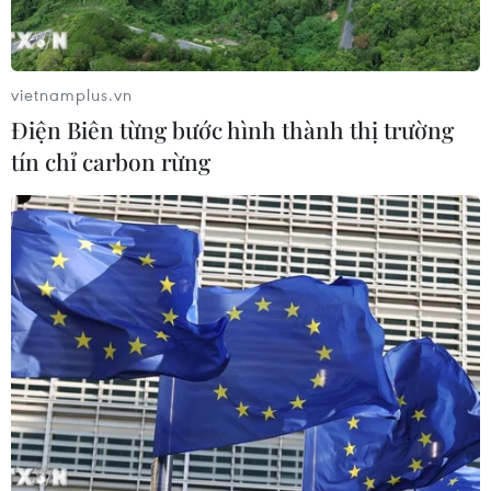
Dữ liệu việc làm Mỹ mở thêm dư địa
cho giá vàng trong tuần qua
vietnamplus.vn
08/08/2026 04:29
Điện Biên từng bước hình thành thị trường
tín chỉ carbon rừng
Thương mại Việt Nam-Australia
hướng tới những động lực tăng
trưởng mới
08/08/2026 03:29
Nghệ An: OCOP đã có thương hiệu,
vì sao nông sản vẫn lo đầu ra?
08/08/2026 03:28