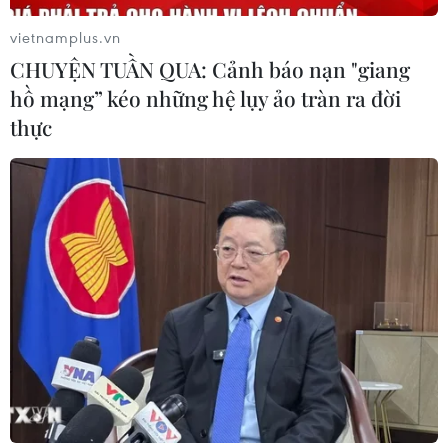
Xem thêm
vietnamplus.vn
CHUYỆN TUẦN QUA: Cảnh báo nạn "giang
hồ mạng” kéo những hệ lụy ảo tràn ra đời
thực
CƠ QUAN CHỦ QUẢN: THÔNG TẤN XÃ VIỆT NAM
Tổng Biên tập: TRẦN TIẾN DUẨN
Phó Tổng Biên tập: NGUYỄN THỊ TÁM, KHÚC THANH
THỦY
Sở hữu trí tuệ
Quy định sử dụng
RSS
Hỗ trợ
Ngôn ngữ
TTXVN