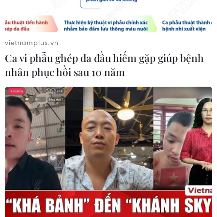
BSR phối trộn thành công dầu Diesel
sinh học B5 và B10
vietnamplus.vn
07/08/2026 05:02
Ca vi phẫu ghép da đầu hiếm gặp giúp bệnh
nhân phục hồi sau 10 năm
Cà Mau quảng bá thương hiệu, kết
nối đầu tư, đưa ngành tôm phát triển
bền vững
07/08/2026 03:04
Giá vàng trong nước giảm nhẹ,
thương hiệu SJC lùi về ngưỡng 142,2
triệu đồng
07/08/2026 02:21