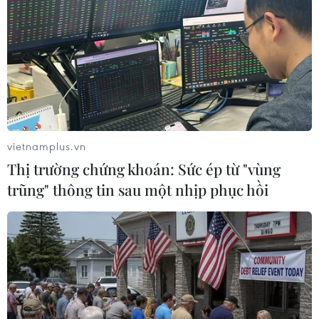
vietnamplus.vn
Thị trường chứng khoán: Sức ép từ "vùng
trũng" thông tin sau một nhịp phục hồi
Thủ tướng Australia lên tiếng về việc xuất
khẩu nhôm sang Mỹ
03/06/2019 11:45
Theo Thủ tướng Australia, các nhà xuất khẩu nhôm nước
này đang tuân thủ các điều khoản trong thỏa thuận với