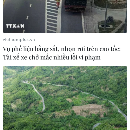
vietnamplus.vn
TIN CÙNG CHUYÊN MỤC
Vụ phế liệu bằng sắt, nhọn rơi trên cao tốc:
Tài xế xe chở mắc nhiều lỗi vi phạm
Mỹ chi hơn 2 tỷ USD thúc đẩy ngành
pin và khoáng sản nội địa
08/08/2026 08:16
Chủ sân Azteca lỗ hơn 47 triệu USD vì
World Cup 2026
08/08/2026 06:43