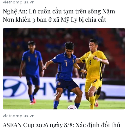
vietnamplus.vn
Nghệ An: Lũ cuốn cầu tạm trên sông Nậm
Nơn khiến 3 bản ở xã Mỹ Lý bị chia cắt
Mexico lên danh sách các sản phẩm để trả
đũa thuế quan Mỹ
06/06/2019 00:22
Thứ trưởng phụ trách Bắc Mỹ thuộc Bộ Ngoại giao
Mexico Jesus Seade khẳng định việc Mỹ tuyên bố áp
thuế nhập khẩu 5% đối với hàng hóa của nước này là
một thảm họa và Mexico sẽ đáp trả mạnh mẽ.
vietnamplus.vn
ASEAN Cup 2026 ngày 8/8: Xác định đối thủ