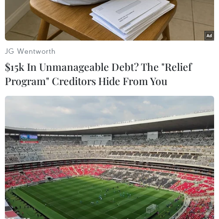
Pháp.
JG Wentworth
$15k In Unmanageable Debt? The "Relief
Program" Creditors Hide From You
(Nguồn: tellerreport.com)
Ngày 10/6, Tổng thống Trump ám chỉ ông có thể
đưa ra hành động nhằm giải quyết những gì mà
ông cho là mất cân bằng thuế quan không công
bằng đối với rượu nhập khẩu và xuất khẩu với
Pháp.