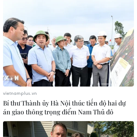
#Rượu vang Pháp
#Ủy ban Thương mại Quốc tế
Mỹ
Pháp
Theo dõi VietnamPlus
vietnamplus.vn
TIN LIÊN QUAN
Bí thư Thành ủy Hà Nội thúc tiến độ hai dự
án giao thông trọng điểm Nam Thủ đô