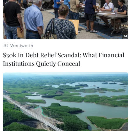
Mỹ, sau khi tờ New York Times đưa ông Trump xem xét
việc đánh thuế với Australia.
JG Wentworth
$30k In Debt Relief Scandal: What Financial
Institutions Quietly Conceal
Mexico: Thuế nhập khẩu của Mỹ sẽ gây
thiệt hại lớn cho cả hai nước