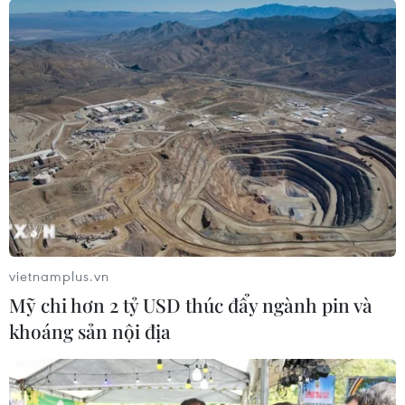
vietnamplus.vn
Mỹ chi hơn 2 tỷ USD thúc đẩy ngành pin và
khoáng sản nội địa