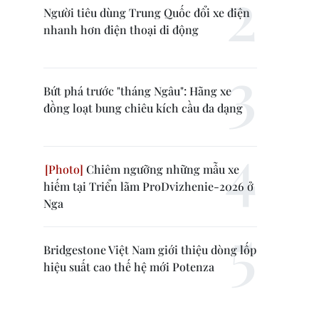
Người tiêu dùng Trung Quốc đổi xe điện
nhanh hơn điện thoại di động
Bứt phá trước "tháng Ngâu": Hãng xe
đồng loạt bung chiêu kích cầu đa dạng
Chiêm ngưỡng những mẫu xe
hiếm tại Triển lãm ProDvizhenie-2026 ở
Nga
Bridgestone Việt Nam giới thiệu dòng lốp
hiệu suất cao thế hệ mới Potenza