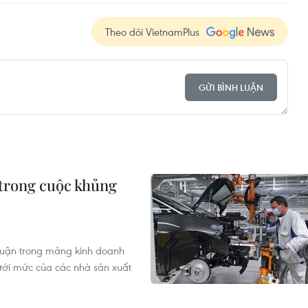
Theo dõi VietnamPlus
GỬI BÌNH LUẬN
 trong cuộc khủng
nhuận trong mảng kinh doanh
ới mức của các nhà sản xuất