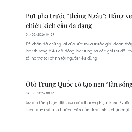
Bứt phá trước "tháng Ngâu": Hãng xe
chiêu kích cầu đa dạng
04/08/2026 04:29
Để chặn đà chững lại của sức mua trước giai đoạn th
loạt thương hiệu đã đồng loạt tung ra các gói ưu đãi t
tới hỗ trợ tài chính tới người tiêu dùng.
Ôtô Trung Quốc có tạo nên “làn sóng
04/08/2026 00:17
Sự gia tăng hiện diện của các thương hiệu Trung Quốc 
song quy mô ảnh hưởng vẫn cần được nhìn nhận một c