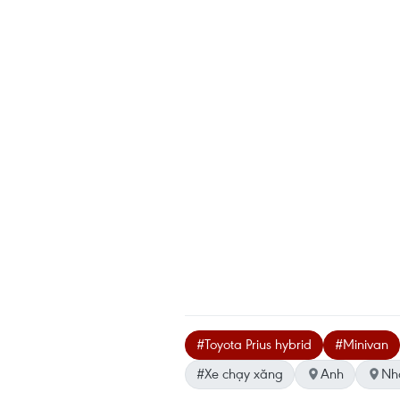
#Toyota Prius hybrid
#Minivan
#Xe chạy xăng
Anh
Nh