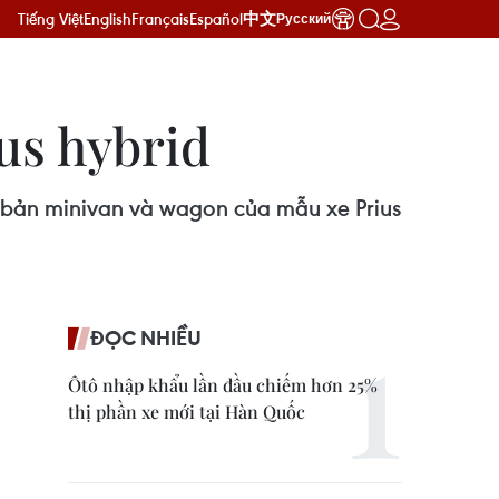
Tiếng Việt
English
Français
Español
中文
Русский
us hybrid
 bản minivan và wagon của mẫu xe Prius
ĐỌC NHIỀU
Ôtô nhập khẩu lần đầu chiếm hơn 25%
thị phần xe mới tại Hàn Quốc