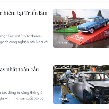
hiếm tại Triển lãm
mạc Festival ProDvizhenie-
 ngành công nghiệp ôtô Nga và
hạy nhất toàn cầu
à tác động từ căng thẳng ở
ữ vị trí nhà sản xuất ôtô có