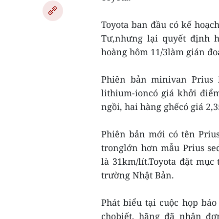
Toyota ban đầu có kế hoạch 
Tư,nhưng lại quyết định 
hoàng hôm 11/3làm gián đo
Phiên bản minivan Prius 
lithium-ioncó giá khởi đi
ngồi, hai hàng ghếcó giá 2,3
Phiên bản mới có tên Priu
tronglớn hơn mẫu Prius se
là 31km/lít.Toyota đặt mục 
trường Nhật Bản.
Phát biểu tại cuộc họp báo
chobiết, hãng đã nhận đơn