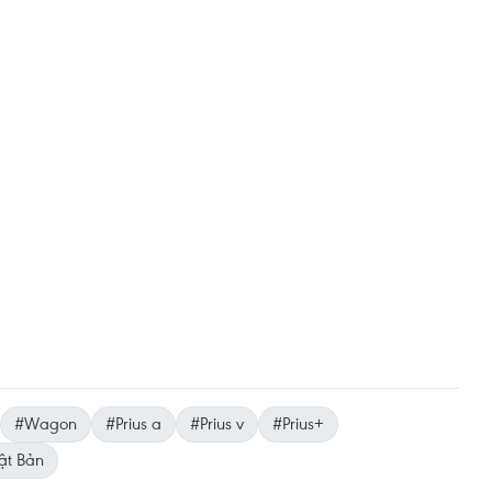
#Wagon
#Prius a
#Prius v
#Prius+
ật Bản