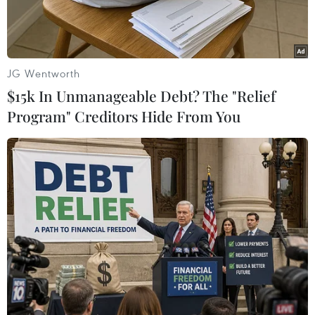
JG Wentworth
$15k In Unmanageable Debt? The "Relief
Program" Creditors Hide From You
Bà Nguyễn Thị Thanh Mỹ, Phó Giám đốc Sở Tài nguyên và Môi
trường TP. Hồ Chí Minh, phát biểu tại buổi tập huấn. (Ảnh: Xuân
Dự/TTXVN)
Ngày 27/11, Sở Tài nguyên và Môi trường Thành
phố Hồ Chí Minh tổ chức triển khi thực hiện
Quyết định số 44/2018/QĐ-UBND của Ủy ban