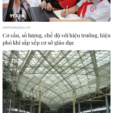
vietnamplus.vn
Cơ cấu, số lượng, chế độ với hiệu trưởng, hiệu
phó khi sắp xếp cơ sở giáo dục
TIN CÙNG CHUYÊN MỤC
Áp thấp nhiệt đới trên vịnh Bắc Bộ sẽ
gây ảnh hưởng thế nào tới Việt Nam?
07/08/2026 14:38
Nứt núi, Thanh Hóa sơ tán khẩn cấp
nhiều hộ dân
07/08/2026 13:17