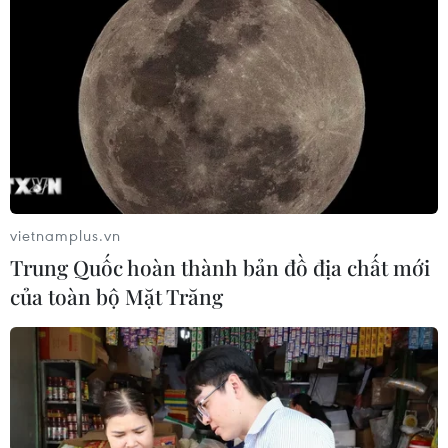
vietnamplus.vn
Trung Quốc hoàn thành bản đồ địa chất mới
của toàn bộ Mặt Trăng
Thanh Hóa: Rác và chất thải bủa
vây dọc bờ biển xã Hải Hà
13/12/2017 02:35
Hải Hà là một trong những xã nằm ven biển thuộc
huyện Tĩnh Gia có rất nhiều thuận lợi phát triển về kinh