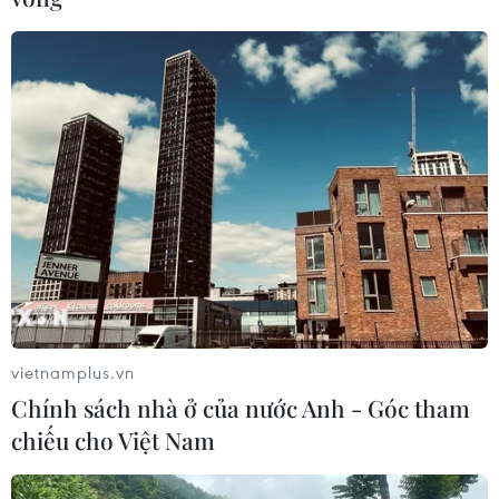
#Tin kinh tế
#Tin hot
#Tin nóng
#Tin mới nhận
#Vietnamplus
Tp. Hồ Chí Minh
Theo dõi VietnamPlus
TIN LIÊN QUAN
vietnamplus.vn
Chính sách nhà ở của nước Anh - Góc tham
chiếu cho Việt Nam