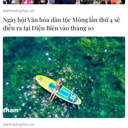
vietnamplus.vn
Ngày hội Văn hóa dân tộc Mông lần thứ 4 sẽ
diễn ra tại Điện Biên vào tháng 10
Mitsubishi muốn xây nhà máy biến rác
thành năng lượng tại TP.HCM
07/11/2018 10:25
Tập đoàn Mitsubishi mong muốn hợp tác giải quyết
những thách thức mà TP.HCM đang gặp phải trong quá
trình phát triển, cụ thể là xây dựng các nhà máy xử lý
rác, biến rác thải thành năng lượng.
vietnamplus.vn