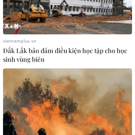
nhựa dùng một lần
05/06/2018 07:48
Tổng Giám đốc Tổ chức Lao động Quốc tế (ILO) Guy
Ryder kêu gọi người dân các nước hạn chế sử dụng các
loại đồ nhựa dùng một lần.
vietnamplus.vn
Đắk Lắk bảo đảm điều kiện học tập cho học
sinh vùng biên