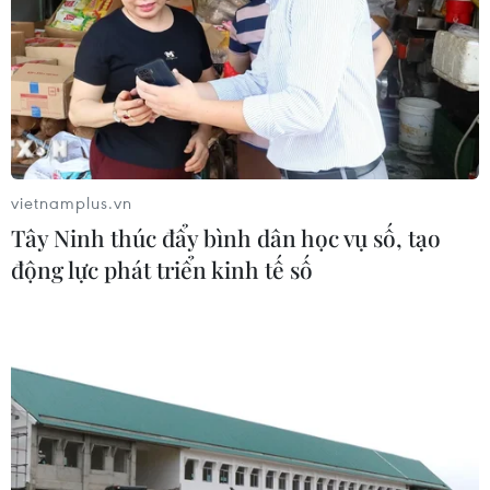
tế biển, tuy nhiên, hiện nay tình trạng ô nhiễm dọc bờ
biển càng trở nên nghiêm trọng.
vietnamplus.vn
Tây Ninh thúc đẩy bình dân học vụ số, tạo
động lực phát triển kinh tế số
ILO kêu gọi hạn chế sử dụng các loại đồ