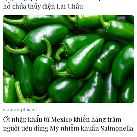
Từ Quảng Ninh đến Quảng Trị chủ
hồ chứa thủy điện Lai Châu
động ứng phó với áp thấp nhiệt đới
07/08/2026 08:21
Hạn hán nghiêm trọng đe dọa "huyết
mạch" kinh tế châu Âu
07/08/2026 07:58
17 giờ ngày 7/8, mở cửa tràn xả mặt
điều tiết hồ chứa thủy điện Lai Châu
07/08/2026 07:28
vietnamplus.vn
Ớt nhập khẩu từ Mexico khiến hàng trăm
người tiêu dùng Mỹ nhiễm khuẩn Salmonella
Di dời hộ dân bị ảnh hưởng bụi, mùi