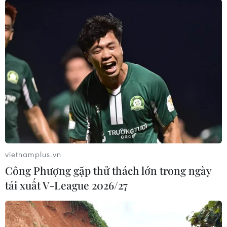
khởi tố vụ án hình sự và ra lệnh bắt tạm giam
Phan Văn Quang để điều tra về tội giết người.
Vụ án đang được tiếp tục điều tra làm rõ./.
(TTXVN/Vietnam+)
vietnamplus.vn
Công Phượng gặp thử thách lớn trong ngày
tái xuất V-League 2026/27