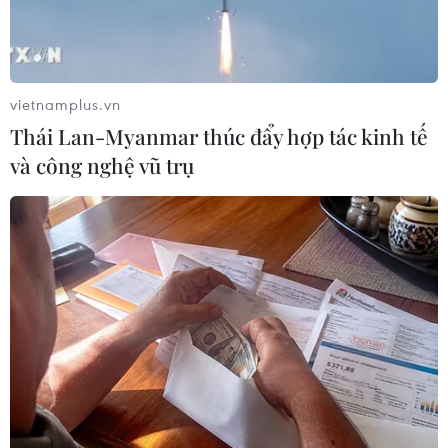
vietnamplus.vn
Thái Lan-Myanmar thúc đẩy hợp tác kinh tế
và công nghệ vũ trụ
Đối tượng Phan Văn Quang. (Ảnh: TTXVN phát)
Chiều 13/6, Công an Thành phố Hồ Chí Minh
thông tin chính thức về vụ hỏa hoạn xảy ra tại