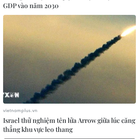
GDP vào năm 2030
Hà Nội: Cháy lớn tại khu vực Viện điều tra
quy hoạch rừng lúc nửa đêm
12/06/2020 16:41
Vào khoảng 22 giờ 10 phút tối nay (12/6), một đám cháy
lớn bùng phát tại khu vực Viện điều tra quy hoạch rừng
ở Thanh Trì, Hà Nội.
vietnamplus.vn
Israel thử nghiệm tên lửa Arrow giữa lúc căng
thẳng khu vực leo thang