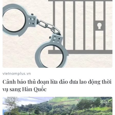
Đắk Lắk: Án phạt nghiêm minh với
đối tượng phá hoại đoàn kết dân tộc
05/08/2026 09:58
Hà Nội xét xử ổ nhóm 50 đối tượng tổ
chức sử dụng ma túy trong quán
karaoke
vietnamplus.vn
05/08/2026 09:38
Cảnh báo thủ đoạn lừa đảo đưa lao động thời
vụ sang Hàn Quốc
Khởi tố người đàn ông xịt vòi cao áp
vào thợ tháo dỡ nhà sát vách
05/08/2026 09:23