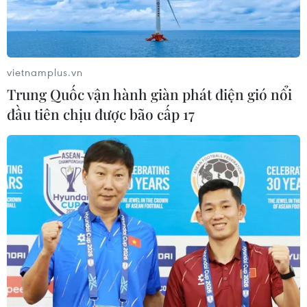
chuyển trái phép hơn 212kg thuốc nổ, 1.300 kíp nổ, 170m
dây cháy chậm.
vietnamplus.vn
Trung Quốc vận hành giàn phát điện gió nổi
đầu tiên chịu được bão cấp 17
Cháy xe bồn chở xăng làm 1 người chết, 2
người bị thương