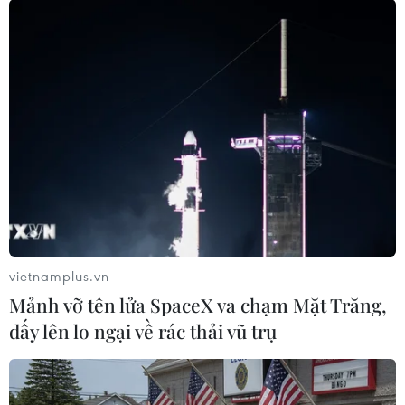
vietnamplus.vn
Mảnh vỡ tên lửa SpaceX va chạm Mặt Trăng,
dấy lên lo ngại về rác thải vũ trụ