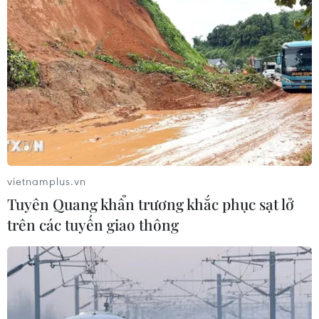
#phóng h ỏa
#bán hỏa quả
#chợ gạo
#mâu thuẫn tình cảm
#giết người
Tp. Hồ Chí Minh
Theo dõi VietnamPlus
vietnamplus.vn
Tuyên Quang khẩn trương khắc phục sạt lở
trên các tuyến giao thông
TIN LIÊN QUAN