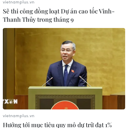
vietnamplus.vn
Sẽ thi công đồng loạt Dự án cao tốc Vinh-
TP.HCM: Cháy lớn lúc rạng sáng ở căn nhà
Thanh Thủy trong tháng 9
trọ, 3 người tử vong
12/06/2020 03:20
Hỏa hoạn xảy ra vào rạng sáng 12/6 tại căn phòng trọ
cuối đường 21E, phường Bình Trị Đông B, quận Bình Tân,
Thành phố Hồ Chí Minh làm một phụ nữ và hai cháu
trai tử vong.
vietnamplus.vn
Hướng tới mục tiêu quy mô dự trữ đạt 1%