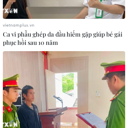
Đồng Nai: Phát hiện xe khách chở
hơn 800kg thực phẩm chế biến
không rõ nguồn gốc
vietnamplus.vn
04/08/2026 11:01
Ca vi phẫu ghép da đầu hiếm gặp giúp bé gái
phục hồi sau 10 năm
Đắk Lắk: Bắt đối tượng lừa đảo
chiếm đoạt hơn 26 tỷ đồng sau gần 9
năm lẩn trốn
04/08/2026 10:53
Khởi tố 16 đối tường trong đường dây
tổ chức đánh bạc trực tuyến quy mô
lớn
04/08/2026 09:30