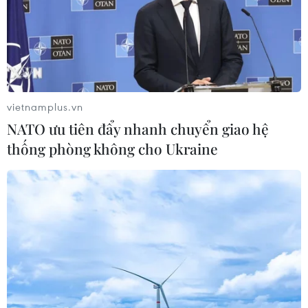
vietnamplus.vn
NATO ưu tiên đẩy nhanh chuyển giao hệ
thống phòng không cho Ukraine
Quảng Bình khởi tố, bắt tạm giam 3 đối
tượng mua bán trái phép chất nổ
04/06/2020 04:49
Ba đối tượng bị bắt gồm Hoàng Thị Dịu, Nguyễn Hữu
Chức và Nguyễn Tư Sơn đã tham gia mua bán, vận