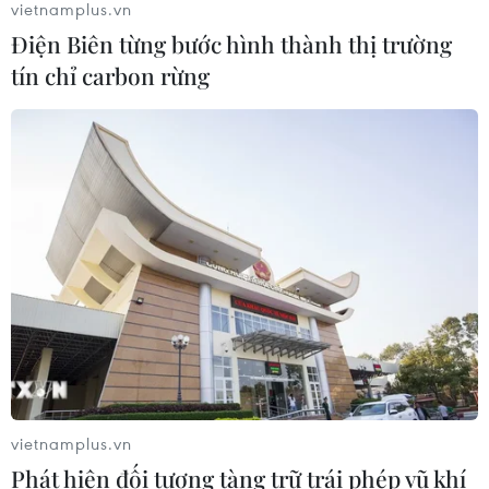
vietnamplus.vn
Điện Biên từng bước hình thành thị trường
tín chỉ carbon rừng
Gỡ khó khăn triển khai dự án trọng
điểm quốc gia hồ Ka Pét
07/08/2026 11:24
Indonesia nỗ lực khống chế cháy
rừng tại Vườn Quốc gia Núi Bromo
07/08/2026 10:56
Thụy Sĩ khó đạt mục tiêu giảm phát
thải khí nhà kính vào năm 2030
vietnamplus.vn
07/08/2026 09:42
Phát hiện đối tượng tàng trữ trái phép vũ khí