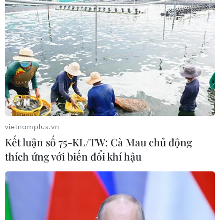
Hà Nội quyết liệt xử lý các "điểm
nghẽn" úng ngập, môi trường đô thị
07/08/2026 06:51
Kiểm soát rác thải từ nguồn - Giải
pháp bảo vệ kênh rạch TP Hồ Chí
Minh trong mùa mưa
07/08/2026 04:47
vietnamplus.vn
Kết luận số 75-KL/TW: Cà Mau chủ động
Miền Bắc giảm mưa từ đêm
thích ứng với biến đổi khí hậu
nay, cuối tuần chuyển nắng nóng
07/08/2026 04:41