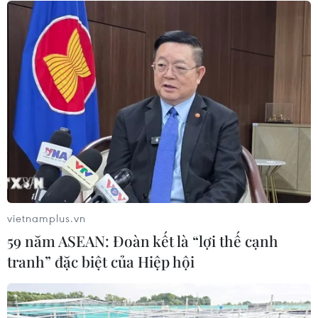
Hạn hán nghiêm trọng đe dọa "huyết
mạch" kinh tế châu Âu
07/08/2026 07:58
17 giờ ngày 7/8, mở cửa tràn xả mặt
điều tiết hồ chứa thủy điện Lai Châu
07/08/2026 07:28
vietnamplus.vn
Di dời hộ dân bị ảnh hưởng bụi, mùi
59 năm ASEAN: Đoàn kết là “lợi thế cạnh
khét, tiếng ồn từ Trung tâm Điện lực
tranh” đặc biệt của Hiệp hội
Vĩnh Tân
07/08/2026 07:10