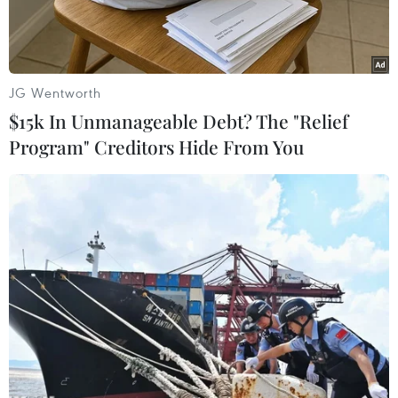
đường bị thương.
JG Wentworth
$15k In Unmanageable Debt? The "Relief
Program" Creditors Hide From You
Nhiều tuyến đường ở Quận 2 ngập sâu khiến nhiều người dân
khó di chuyển. (Ảnh: Hồng Giang/TTXVN)
Trận mưa chiều 13/6 chỉ kéo dài chưa đến 2 giờ
đồng hồ nhưng đã gây thiệt hại lớn cho Thành
phố Hồ Chí Minh.