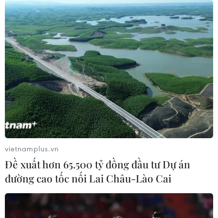
Từ chiều tối và đêm 13/6, Bắc Bộ có mưa
vừa, mưa to và dông
13/06/2020 03:53
Do ảnh hưởng của rãnh áp thấp kết hợp với vùng hội tụ
gió lên đến mực 5.000m nên từ chiều tối và đêm 13-
15/6 ở Bắc Bộ có mưa vừa, mưa to và dông, riêng vùng
núi và trung du có mưa to đến rất to.
vietnamplus.vn
Đề xuất hơn 65.500 tỷ đồng đầu tư Dự án
đường cao tốc nối Lai Châu-Lào Cai