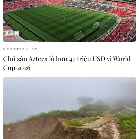
nhiều nơi có cây gãy đổ.
vietnamplus.vn
Chủ sân Azteca lỗ hơn 47 triệu USD vì World
Cup 2026
Bão số 1 đã suy yếu thành áp thấp nhiệt
đới, Hà Nội sắp mưa rất to