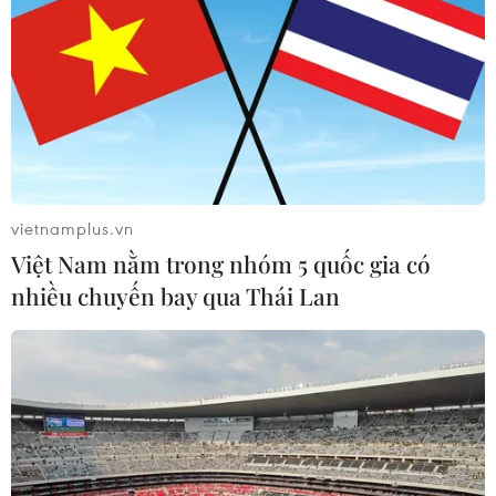
vietnamplus.vn
Việt Nam nằm trong nhóm 5 quốc gia có
nhiều chuyến bay qua Thái Lan
TP.HCM: Mưa như trút nước kèm giông
lốc, cây ngã đè người đi đường
13/06/2020 14:19
Chiều 13/6, cơn mưa giông lớn kéo dài hơn 2 giờ trên
diện rộng ở TP.HCM khiến nhiều tuyến đường bị ngập
nặng, người dân phải lội nước về nhà vì xe chết máy,