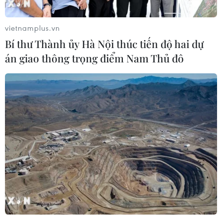
vietnamplus.vn
Bí thư Thành ủy Hà Nội thúc tiến độ hai dự
án giao thông trọng điểm Nam Thủ đô
#Mưa to
#Thành phố Hồ Chí Minh
#Giông lốc
#Cây đổ
Tp. Hồ Chí Minh
Theo dõi VietnamPlus