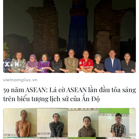
vietnamplus.vn
59 năm ASEAN: Lá cờ ASEAN lần đầu tỏa sáng
trên biểu tượng lịch sử của Ấn Độ
TIN CÙNG CHUYÊN MỤC