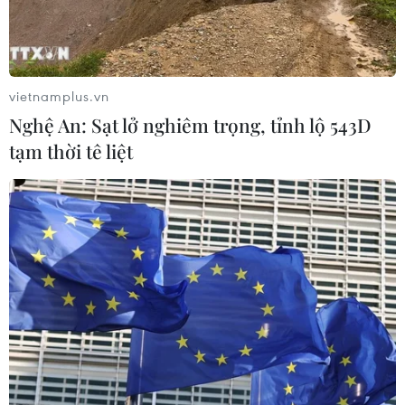
14/06/2020 07:33
Do ảnh hưởng của rãnh áp thấp qua Bắc Bộ nối với cơn
bão số 1, từ ngày 14/6 đến ngày 15/6 ở Bắc Bộ và
Thanh Hóa có mưa vừa, mưa to, riêng vùng núi và trung
vietnamplus.vn
du có mưa to đến rất to.
Nghệ An: Sạt lở nghiêm trọng, tỉnh lộ 543D
tạm thời tê liệt