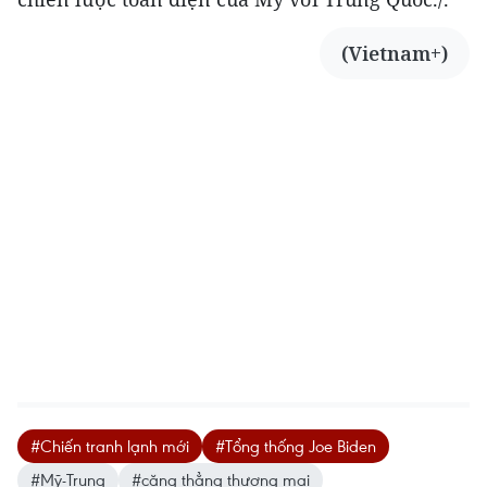
(Vietnam+)
#Chiến tranh lạnh mới
#Tổng thống Joe Biden
#Mỹ-Trung
#căng thẳng thương mại