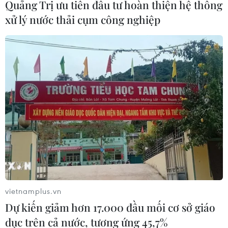
Quảng Trị ưu tiên đầu tư hoàn thiện hệ thống
Nhận định Campuchia vs
xử lý nước thải cụm công nghiệp
Timor Leste: Trận chiến vì 3 điểm
danh dự cho "Các chiến binh
Angkor"
03/08/2026 03:30
ASEAN Cup 2026: Đội tuyển Việt
Nam sẵn sàng cho đại chiến ở "chảo
lửa" Pakansari
03/08/2026 03:13
Lịch thi đấu ASEAN Cup 2026 ngày
3/8: Việt Nam quyết đấu Indonesia
vietnamplus.vn
03/08/2026 01:40
Dự kiến giảm hơn 17.000 đầu mối cơ sở giáo
dục trên cả nước, tương ứng 45,7%