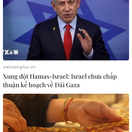
Xem trực tiếp trận Thái Lan-
Malaysia tại ASEAN Cup 2026 trên
kênh nào?
01/08/2026 08:41
Đình Bắc gây thất vọng trước
Singapore, điều gì đang xảy ra với
tuyển Việt Nam?
vietnamplus.vn
01/08/2026 03:00
Xung đột Hamas-Israel: Israel chưa chấp
thuận kế hoạch về Dải Gaza
ASEAN Cup 2026: Việt Nam đứt
chuỗi toàn thắng, đối mặt áp lực
01/08/2026 02:37
HLV Kim Sang-sik nói thẳng về Đình