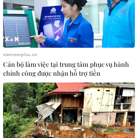
05/08/2026 07:15
Nhận định Philippines vs
Thái Lan: Madam Pang treo thưởng
tiền tỷ, "Voi chiến" quyết thắng
04/08/2026 09:19
vietnamplus.vn
Cán bộ làm việc tại trung tâm phục vụ hành
Đội tuyển Việt Nam nhận
chính công được nhận hỗ trợ tiền
thưởng 2 tỷ đồng sau thắng lợi trước
Indonesia
04/08/2026 04:16
Tuyển thủ Indonesia cúi đầu thành
khẩn xin lỗi người hâm mộ xứ vạn
đảo