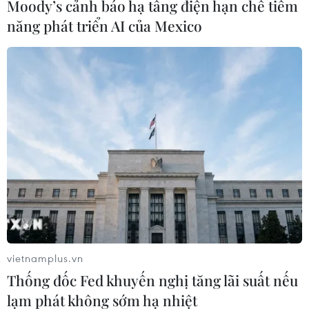
Moody’s cảnh báo hạ tầng điện hạn chế tiềm
hết sứcmình để giúp Alexis Sanchez lấy lại sự tự
năng phát triển AI của Mexico
tin.
Về phần mình, huấn luyện viên của Granada,
vietnamplus.vn
Lucas Alcaraz, nhấn mạnh mộtphần ông buồn
Thống đốc Fed khuyến nghị tăng lãi suất nếu
vì đội bóng không có điểm nhưng phần khác rất
lạm phát không sớm hạ nhiệt