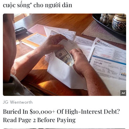
cuộc sống" cho người dân
#Trung Quốc
#Ngân hàng Trung ương Trung Quốc
#Nhân dân tệ
#PBOC
#Chính sách tiền tệ
Trung Quốc
Theo dõi VietnamPlus
JG Wentworth
Buried In $10,000+ Of High-Interest Debt?
Read Page 2 Before Paying
TIN LIÊN QUAN