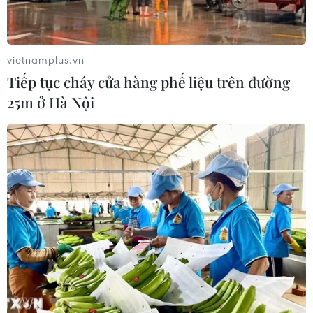
vietnamplus.vn
Tiếp tục cháy cửa hàng phế liệu trên đường
25m ở Hà Nội
Trung Quốc sắp cắt giảm tỷ lệ dự trữ bắt
buộc với ngân hàng nhỏ
06/05/2019 14:29
PBoC - Ngân hàng Trung ương Trung Quốc - sẽ giảm tỷ
lệ dự trữ bắt buộc (RRR) đối với các ngân hàng vừa và
nhỏ từ ngày 15/5 tới nhằm giảm chi phí cho các doanh
nghiệp nhỏ.