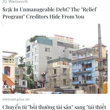
JG Wentworth
Trung Quốc chủ trương tiếp tục chính sách tiền
$15k In Unmanageable Debt? The "Relief
tệ thận trọng "không quá chặt chẽ, không quá
Program" Creditors Hide From You
lỏng lẻo" trong khi duy trì tính thanh khoản của
thị trường tài chính ở mức phù hợp trong năm
2019./.
(TTXVN/Vietnam+)
vietnamplus.vn
Chuyển từ "bồi thường tài sản" sang "tái thiết