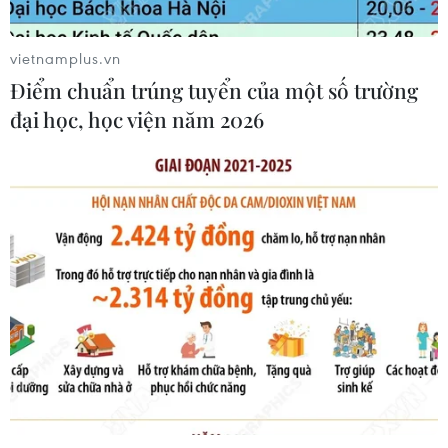
tay giữa Mỹ-Nhật?
04/08/2026 14:11
vietnamplus.vn
Điểm chuẩn trúng tuyển của một số trường
đại học, học viện năm 2026
Xem thêm
CƠ QUAN CHỦ QUẢN: THÔNG TẤN XÃ VIỆT NAM
Tổng Biên tập: TRẦN TIẾN DUẨN
Phó Tổng Biên tập: NGUYỄN THỊ TÁM, KHÚC THANH
THỦY