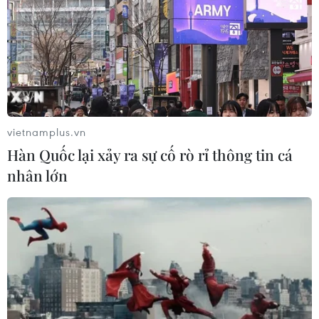
vietnamplus.vn
Hàn Quốc lại xảy ra sự cố rò rỉ thông tin cá
nhân lớn
TIN CÙNG CHUYÊN MỤC
Trung Quốc: Giá tiêu dùng và giá sản
xuất cùng giảm tốc trong tháng
7/2026
09/08/2026 14:40