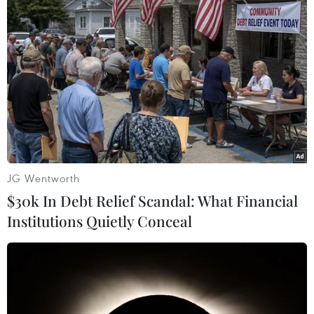
trường tiền tệ trong nước trong tháng 12/2018 nhằm đáp
ứng nhu cầu của các cơ quan tài chính.
JG Wentworth
$30k In Debt Relief Scandal: What Financial
Institutions Quietly Conceal
Trung Quốc phát tín hiệu tăng cường các
biện pháp kích thích kinh tế