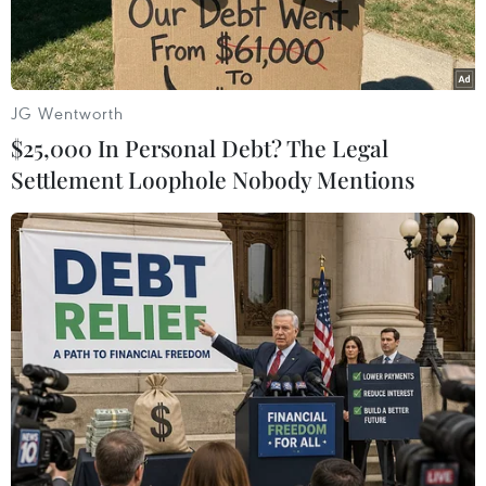
JG Wentworth
$25,000 In Personal Debt? The Legal
Settlement Loophole Nobody Mentions
Đồng 100 nhân dân tệ của Trung Quốc. (Nguồn: AFP/TTXVN)
Ngày 21/6, Ngân hàng Trung ương Trung Quốc
(PBOC) tiếp tục bơm tiền vào hệ thống tài chính
quốc gia này thông qua các giao dịch trên thị
trường mở, nhằm duy trì tính thanh khoản của