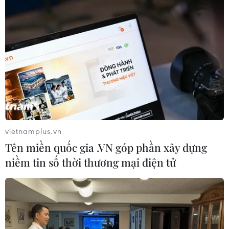
06/08/2026 07:34
Làn sóng tấn công mạng nhằm vào
các quỹ đầu cơ lớn của Mỹ
06/08/2026 06:47
Đồng USD trước bước ngoặt do đồng
yen mạnh lên và số liệu việc làm Mỹ
vietnamplus.vn
06/08/2026 05:14
Tên miền quốc gia .VN góp phần xây dựng
niềm tin số thời thương mại điện tử
Lãi suất ngân hàng ngày 6/8: Kỳ hạn
3 tháng đang được mức lãi suất tối đa
06/08/2026 00:06