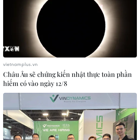
15/01/2019 08:25
Ủy ban Phát triển và Cải cách quốc gia Trung Quốc
(NDRC) cho biết Bắc Kinh sẽ tăng cường giám sát tình
hình kinh tế và bổ sung các kế hoạch dự phòng cho
chính sách kinh tế.
vietnamplus.vn
Châu Âu sẽ chứng kiến nhật thực toàn phần
hiếm có vào ngày 12/8