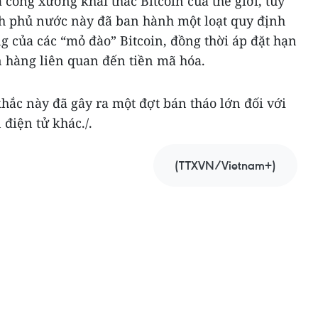
 công xưởng khai thác Bitcoin của thế giới, tuy
h phủ nước này đã ban hành một loạt quy định
 của các “mỏ đào” Bitcoin, đồng thời áp đặt hạn
n hàng liên quan đến tiền mã hóa.
ắc này đã gây ra một đợt bán tháo lớn đối với
 điện tử khác./.
(TTXVN/Vietnam+)