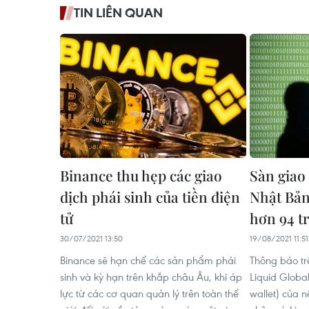
TIN LIÊN QUAN
Binance thu hẹp các giao
Sàn giao 
dịch phái sinh của tiền điện
Nhật Bản
tử
hơn 94 t
30/07/2021 13:50
19/08/2021 11:51
Binance sẽ hạn chế các sản phẩm phái
Thông báo tr
sinh và kỳ hạn trên khắp châu Âu, khi áp
Liquid Global
lực từ các cơ quan quản lý trên toàn thế
wallet) của n