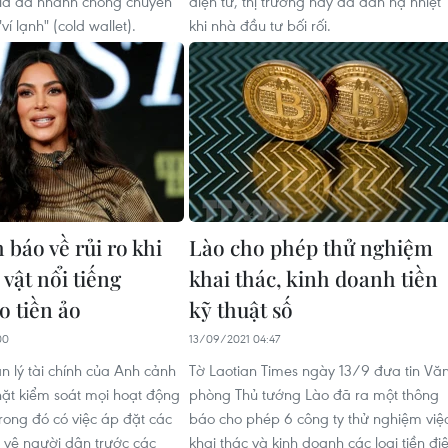
id đã nhanh chóng chuyển
điện tử, thị trường này đã dần hạ nhiệt
ví lạnh" (cold wallet).
khi nhà đầu tư bối rối.
báo về rủi ro khi
Lào cho phép thử nghiệm
vật nổi tiếng
khai thác, kinh doanh tiền
o tiền ảo
kỹ thuật số
00
13/09/2021 04:47
 lý tài chính của Anh cảnh
Tờ Laotian Times ngày 13/9 đưa tin Vă
chặt kiểm soát mọi hoạt động
phòng Thủ tướng Lào đã ra một thông
rong đó có việc áp đặt các
báo cho phép 6 công ty thử nghiệm việ
 vệ người dân trước các
khai thác và kinh doanh các loại tiền đi