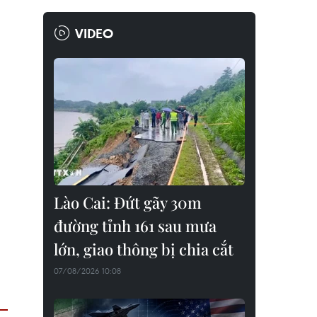
VIDEO
Lào Cai: Đứt gãy 30m
đường tỉnh 161 sau mưa
lớn, giao thông bị chia cắt
07/08/2026 10:08