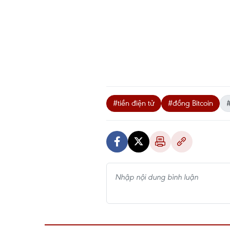
#tiền điện tử
#đồng Bitcoin
#