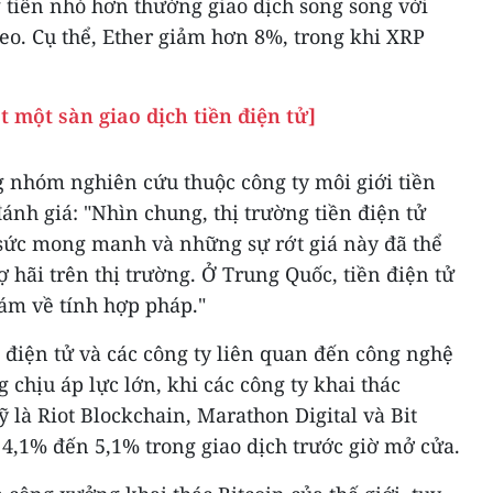
 tiền nhỏ hơn thường giao dịch song song với
heo. Cụ thể, Ether giảm hơn 8%, trong khi XRP
t một sàn giao dịch tiền điện tử]
 nhóm nghiên cứu thuộc công ty môi giới tiền
ánh giá: "Nhìn chung, thị trường tiền điện tử
t sức mong manh và những sự rớt giá này đã thể
sợ hãi trên thị trường. Ở Trung Quốc, tiền điện tử
xám về tính hợp pháp."
n điện tử và các công ty liên quan đến công nghệ
 chịu áp lực lớn, khi các công ty khai thác
ỹ là Riot Blockchain, Marathon Digital và Bit
ừ 4,1% đến 5,1% trong giao dịch trước giờ mở cửa.