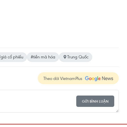
giá cổ phiếu
#tiền mã hóa
Trung Quốc
Theo dõi VietnamPlus
GỬI BÌNH LUẬN