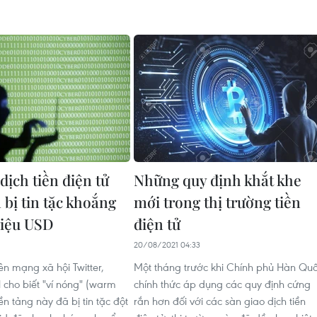
dịch tiền điện tử
Những quy định khắt khe
 bị tin tặc khoắng
mới trong thị trường tiền
riệu USD
điện tử
20/08/2021 04:33
ên mạng xã hội Twitter,
Một tháng trước khi Chính phủ Hàn Qu
 cho biết "ví nóng" (warm
chính thức áp dụng các quy định cứng
ền tảng này đã bị tin tặc đột
rắn hơn đối với các sàn giao dịch tiền