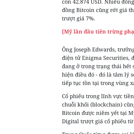
còn 42.874 USD. Nhiều đồng
đồng Bitcoin cũng rớt giá t
trượt giá 7%.
[Mỹ lần đầu tiên trừng phạ
Ông Joseph Edwards, trưởng
điện tử Enigma Securities, đ
đang ở trong trạng thái hế
hiện điều đó - đó là tâm lý 
tiếp tục tồn tại trong vùng 
Cổ phiếu trong lĩnh vực tiề
chuỗi khối (blockchain) cũng
Bitcoin được niêm yết tại M
Digital trượt giá cổ phiếu t