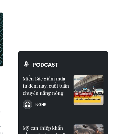
PODCAST
Miền Bắc giảm mưa
từ đêm nay, cuối tuần
chuyển nắng nóng
NGHE
n
c
Mỹ can thiệp khẩn
ện