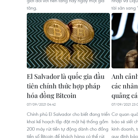
giới đối với nền tảng này ngày một gia
nhập và Liqu
tăng.
tài sản sang "
El Salvador là quốc gia đầu
Anh cảnh 
tiên chính thức hợp pháp
các nhân 
hóa đồng Bitcoin
quảng cá
07/09/2021 04:42
07/09/2021 23:
Chính phủ El Salvador cho biết đang triển
Cơ quan quản
khai kế hoạch lắp đặt một hệ thống gồm
báo sẽ siết 
200 máy rút tiền tự động dành cho đồng
kinh doanh, t
tiền số Bitcoin để khách hàng có thể rút
quy định bảo