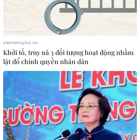
Cần Thơ thúc đẩy hợp tác du lịch với
đối tác Hàn Quốc
07/08/2026 12:46
vietnamplus.vn
Khởi tố, truy nã 3 đối tượng hoạt động nhằm
Hàn Quốc áp dụng ưu đãi thuế hỗ
lật đổ chính quyền nhân dân
trợ 6 ngành công nghiệp chiến lược
07/08/2026 10:21
Trung Quốc hoàn thành bản đồ địa
chất mới của toàn bộ Mặt Trăng
07/08/2026 08:52