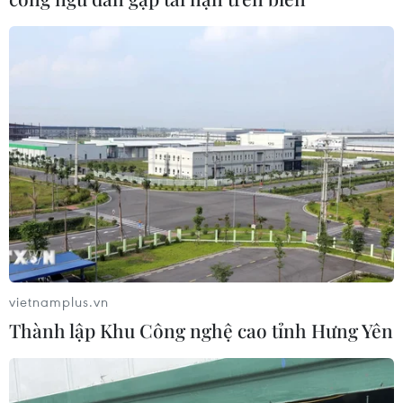
ngắn
06/08/2026 09:41
Quân đội Hàn Quốc thông báo Triều
Tiên phóng vật thể chưa xác định
06/08/2026 08:31
Dấu mốc quan trọng trong quan hệ
Việt Nam-Australia
06/08/2026 08:29
vietnamplus.vn
Thành lập Khu Công nghệ cao tỉnh Hưng Yên
Hàn Quốc tăng cường giải pháp
ngăn chặn đánh bạc trực tuyến trong
quân đội