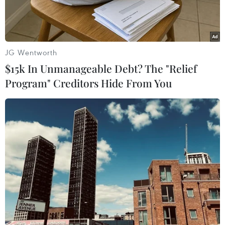
JG Wentworth
$15k In Unmanageable Debt? The "Relief
Program" Creditors Hide From You
Đoàn nghệ sỹ tỉnh Thiểm Tây, Trung Quốc. (Nguồn: THX/TTXVN)
Ngày 11/4, hãng thông tấn Yonhap dẫn hãng
thông tấn Trung ương Triều Tiên (KCNA) cho
biết một đoàn nghệ thuật Trung Quốc dưới sự
dẫn đầu của một quan chức cấp cao nước này sẽ