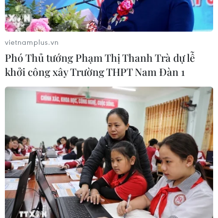
Australia đề cao hợp tác với Việt Nam
vì hòa bình, ổn định và thịnh vượng
07/08/2026 07:09
vietnamplus.vn
Phó Thủ tướng Phạm Thị Thanh Trà dự lễ
khởi công xây Trường THPT Nam Đàn 1
Cựu Đại sứ Australia: Tầm nhìn hợp
tác mới cho quan hệ Việt Nam-
Australia
07/08/2026 05:00
Hãng hàng không Air Premia của
Hàn Quốc nối lại đường bay
Incheon-TP Hồ Chí Minh
07/08/2026 04:28