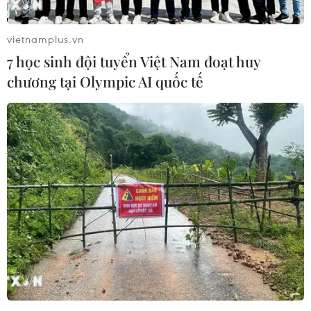
chuyên viên trong ngày 20/3 để thảo luận về kế hoạch
biểu diễn của đoàn nghệ thuật Hàn Quốc tại Bình
vietnamplus.vn
Nhưỡng vào đầu tháng Tư tới.
7 học sinh đội tuyển Việt Nam đoạt huy
chương tại Olympic AI quốc tế