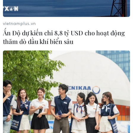
Quốc tại Mỹ có lợi thế
07/08/2026 12:17
vietnamplus.vn
Ấn Độ dự kiến chi 8,8 tỷ USD cho hoạt động
Tầm nhìn bán dẫn của Malaysia: Đi
thăm dò dầu khí biển sâu
từ thế mạnh sẵn có lên nấc thang giá
trị cao
07/08/2026 11:51
Đồng Nai cần chuyển dịch thu hút
đầu tư sang tổ chức chuỗi giá trị
07/08/2026 11:18
Có 50 cơ sở kiểm nghiệm được GACC
chấp nhận phục vụ xuất khẩu mít,