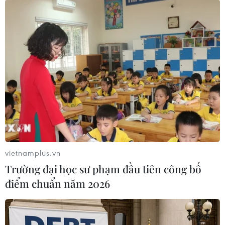
#Giá dầu
#Năng lượng
#Dầu khí
#Xuất khẩu
#Khai thác
#Khoáng sản
Trung Quốc
Venezuela
vietnamplus.vn
Trường đại học sư phạm đầu tiên công bố
điểm chuẩn năm 2026
Theo dõi VietnamPlus