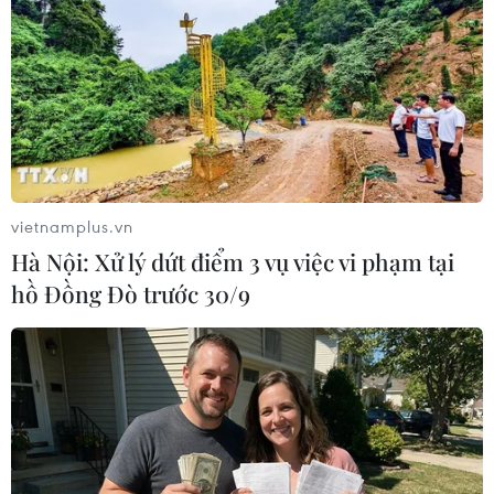
Trung Quốc-Venezuela nâng tầm quan hệ
đối tác chiến lược
22/04/2014 11:08
Ngoại trưởng Trung Quốc Vương Nghị đang ở thăm
Venezuela cam kết thúc đẩy quan hệ đối tác chiến lược
cùng phát triển giữa hai nước lên tầm cao mới.
vietnamplus.vn
Hà Nội: Xử lý dứt điểm 3 vụ việc vi phạm tại
hồ Đồng Đò trước 30/9