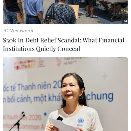
JG Wentworth
$30k In Debt Relief Scandal: What Financial
Institutions Quietly Conceal
Ảnh minh họa. (Nguồn: AFP/TTXVN)
Tổng thống Venezuela Nicolás Maduro ngày
17/11 thông báo, Trung Quốc sẽ đầu tư 2,2 tỷ
USD vào các dự án dầu khí chung giữa Tập đoàn
Dầu khí quốc gia của Venezuela (PDVSA) và đối