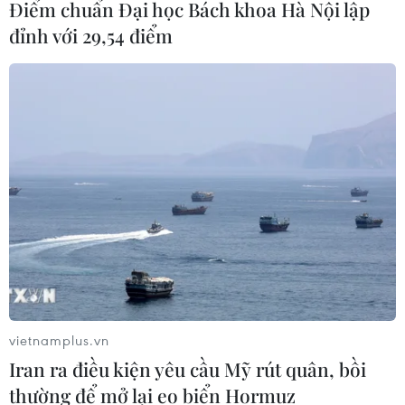
Australia
Điểm chuẩn Đại học Bách khoa Hà Nội lập
09/08/2026 02:01
đỉnh với 29,54 điểm
Thị trường vaccine thế giới chuyển
hướng sang người cao tuổi
08/08/2026 15:01
Chuyên gia Nhật Bản nói Việt Nam
nên ưu tiên sản xuất và đóng gói chip
bán dẫn
08/08/2026 13:28
vietnamplus.vn
Nông sản Việt Nam còn nhiều dư địa
Iran ra điều kiện yêu cầu Mỹ rút quân, bồi
tại thị trường Algeria
thường để mở lại eo biển Hormuz
08/08/2026 12:55