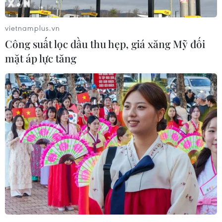
vietnamplus.vn
Công suất lọc dầu thu hẹp, giá xăng Mỹ đối
mặt áp lực tăng
Trung Quốc cho Venezuela vay 5 tỷ USD để
lấy nguồn cung dầu thô
01/08/2015 06:37
Bộ trưởng Kinh tế và Tài chính Venezuela Rodolfo Marco
thông báo nước này vừa nhận được khoản tín dụng trị
giá 5 tỷ USD của Trung Quốc trong một thỏa thuận về
cung cấp dầu thô cho quốc gia châu Á.