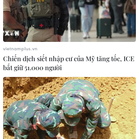
vietnamplus.vn
Chiến dịch siết nhập cư của Mỹ tăng tốc, ICE
bắt giữ 51.000 người
TIN CÙNG CHUYÊN MỤC
Công suất lọc dầu thu hẹp, giá xăng
Mỹ đối mặt áp lực tăng
09/08/2026 09:43
Xuất khẩu dệt may 7 tháng đạt trên